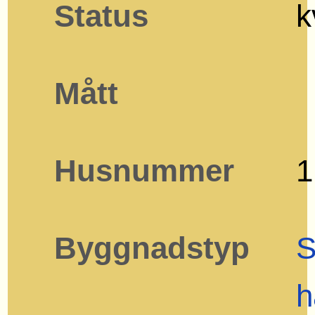
Status
k
Mått
Husnummer
1
Byggnadstyp
S
h