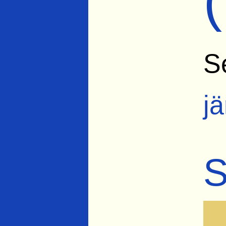
S
j
S