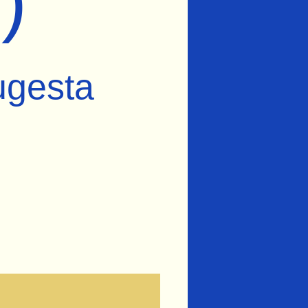
)
ugesta