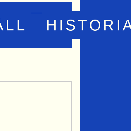
ÅLL
HISTORI