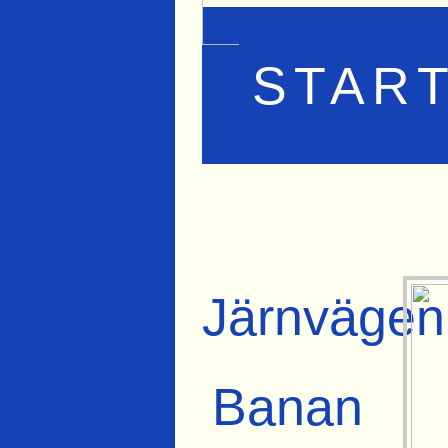
STAR
Järnvägen
Banan