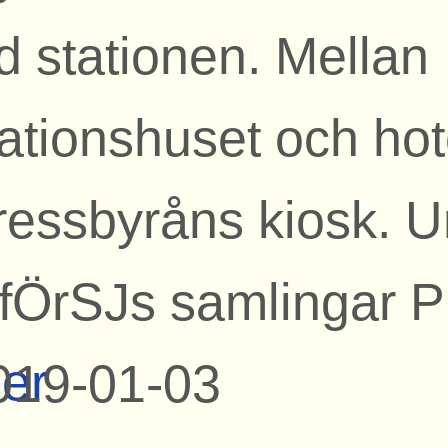
id stationen. Mellan
ationshuset och hote
ressbyråns kiosk. U
fÖrSJs samlingar P
ser
019-01-03