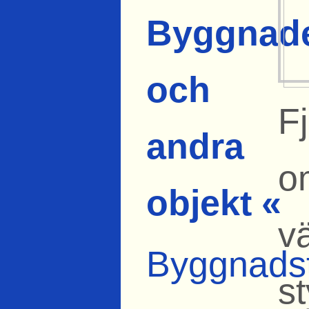
Byggnad
och
F
andra
o
objekt «
v
Byggnads
s