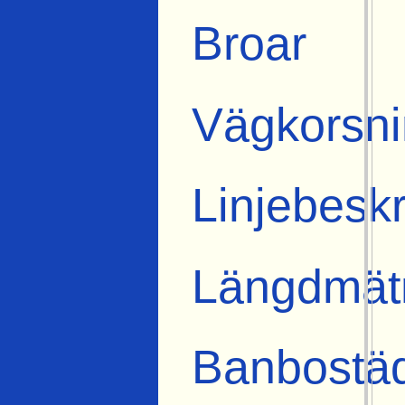
Broar
Vägkorsni
Linjebeskr
Längdmät
Banbostä