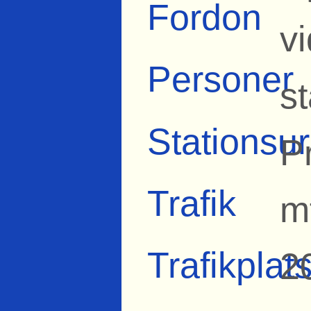
Fordon
v
Personer
st
Stationsur
P
Trafik
m
Trafikplat
2