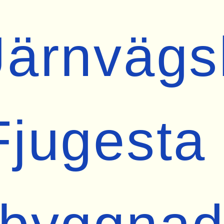
Järnvägs
Fjugesta