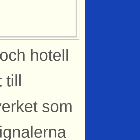
och hotell
till
verket som
signalerna