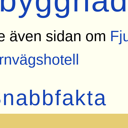
(byggnad
e även sidan om
Fj
ärnvägshotell
nabbfakta