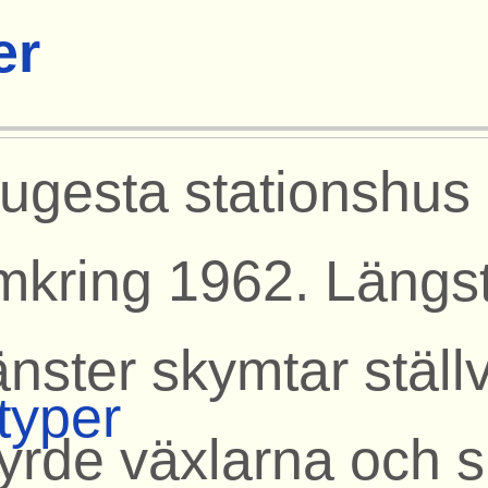
er
jugesta stationshus 
mkring 1962. Längst 
änster skymtar ställ
typer
tyrde växlarna och 