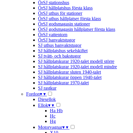
ÖrSJ stationshus
ÖrSJ hållplatshus första klass
ÖrSJ uthus för stationer
ÖrSJ uthus hållplatser första klass
ÖrSJ godsmagasin stationer
ÖrSJ godsmagasin hållplatser första klass
ÖrSJ vattentorn
ÖrSJ banvaktstugor
SJ uthus banvaktstugor
SJ hållplatshus sekelskiftet
SJ tvätt- och bakstugor
SJ hållplatskurar 1920-talet modell större
SJ hållplatskurar 1920-talet modell mindre
SJ hållplatskurar sluten 1940-talet
SJ hållplatskurar öppen 1940-talet
SJ hållplatskurar 1970-talet
SJ rastkur
Fordon
▾
▾
Diesellok
Ellok
▾
▾
Ha Hb
Hc
Hg
Motorvagnar
▾
▾
X10