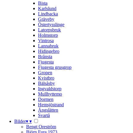
Bista
Karlslund
Lindbacka
Gräveby
Östertysslinge
Latorpsbruk
Holmstorp
Vintrosa
Lannabruk
Hidingebro
Brånsta
Fjugesta
Fjugesta grusgrop
Gropen
Kvistbro
Bälsåsby
Ingvaldstorp
Mullhyttemo
Dormen
Hemsjöstrand
Ängslätten
Svartå
Bilder
▾
▾
Bengt Oreström
Björn Fura 1973