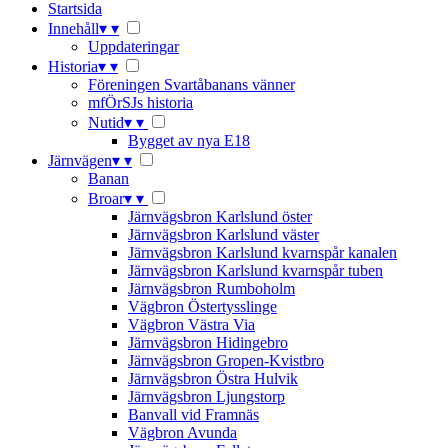
Startsida
Innehåll
▾
▾
Uppdateringar
Historia
▾
▾
Föreningen Svartåbanans vänner
mfÖrSJs historia
Nutid
▾
▾
Bygget av nya E18
Järnvägen
▾
▾
Banan
Broar
▾
▾
Järnvägsbron Karlslund öster
Järnvägsbron Karlslund väster
Järnvägsbron Karlslund kvarnspår kanalen
Järnvägsbron Karlslund kvarnspår tuben
Järnvägsbron Rumboholm
Vägbron Östertysslinge
Vägbron Västra Via
Järnvägsbron Hidingebro
Järnvägsbron Gropen-Kvistbro
Järnvägsbron Östra Hulvik
Järnvägsbron Ljungstorp
Banvall vid Framnäs
Vägbron Avunda