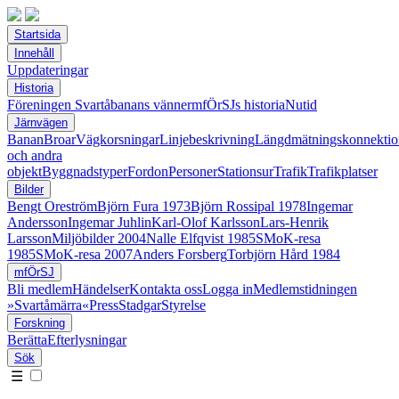
Startsida
Innehåll
Uppdateringar
Historia
Föreningen Svartåbanans vänner
mfÖrSJs historia
Nutid
Järnvägen
Banan
Broar
Vägkorsningar
Linjebeskrivning
Längdmätningskonnektio
och andra
objekt
Byggnadstyper
Fordon
Personer
Stationsur
Trafik
Trafikplatser
Bilder
Bengt Oreström
Björn Fura 1973
Björn Rossipal 1978
Ingemar
Andersson
Ingemar Juhlin
Karl-Olof Karlsson
Lars-Henrik
Larsson
Miljöbilder 2004
Nalle Elfqvist 1985
SMoK-resa
1985
SMoK-resa 2007
Anders Forsberg
Torbjörn Hård 1984
mfÖrSJ
Bli medlem
Händelser
Kontakta oss
Logga in
Medlemstidningen
»Svartåmärra«
Press
Stadgar
Styrelse
Forskning
Berätta
Efterlysningar
Sök
☰