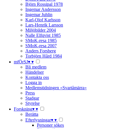
Björn Rossipal 1978
Ingemar Andersson
Ingemar Juhlin
Karl-Olof Karlsson
Lars-Henrik Larsson
Miljöbilder 2004
Nalle Elfqvist 1985
SMoK-resa 1985
SMoK-resa 2007
Anders Forsberg
Torbjörn Hård 1984
mfÖrSJ
▾
▾
Bli medlem
Händelser
Kontakta oss
Logga in
Medlemstidningen »Svartåmärra«
Press
Stadgar
Styrelse
Forskning
▾
▾
Berätta
Efterlysningar
▾
▾
Personer sökes