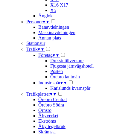
X16 X17
X5
Ånglok
Personer
▾
▾
Banavdelningen
Maskinavdelningen
Annan plats
Stationsur
Trafik
▾
▾
Företag
▾
▾
Dressintillverkare
Fjugesta järnvägshotell
Posten
Örebro lantmän
Industrispår
▾
▾
Karlslunds kvarnspår
Trafikplatser
▾
▾
Örebro Central
Örebro Södra
Örnsro
Åbyverket
Ekströms
Åby tegelbruk
Skråmsta