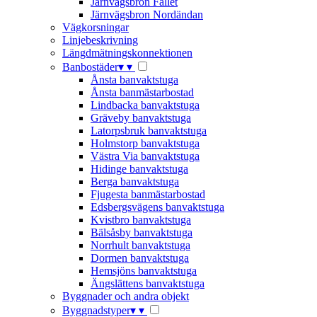
Järnvägsbron Fallet
Järnvägsbron Nordändan
Vägkorsningar
Linjebeskrivning
Längdmätningskonnektionen
Banbostäder
▾
▾
Ånsta banvaktstuga
Ånsta banmästarbostad
Lindbacka banvaktstuga
Gräveby banvaktstuga
Latorpsbruk banvaktstuga
Holmstorp banvaktstuga
Västra Via banvaktstuga
Hidinge banvaktstuga
Berga banvaktstuga
Fjugesta banmästarbostad
Edsbergsvägens banvaktstuga
Kvistbro banvaktstuga
Bälsåsby banvaktstuga
Norrhult banvaktstuga
Dormen banvaktstuga
Hemsjöns banvaktstuga
Ängslättens banvaktstuga
Byggnader och andra objekt
Byggnadstyper
▾
▾