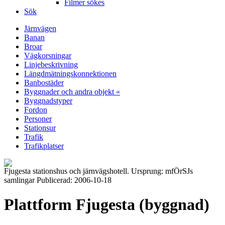
Filmer sökes
Sök
Järnvägen
Banan
Broar
Vägkorsningar
Linjebeskrivning
Längdmätningskonnektionen
Banbostäder
Byggnader och andra objekt «
Byggnadstyper
Fordon
Personer
Stationsur
Trafik
Trafikplatser
Fjugesta stationshus och järnvägshotell. Ursprung: mfÖrSJs
samlingar Publicerad: 2006-10-18
Plattform Fjugesta (byggnad)