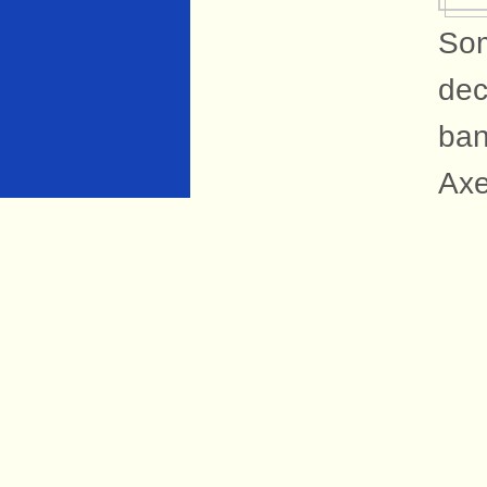
Som
dec
ban
Axe
B
På 
Sva
ban