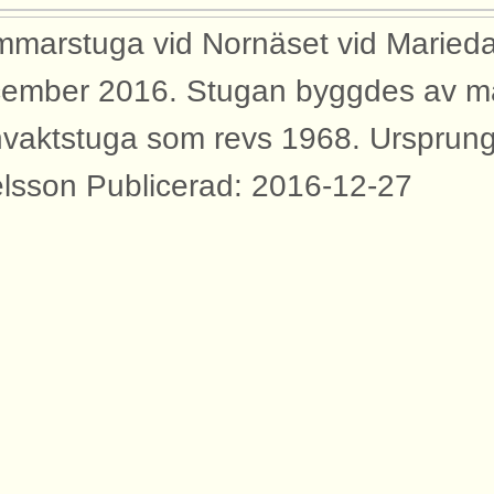
marstuga vid Nornäset vid Marie
ember 2016. Stugan byggdes av mat
vaktstuga som revs 1968. Ursprun
lsson Publicerad: 2016-12-27
yggnader
bilden syns dessa byggnader med an
rtåbanan.
vaktstuga Ånsta banvaktstuga