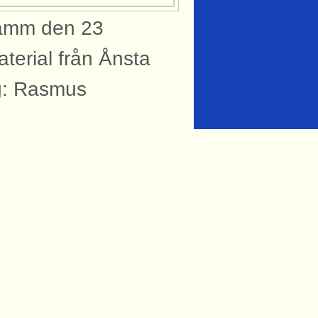
damm den 23
erial från Ånsta
g: Rasmus
knytning till