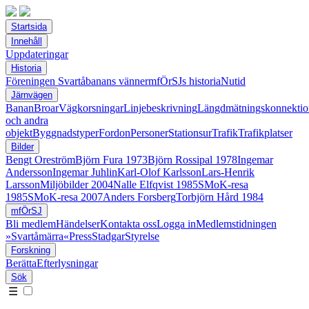
Startsida
Innehåll
Uppdateringar
Historia
Föreningen Svartåbanans vänner
mfÖrSJs historia
Nutid
Järnvägen
Banan
Broar
Vägkorsningar
Linjebeskrivning
Längdmätningskonnektio
och andra
objekt
Byggnadstyper
Fordon
Personer
Stationsur
Trafik
Trafikplatser
Bilder
Bengt Oreström
Björn Fura 1973
Björn Rossipal 1978
Ingemar
Andersson
Ingemar Juhlin
Karl-Olof Karlsson
Lars-Henrik
Larsson
Miljöbilder 2004
Nalle Elfqvist 1985
SMoK-resa
1985
SMoK-resa 2007
Anders Forsberg
Torbjörn Hård 1984
mfÖrSJ
Bli medlem
Händelser
Kontakta oss
Logga in
Medlemstidningen
»Svartåmärra«
Press
Stadgar
Styrelse
Forskning
Berätta
Efterlysningar
Sök
☰