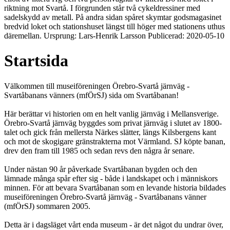
riktning mot Svartå. I förgrunden står två cykeldressiner med
sadelskydd av metall. På andra sidan spåret skymtar godsmagasinet
bredvid loket och stationshuset längst till höger med stationens uthus
däremellan. Ursprung: Lars-Henrik Larsson Publicerad: 2020-05-10
Startsida
Välkommen till museiföreningen Örebro-Svartå järnväg -
Svartåbanans vänners (mfÖrSJ) sida om Svartåbanan!
Här berättar vi historien om en helt vanlig järnväg i Mellansverige.
Örebro-Svartå järnväg byggdes som privat järnväg i slutet av 1800-
talet och gick från mellersta Närkes slätter, längs Kilsbergens kant
och mot de skogigare gränstrakterna mot Värmland. SJ köpte banan,
drev den fram till 1985 och sedan revs den några år senare.
Under nästan 90 år påverkade Svartåbanan bygden och den
lämnade många spår efter sig - både i landskapet och i människors
minnen. För att bevara Svartåbanan som en levande historia bildades
museiföreningen Örebro-Svartå järnväg - Svartåbanans vänner
(mfÖrSJ) sommaren 2005.
Detta är i dagsläget vårt enda museum - är det något du undrar över,