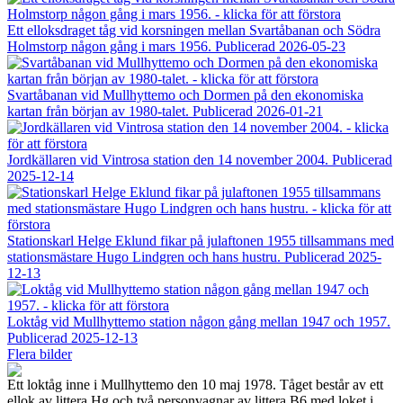
Ett elloksdraget tåg vid korsningen mellan Svartåbanan och Södra
Holmstorp någon gång i mars 1956.
Publicerad 2026-05-23
Svartåbanan vid Mullhyttemo och Dormen på den ekonomiska
kartan från början av 1980-talet.
Publicerad 2026-01-21
Jordkällaren vid Vintrosa station den 14 november 2004.
Publicerad
2025-12-14
Stationskarl Helge Eklund fikar på julaftonen 1955 tillsammans med
stationsmästare Hugo Lindgren och hans hustru.
Publicerad 2025-
12-13
Loktåg vid Mullhyttemo station någon gång mellan 1947 och 1957.
Publicerad 2025-12-13
Flera bilder
Ett loktåg inne i Mullhyttemo den 10 maj 1978. Tåget består av ett
ellok av littera Hg och två personvagnar av littera B6 med loket i