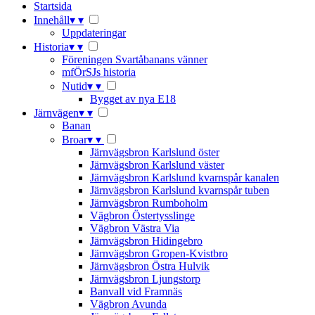
Startsida
Innehåll
▾
▾
Uppdateringar
Historia
▾
▾
Föreningen Svartåbanans vänner
mfÖrSJs historia
Nutid
▾
▾
Bygget av nya E18
Järnvägen
▾
▾
Banan
Broar
▾
▾
Järnvägsbron Karlslund öster
Järnvägsbron Karlslund väster
Järnvägsbron Karlslund kvarnspår kanalen
Järnvägsbron Karlslund kvarnspår tuben
Järnvägsbron Rumboholm
Vägbron Östertysslinge
Vägbron Västra Via
Järnvägsbron Hidingebro
Järnvägsbron Gropen-Kvistbro
Järnvägsbron Östra Hulvik
Järnvägsbron Ljungstorp
Banvall vid Framnäs
Vägbron Avunda