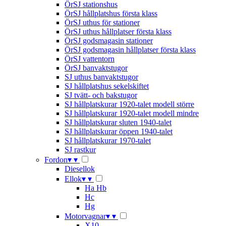
ÖrSJ stationshus
ÖrSJ hållplatshus första klass
ÖrSJ uthus för stationer
ÖrSJ uthus hållplatser första klass
ÖrSJ godsmagasin stationer
ÖrSJ godsmagasin hållplatser första klass
ÖrSJ vattentorn
ÖrSJ banvaktstugor
SJ uthus banvaktstugor
SJ hållplatshus sekelskiftet
SJ tvätt- och bakstugor
SJ hållplatskurar 1920-talet modell större
SJ hållplatskurar 1920-talet modell mindre
SJ hållplatskurar sluten 1940-talet
SJ hållplatskurar öppen 1940-talet
SJ hållplatskurar 1970-talet
SJ rastkur
Fordon
▾
▾
Diesellok
Ellok
▾
▾
Ha Hb
Hc
Hg
Motorvagnar
▾
▾
X10