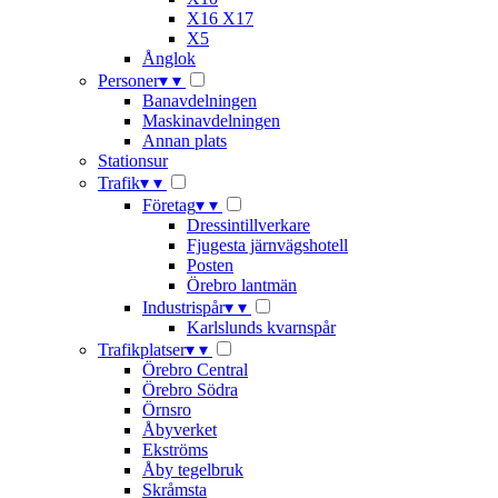
X16 X17
X5
Ånglok
Personer
▾
▾
Banavdelningen
Maskinavdelningen
Annan plats
Stationsur
Trafik
▾
▾
Företag
▾
▾
Dressintillverkare
Fjugesta järnvägshotell
Posten
Örebro lantmän
Industrispår
▾
▾
Karlslunds kvarnspår
Trafikplatser
▾
▾
Örebro Central
Örebro Södra
Örnsro
Åbyverket
Ekströms
Åby tegelbruk
Skråmsta