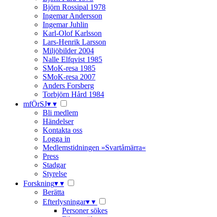
Björn Rossipal 1978
Ingemar Andersson
Ingemar Juhlin
Karl-Olof Karlsson
Lars-Henrik Larsson
Miljöbilder 2004
Nalle Elfqvist 1985
SMoK-resa 1985
SMoK-resa 2007
Anders Forsberg
Torbjörn Hård 1984
mfÖrSJ
▾
▾
Bli medlem
Händelser
Kontakta oss
Logga in
Medlemstidningen »Svartåmärra«
Press
Stadgar
Styrelse
Forskning
▾
▾
Berätta
Efterlysningar
▾
▾
Personer sökes