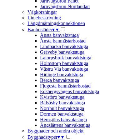
Järnvägsbron Fallet
Järnvägsbron Nordändan
Vägkorsningar
Linjebeskrivning
Längdmätningskonnektionen
Banbostäder
▾
▾
Ånsta banvaktstuga
Ånsta banmästarbostad
Lindbacka banvaktstuga
Gräveby banvaktstuga
Latorpsbruk banvaktstuga
Holmstorp banvaktstuga
Västra Via banvaktstuga
Hidinge banvaktstuga
Berga banvaktstuga
Fjugesta banmästarbostad
Edsbergsvägens banvaktstuga
Kvistbro banvaktstuga
Bälsåsby banvaktstuga
Norrhult banvaktstuga
Dormen banvaktstuga
Hemsjöns banvaktstuga
Ängslättens banvaktstuga
Byggnader och andra objekt
Byggnadstyper
▾
▾