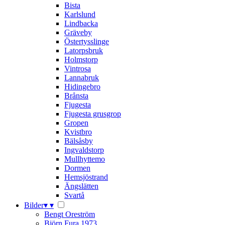
Bista
Karlslund
Lindbacka
Gräveby
Östertysslinge
Latorpsbruk
Holmstorp
Vintrosa
Lannabruk
Hidingebro
Brånsta
Fjugesta
Fjugesta grusgrop
Gropen
Kvistbro
Bälsåsby
Ingvaldstorp
Mullhyttemo
Dormen
Hemsjöstrand
Ängslätten
Svartå
Bilder
▾
▾
Bengt Oreström
Björn Fura 1973