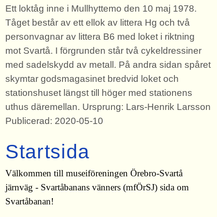
Ett loktåg inne i Mullhyttemo den 10 maj 1978.
Tåget består av ett ellok av littera Hg och två
personvagnar av littera B6 med loket i riktning
mot Svartå. I förgrunden står två cykeldressiner
med sadelskydd av metall. På andra sidan spåret
skymtar godsmagasinet bredvid loket och
stationshuset längst till höger med stationens
uthus däremellan. Ursprung: Lars-Henrik Larsson
Publicerad: 2020-05-10
Startsida
Välkommen till museiföreningen Örebro-Svartå
järnväg - Svartåbanans vänners (mfÖrSJ) sida om
Svartåbanan!