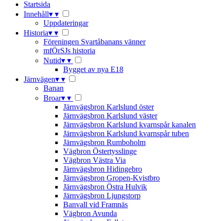
Startsida
Innehåll
▾
▾
Uppdateringar
Historia
▾
▾
Föreningen Svartåbanans vänner
mfÖrSJs historia
Nutid
▾
▾
Bygget av nya E18
Järnvägen
▾
▾
Banan
Broar
▾
▾
Järnvägsbron Karlslund öster
Järnvägsbron Karlslund väster
Järnvägsbron Karlslund kvarnspår kanalen
Järnvägsbron Karlslund kvarnspår tuben
Järnvägsbron Rumboholm
Vägbron Östertysslinge
Vägbron Västra Via
Järnvägsbron Hidingebro
Järnvägsbron Gropen-Kvistbro
Järnvägsbron Östra Hulvik
Järnvägsbron Ljungstorp
Banvall vid Framnäs
Vägbron Avunda