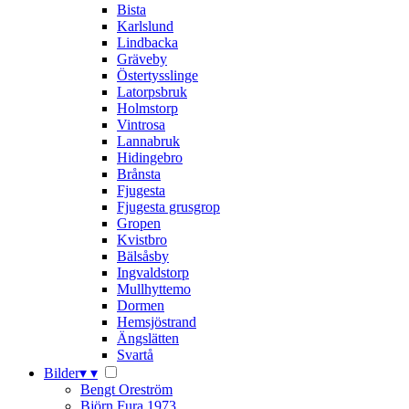
Bista
Karlslund
Lindbacka
Gräveby
Östertysslinge
Latorpsbruk
Holmstorp
Vintrosa
Lannabruk
Hidingebro
Brånsta
Fjugesta
Fjugesta grusgrop
Gropen
Kvistbro
Bälsåsby
Ingvaldstorp
Mullhyttemo
Dormen
Hemsjöstrand
Ängslätten
Svartå
Bilder
▾
▾
Bengt Oreström
Björn Fura 1973