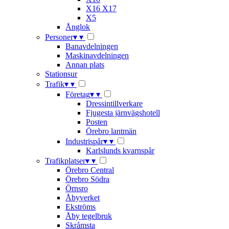
X16 X17
X5
Ånglok
Personer
▾
▾
Banavdelningen
Maskinavdelningen
Annan plats
Stationsur
Trafik
▾
▾
Företag
▾
▾
Dressintillverkare
Fjugesta järnvägshotell
Posten
Örebro lantmän
Industrispår
▾
▾
Karlslunds kvarnspår
Trafikplatser
▾
▾
Örebro Central
Örebro Södra
Örnsro
Åbyverket
Ekströms
Åby tegelbruk
Skråmsta