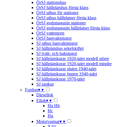
ÖrSJ stationshus
ÖrSJ hållplatshus första klass
ÖrSJ uthus för stationer
ÖrSJ uthus hållplatser första klass
ÖrSJ godsmagasin stationer
ÖrSJ godsmagasin hållplatser första klass
ÖrSJ vattentorn
ÖrSJ banvaktstugor
SJ uthus banvaktstugor
SJ hållplatshus sekelskiftet
SJ tvätt- och bakstugor
SJ hållplatskurar 1920-talet modell större
SJ hållplatskurar 1920-talet modell mindre
SJ hållplatskurar sluten 1940-talet
SJ hållplatskurar öppen 1940-talet
SJ hållplatskurar 1970-talet
SJ rastkur
Fordon
▾
▾
Diesellok
Ellok
▾
▾
Ha Hb
Hc
Hg
Motorvagnar
▾
▾
X10