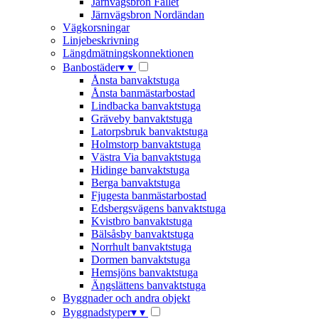
Järnvägsbron Fallet
Järnvägsbron Nordändan
Vägkorsningar
Linjebeskrivning
Längdmätningskonnektionen
Banbostäder
▾
▾
Ånsta banvaktstuga
Ånsta banmästarbostad
Lindbacka banvaktstuga
Gräveby banvaktstuga
Latorpsbruk banvaktstuga
Holmstorp banvaktstuga
Västra Via banvaktstuga
Hidinge banvaktstuga
Berga banvaktstuga
Fjugesta banmästarbostad
Edsbergsvägens banvaktstuga
Kvistbro banvaktstuga
Bälsåsby banvaktstuga
Norrhult banvaktstuga
Dormen banvaktstuga
Hemsjöns banvaktstuga
Ängslättens banvaktstuga
Byggnader och andra objekt
Byggnadstyper
▾
▾