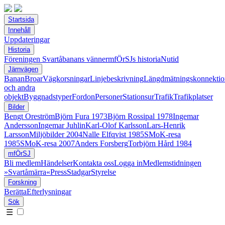
Startsida
Innehåll
Uppdateringar
Historia
Föreningen Svartåbanans vänner
mfÖrSJs historia
Nutid
Järnvägen
Banan
Broar
Vägkorsningar
Linjebeskrivning
Längdmätningskonnektio
och andra
objekt
Byggnadstyper
Fordon
Personer
Stationsur
Trafik
Trafikplatser
Bilder
Bengt Oreström
Björn Fura 1973
Björn Rossipal 1978
Ingemar
Andersson
Ingemar Juhlin
Karl-Olof Karlsson
Lars-Henrik
Larsson
Miljöbilder 2004
Nalle Elfqvist 1985
SMoK-resa
1985
SMoK-resa 2007
Anders Forsberg
Torbjörn Hård 1984
mfÖrSJ
Bli medlem
Händelser
Kontakta oss
Logga in
Medlemstidningen
»Svartåmärra«
Press
Stadgar
Styrelse
Forskning
Berätta
Efterlysningar
Sök
☰