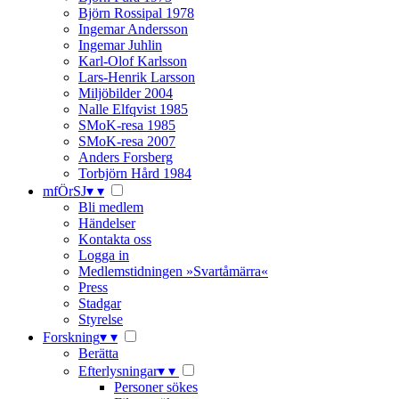
Björn Rossipal 1978
Ingemar Andersson
Ingemar Juhlin
Karl-Olof Karlsson
Lars-Henrik Larsson
Miljöbilder 2004
Nalle Elfqvist 1985
SMoK-resa 1985
SMoK-resa 2007
Anders Forsberg
Torbjörn Hård 1984
mfÖrSJ
▾
▾
Bli medlem
Händelser
Kontakta oss
Logga in
Medlemstidningen »Svartåmärra«
Press
Stadgar
Styrelse
Forskning
▾
▾
Berätta
Efterlysningar
▾
▾
Personer sökes