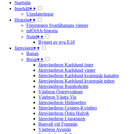
Startsida
Innehåll
▾
▾
Uppdateringar
Historia
▾
▾
Föreningen Svartåbanans vänner
mfÖrSJs historia
Nutid
▾
▾
Bygget av nya E18
Järnvägen
▾
▾
Banan
Broar
▾
▾
Järnvägsbron Karlslund öster
Järnvägsbron Karlslund väster
Järnvägsbron Karlslund kvarnspår kanalen
Järnvägsbron Karlslund kvarnspår tuben
Järnvägsbron Rumboholm
Vägbron Östertysslinge
Vägbron Västra Via
Järnvägsbron Hidingebro
Järnvägsbron Gropen-Kvistbro
Järnvägsbron Östra Hulvik
Järnvägsbron Ljungstorp
Banvall vid Framnäs
Vägbron Avunda