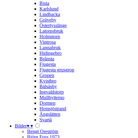
Bista
Karlslund
Lindbacka
Gräveby
Östertysslinge
Latorpsbruk
Holmstorp
Vintrosa
Lannabruk
Hidingebro
Brånsta
Fjugesta
Fjugesta grusgrop
Gropen
Kvistbro
Bälsåsby
Ingvaldstorp
Mullhyttemo
Dormen
Hemsjöstrand
Ängslätten
Svartå
Bilder
▾
▾
Bengt Oreström
Björn Fura 1973