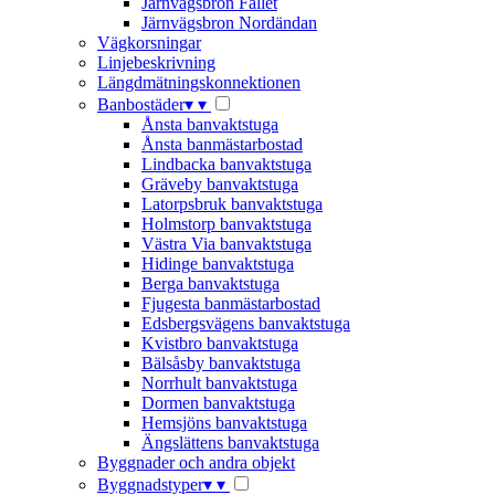
Järnvägsbron Fallet
Järnvägsbron Nordändan
Vägkorsningar
Linjebeskrivning
Längdmätningskonnektionen
Banbostäder
▾
▾
Ånsta banvaktstuga
Ånsta banmästarbostad
Lindbacka banvaktstuga
Gräveby banvaktstuga
Latorpsbruk banvaktstuga
Holmstorp banvaktstuga
Västra Via banvaktstuga
Hidinge banvaktstuga
Berga banvaktstuga
Fjugesta banmästarbostad
Edsbergsvägens banvaktstuga
Kvistbro banvaktstuga
Bälsåsby banvaktstuga
Norrhult banvaktstuga
Dormen banvaktstuga
Hemsjöns banvaktstuga
Ängslättens banvaktstuga
Byggnader och andra objekt
Byggnadstyper
▾
▾