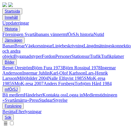
Startsida
Innehåll
Uppdateringar
Historia
Föreningen Svartåbanans vänner
mfÖrSJs historia
Nutid
Järnvägen
Banan
Broar
Vägkorsningar
Linjebeskrivning
Längdmätningskonnektio
och andra
objekt
Byggnadstyper
Fordon
Personer
Stationsur
Trafik
Trafikplatser
Bilder
Bengt Oreström
Björn Fura 1973
Björn Rossipal 1978
Ingemar
Andersson
Ingemar Juhlin
Karl-Olof Karlsson
Lars-Henrik
Larsson
Miljöbilder 2004
Nalle Elfqvist 1985
SMoK-resa
1985
SMoK-resa 2007
Anders Forsberg
Torbjörn Hård 1984
mfÖrSJ
Bli medlem
Händelser
Kontakta oss
Logga in
Medlemstidningen
»Svartåmärra«
Press
Stadgar
Styrelse
Forskning
Berätta
Efterlysningar
Sök
☰