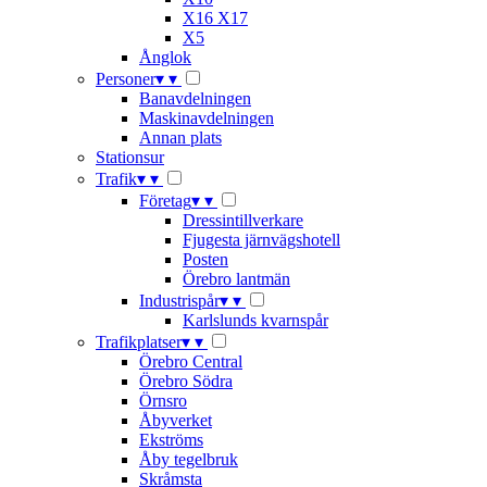
X16 X17
X5
Ånglok
Personer
▾
▾
Banavdelningen
Maskinavdelningen
Annan plats
Stationsur
Trafik
▾
▾
Företag
▾
▾
Dressintillverkare
Fjugesta järnvägshotell
Posten
Örebro lantmän
Industrispår
▾
▾
Karlslunds kvarnspår
Trafikplatser
▾
▾
Örebro Central
Örebro Södra
Örnsro
Åbyverket
Ekströms
Åby tegelbruk
Skråmsta