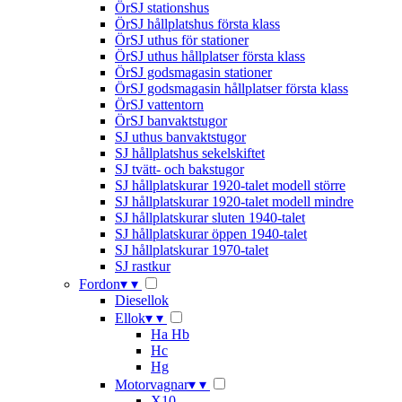
ÖrSJ stationshus
ÖrSJ hållplatshus första klass
ÖrSJ uthus för stationer
ÖrSJ uthus hållplatser första klass
ÖrSJ godsmagasin stationer
ÖrSJ godsmagasin hållplatser första klass
ÖrSJ vattentorn
ÖrSJ banvaktstugor
SJ uthus banvaktstugor
SJ hållplatshus sekelskiftet
SJ tvätt- och bakstugor
SJ hållplatskurar 1920-talet modell större
SJ hållplatskurar 1920-talet modell mindre
SJ hållplatskurar sluten 1940-talet
SJ hållplatskurar öppen 1940-talet
SJ hållplatskurar 1970-talet
SJ rastkur
Fordon
▾
▾
Diesellok
Ellok
▾
▾
Ha Hb
Hc
Hg
Motorvagnar
▾
▾
X10