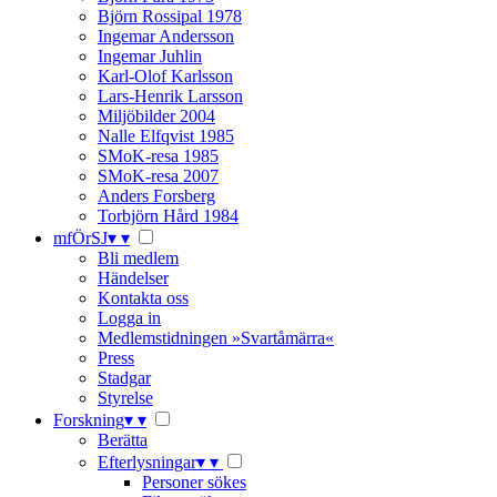
Björn Rossipal 1978
Ingemar Andersson
Ingemar Juhlin
Karl-Olof Karlsson
Lars-Henrik Larsson
Miljöbilder 2004
Nalle Elfqvist 1985
SMoK-resa 1985
SMoK-resa 2007
Anders Forsberg
Torbjörn Hård 1984
mfÖrSJ
▾
▾
Bli medlem
Händelser
Kontakta oss
Logga in
Medlemstidningen »Svartåmärra«
Press
Stadgar
Styrelse
Forskning
▾
▾
Berätta
Efterlysningar
▾
▾
Personer sökes