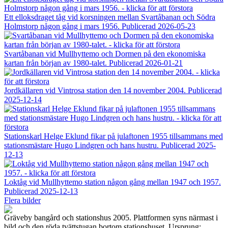
Ett elloksdraget tåg vid korsningen mellan Svartåbanan och Södra
Holmstorp någon gång i mars 1956.
Publicerad 2026-05-23
Svartåbanan vid Mullhyttemo och Dormen på den ekonomiska
kartan från början av 1980-talet.
Publicerad 2026-01-21
Jordkällaren vid Vintrosa station den 14 november 2004.
Publicerad
2025-12-14
Stationskarl Helge Eklund fikar på julaftonen 1955 tillsammans med
stationsmästare Hugo Lindgren och hans hustru.
Publicerad 2025-
12-13
Loktåg vid Mullhyttemo station någon gång mellan 1947 och 1957.
Publicerad 2025-12-13
Flera bilder
Gräveby bangård och stationshus 2005. Plattformen syns närmast i
bild och den röda tvättstugan bortom stationshuset. Ursprung: