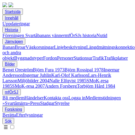
Startsida
Innehåll
Uppdateringar
Historia
Föreningen Svartåbanans vänner
mfÖrSJs historia
Nutid
Järnvägen
Banan
Broar
Vägkorsningar
Linjebeskrivning
Längdmätningskonnektio
och andra
objekt
Byggnadstyper
Fordon
Personer
Stationsur
Trafik
Trafikplatser
Bilder
Bengt Oreström
Björn Fura 1973
Björn Rossipal 1978
Ingemar
Andersson
Ingemar Juhlin
Karl-Olof Karlsson
Lars-Henrik
Larsson
Miljöbilder 2004
Nalle Elfqvist 1985
SMoK-resa
1985
SMoK-resa 2007
Anders Forsberg
Torbjörn Hård 1984
mfÖrSJ
Bli medlem
Händelser
Kontakta oss
Logga in
Medlemstidningen
»Svartåmärra«
Press
Stadgar
Styrelse
Forskning
Berätta
Efterlysningar
Sök
☰