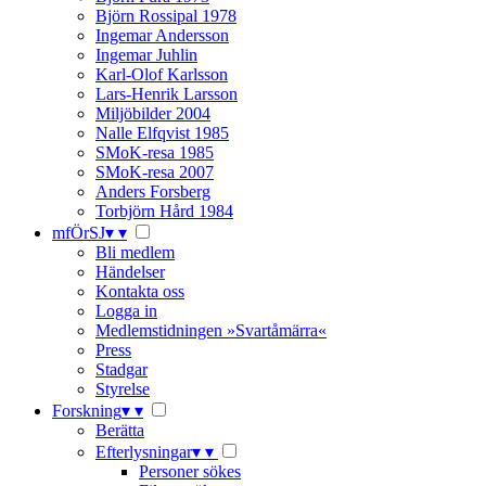
Björn Rossipal 1978
Ingemar Andersson
Ingemar Juhlin
Karl-Olof Karlsson
Lars-Henrik Larsson
Miljöbilder 2004
Nalle Elfqvist 1985
SMoK-resa 1985
SMoK-resa 2007
Anders Forsberg
Torbjörn Hård 1984
mfÖrSJ
▾
▾
Bli medlem
Händelser
Kontakta oss
Logga in
Medlemstidningen »Svartåmärra«
Press
Stadgar
Styrelse
Forskning
▾
▾
Berätta
Efterlysningar
▾
▾
Personer sökes