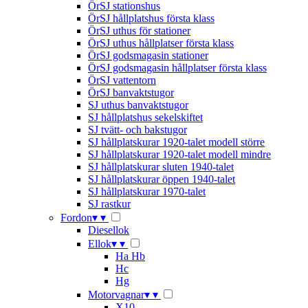
ÖrSJ stationshus
ÖrSJ hållplatshus första klass
ÖrSJ uthus för stationer
ÖrSJ uthus hållplatser första klass
ÖrSJ godsmagasin stationer
ÖrSJ godsmagasin hållplatser första klass
ÖrSJ vattentorn
ÖrSJ banvaktstugor
SJ uthus banvaktstugor
SJ hållplatshus sekelskiftet
SJ tvätt- och bakstugor
SJ hållplatskurar 1920-talet modell större
SJ hållplatskurar 1920-talet modell mindre
SJ hållplatskurar sluten 1940-talet
SJ hållplatskurar öppen 1940-talet
SJ hållplatskurar 1970-talet
SJ rastkur
Fordon
▾
▾
Diesellok
Ellok
▾
▾
Ha Hb
Hc
Hg
Motorvagnar
▾
▾
X10