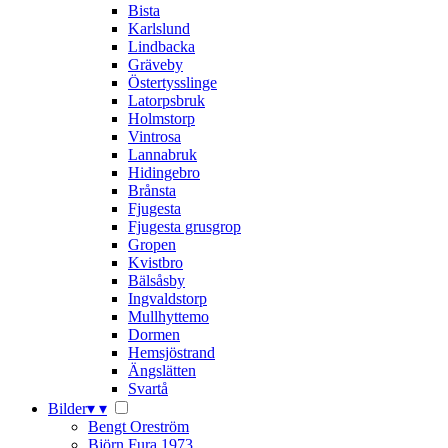
Bista
Karlslund
Lindbacka
Gräveby
Östertysslinge
Latorpsbruk
Holmstorp
Vintrosa
Lannabruk
Hidingebro
Brånsta
Fjugesta
Fjugesta grusgrop
Gropen
Kvistbro
Bälsåsby
Ingvaldstorp
Mullhyttemo
Dormen
Hemsjöstrand
Ängslätten
Svartå
Bilder
▾
▾
Bengt Oreström
Björn Fura 1973