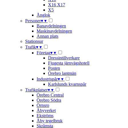
X16 X17
X5
Ånglok
Personer
▾
▾
Banavdelningen
Maskinavdelningen
Annan plats
Stationsur
Trafik
▾
▾
Företag
▾
▾
Dressintillverkare
Fjugesta järnvägshotell
Posten
Örebro lantmän
Industrispår
▾
▾
Karlslunds kvarnspår
Trafikplatser
▾
▾
Örebro Central
Örebro Södra
Örnsro
Åbyverket
Ekströms
Åby tegelbruk
Skråmsta