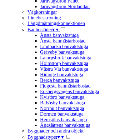
Järnvägsbron Fallet
Järnvägsbron Nordändan
Vägkorsningar
Linjebeskrivning
Längdmätningskonnektionen
Banbostäder
▾
▾
Ånsta banvaktstuga
Ånsta banmästarbostad
Lindbacka banvaktstuga
Gräveby banvaktstuga
Latorpsbruk banvaktstuga
Holmstorp banvaktstuga
Västra Via banvaktstuga
Hidinge banvaktstuga
Berga banvaktstuga
Fjugesta banmästarbostad
Edsbergsvägens banvaktstuga
Kvistbro banvaktstuga
Bälsåsby banvaktstuga
Norrhult banvaktstuga
Dormen banvaktstuga
Hemsjöns banvaktstuga
Ängslättens banvaktstuga
Byggnader och andra objekt
Byggnadstyper
▾
▾