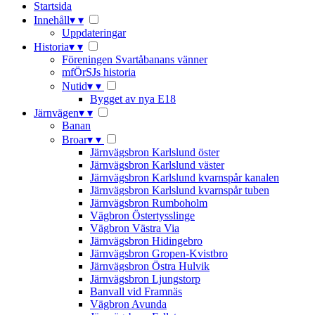
Startsida
Innehåll
▾
▾
Uppdateringar
Historia
▾
▾
Föreningen Svartåbanans vänner
mfÖrSJs historia
Nutid
▾
▾
Bygget av nya E18
Järnvägen
▾
▾
Banan
Broar
▾
▾
Järnvägsbron Karlslund öster
Järnvägsbron Karlslund väster
Järnvägsbron Karlslund kvarnspår kanalen
Järnvägsbron Karlslund kvarnspår tuben
Järnvägsbron Rumboholm
Vägbron Östertysslinge
Vägbron Västra Via
Järnvägsbron Hidingebro
Järnvägsbron Gropen-Kvistbro
Järnvägsbron Östra Hulvik
Järnvägsbron Ljungstorp
Banvall vid Framnäs
Vägbron Avunda