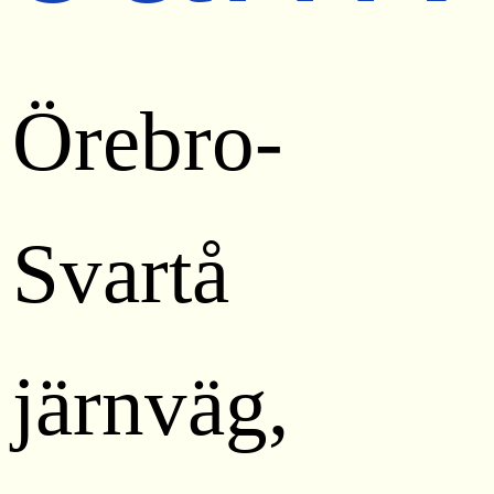
Örebro-
Svartå
järnväg,