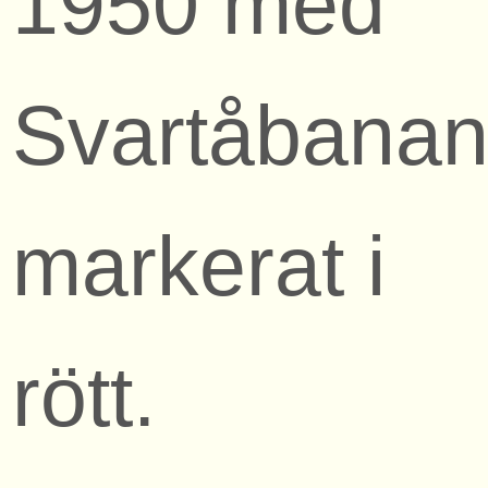
1950 med
Svartåbana
markerat i
rött.