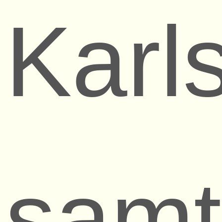
Karl
samt