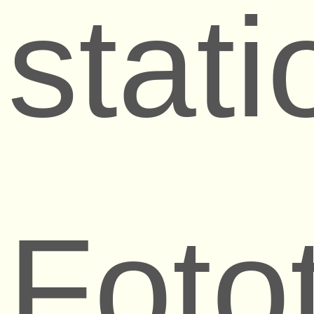
stat
Foto