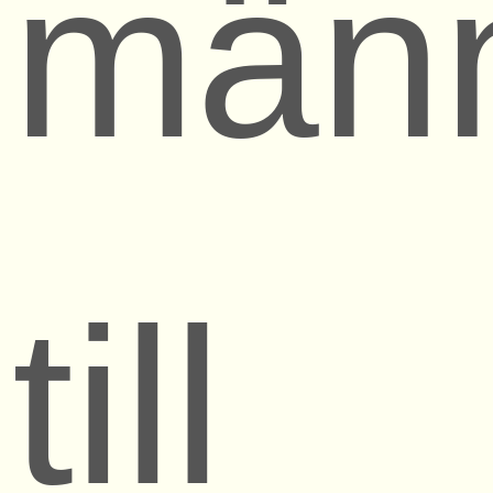
män
till