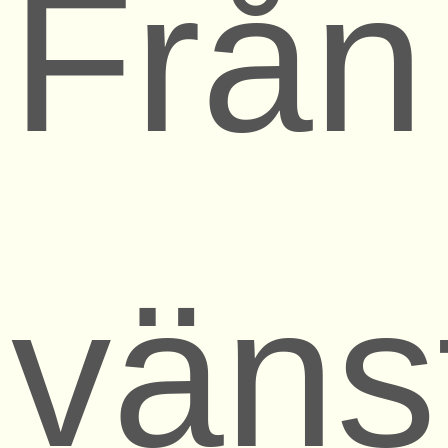
Från
väns