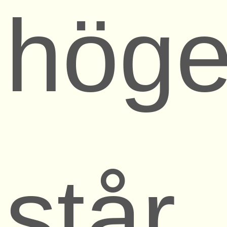
höge
står