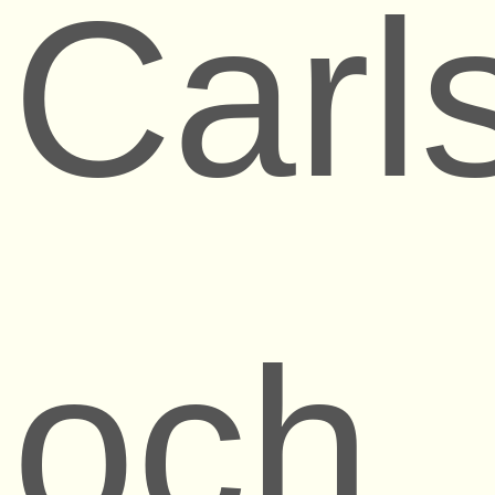
Carl
och