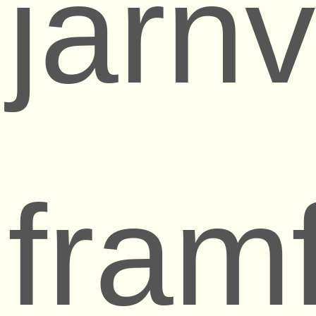
järn
fram