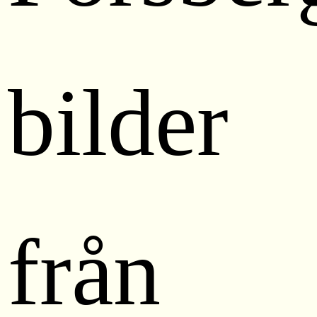
bilder
från