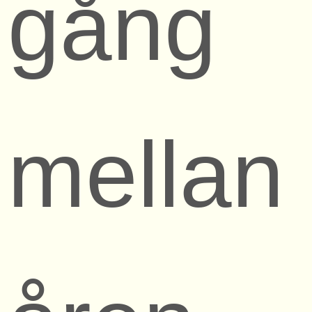
gång
mellan