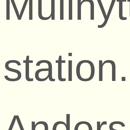
Mullhy
station.
Anders