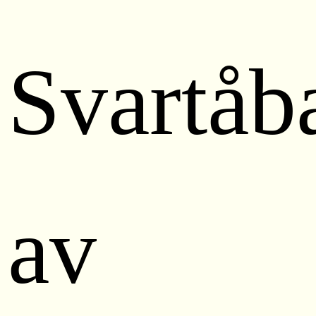
Svartåb
av