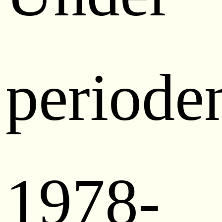
periode
1978-