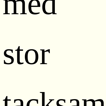
med
stor
tacksam