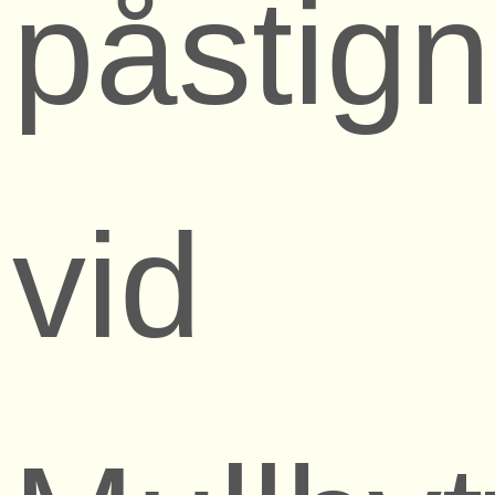
påstign
vid