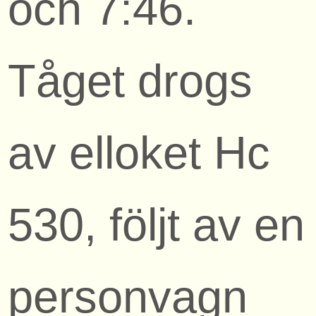
och 7:46.
Tåget drogs
av elloket Hc
530, följt av en
personvagn