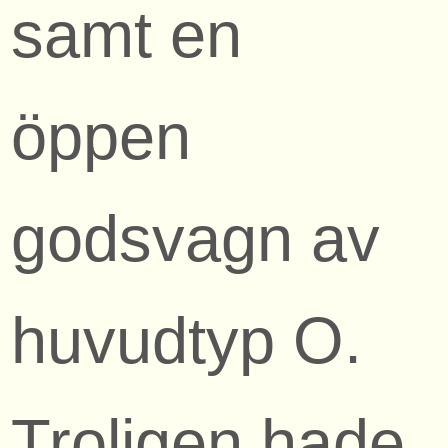
samt en
öppen
godsvagn av
huvudtyp O.
Troligen hade