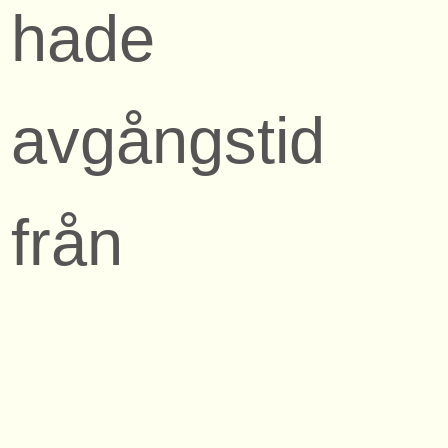
hade
avgångstid
från
Latorpsbruk
vid 7:39. Det