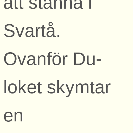
att stanna i
Svartå.
Ovanför Du-
loket skymtar
en