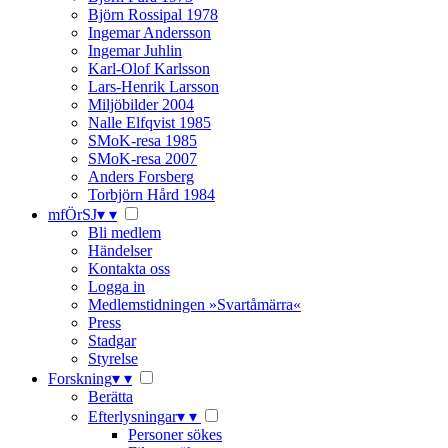
Björn Rossipal 1978
Ingemar Andersson
Ingemar Juhlin
Karl-Olof Karlsson
Lars-Henrik Larsson
Miljöbilder 2004
Nalle Elfqvist 1985
SMoK-resa 1985
SMoK-resa 2007
Anders Forsberg
Torbjörn Hård 1984
mfÖrSJ
▾
▾
Bli medlem
Händelser
Kontakta oss
Logga in
Medlemstidningen »Svartåmärra«
Press
Stadgar
Styrelse
Forskning
▾
▾
Berätta
Efterlysningar
▾
▾
Personer sökes