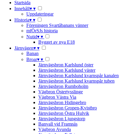
Startsida
Innehåll
▾
▾
Uppdateringar
Historia
▾
▾
Föreningen Svartåbanans vänner
mfÖrSJs historia
Nutid
▾
▾
Bygget av nya E18
Järnvägen
▾
▾
Banan
Broar
▾
▾
Järnvägsbron Karlslund öster
Järnvägsbron Karlslund väster
Järnvägsbron Karlslund kvarnspår kanalen
Järnvägsbron Karlslund kvarnspår tuben
Järnvägsbron Rumboholm
Vägbron Östertysslinge
Vägbron Västra Via
Järnvägsbron Hidingebro
Järnvägsbron Gropen-Kvistbro
Järnvägsbron Östra Hulvik
Järnvägsbron Ljungstorp
Banvall vid Framnäs
Vägbron Avunda