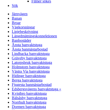
Filmer sökes
Sök
Järnvägen
Banan
Broar
Vägkorsningar
Linjebeskrivning
Längdmätningskonnektionen
Banbostäder
Ånsta banvaktstuga
Ånsta banmästarbostad
Lindbacka banvaktstuga
Gräveby banvaktstuga
Latorpsbruk banvaktstuga
Holmstorp banvaktstuga
Västra Via banvaktstuga
Hidinge banvaktstuga
Berga banvaktstuga
Fjugesta banmästarbostad
Edsbergsvägens banvaktstuga «
Kvistbro banvaktstuga
Bälsåsby banvaktstuga
Norrhult banvaktstuga
Dormen banvaktstuga