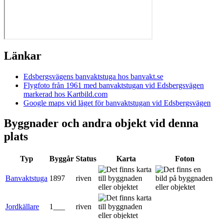
Länkar
Edsbergsvägens banvaktstuga hos banvakt.se
Flygfoto från 1961 med banvaktstugan vid Edsbergsvägen
markerad hos Kartbild.com
Google maps vid läget för banvaktstugan vid Edsbergsvägen
Byggnader och andra objekt vid denna
plats
Typ
Byggår
Status
Karta
Foton
Banvaktstuga
1897
riven
Jordkällare
1___
riven