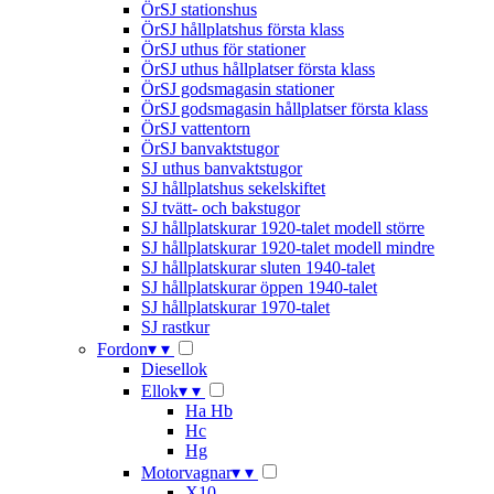
ÖrSJ stationshus
ÖrSJ hållplatshus första klass
ÖrSJ uthus för stationer
ÖrSJ uthus hållplatser första klass
ÖrSJ godsmagasin stationer
ÖrSJ godsmagasin hållplatser första klass
ÖrSJ vattentorn
ÖrSJ banvaktstugor
SJ uthus banvaktstugor
SJ hållplatshus sekelskiftet
SJ tvätt- och bakstugor
SJ hållplatskurar 1920-talet modell större
SJ hållplatskurar 1920-talet modell mindre
SJ hållplatskurar sluten 1940-talet
SJ hållplatskurar öppen 1940-talet
SJ hållplatskurar 1970-talet
SJ rastkur
Fordon
▾
▾
Diesellok
Ellok
▾
▾
Ha Hb
Hc
Hg
Motorvagnar
▾
▾
X10