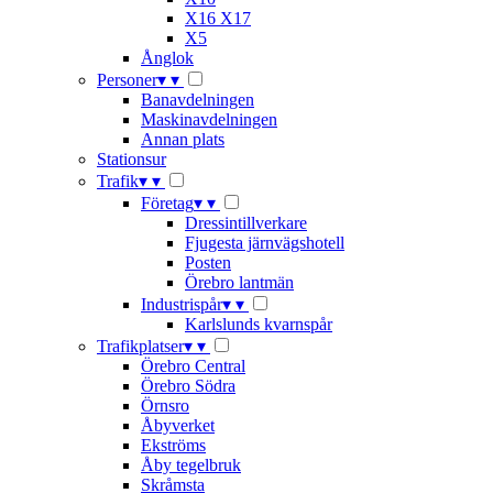
X16 X17
X5
Ånglok
Personer
▾
▾
Banavdelningen
Maskinavdelningen
Annan plats
Stationsur
Trafik
▾
▾
Företag
▾
▾
Dressintillverkare
Fjugesta järnvägshotell
Posten
Örebro lantmän
Industrispår
▾
▾
Karlslunds kvarnspår
Trafikplatser
▾
▾
Örebro Central
Örebro Södra
Örnsro
Åbyverket
Ekströms
Åby tegelbruk
Skråmsta