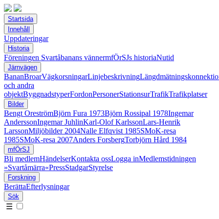
Startsida
Innehåll
Uppdateringar
Historia
Föreningen Svartåbanans vänner
mfÖrSJs historia
Nutid
Järnvägen
Banan
Broar
Vägkorsningar
Linjebeskrivning
Längdmätningskonnektio
och andra
objekt
Byggnadstyper
Fordon
Personer
Stationsur
Trafik
Trafikplatser
Bilder
Bengt Oreström
Björn Fura 1973
Björn Rossipal 1978
Ingemar
Andersson
Ingemar Juhlin
Karl-Olof Karlsson
Lars-Henrik
Larsson
Miljöbilder 2004
Nalle Elfqvist 1985
SMoK-resa
1985
SMoK-resa 2007
Anders Forsberg
Torbjörn Hård 1984
mfÖrSJ
Bli medlem
Händelser
Kontakta oss
Logga in
Medlemstidningen
»Svartåmärra«
Press
Stadgar
Styrelse
Forskning
Berätta
Efterlysningar
Sök
☰