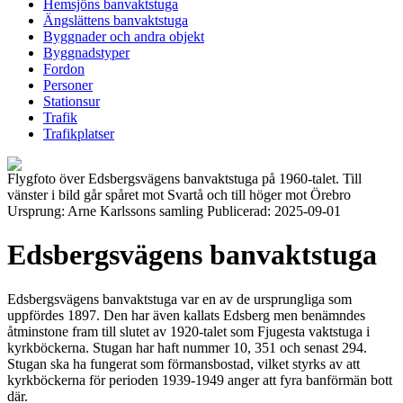
Hemsjöns banvaktstuga
Ängslättens banvaktstuga
Byggnader och andra objekt
Byggnadstyper
Fordon
Personer
Stationsur
Trafik
Trafikplatser
Flygfoto över Edsbergsvägens banvaktstuga på 1960-talet. Till
vänster i bild går spåret mot Svartå och till höger mot Örebro
Ursprung: Arne Karlssons samling Publicerad: 2025-09-01
Edsbergsvägens banvaktstuga
Edsbergsvägens banvaktstuga var en av de ursprungliga som
uppfördes 1897. Den har även kallats Edsberg men benämndes
åtminstone fram till slutet av 1920-talet som Fjugesta vaktstuga i
kyrkböckerna. Stugan har haft nummer 10, 351 och senast 294.
Stugan ska ha fungerat som förmansbostad, vilket styrks av att
kyrkböckerna för perioden 1939-1949 anger att fyra banförmän bott
där.