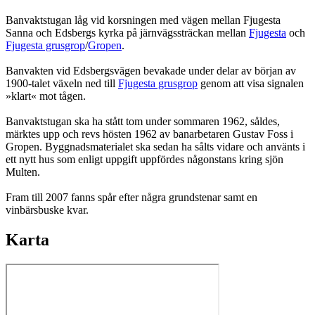
Banvaktstugan låg vid korsningen med vägen mellan Fjugesta
Sanna och Edsbergs kyrka på järnvägssträckan mellan
Fjugesta
och
Fjugesta grusgrop
/
Gropen
.
Banvakten vid Edsbergsvägen bevakade under delar av början av
1900-talet växeln ned till
Fjugesta grusgrop
genom att visa signalen
»klart« mot tågen.
Banvaktstugan ska ha stått tom under sommaren 1962, såldes,
märktes upp och revs hösten 1962 av banarbetaren Gustav Foss i
Gropen. Byggnadsmaterialet ska sedan ha sålts vidare och använts i
ett nytt hus som enligt uppgift uppfördes någonstans kring sjön
Multen.
Fram till 2007 fanns spår efter några grundstenar samt en
vinbärsbuske kvar.
Karta