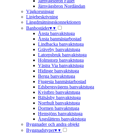
Järnvägsbron Fallet
Järnvägsbron Nordändan
Vägkorsningar
Linjebeskrivning
Längdmätningskonnektionen
Banbostäder
▾
▾
Ånsta banvaktstuga
Ånsta banmästarbostad
Lindbacka banvaktstuga
Gräveby banvaktstuga
Latorpsbruk banvaktstuga
Holmstorp banvaktstuga
Västra Via banvaktstuga
Hidinge banvaktstuga
Berga banvaktstuga
Fjugesta banmästarbostad
Edsbergsvägens banvaktstuga
Kvistbro banvaktstuga
Bälsåsby banvaktstuga
Norrhult banvaktstuga
Dormen banvaktstuga
Hemsjöns banvaktstuga
Ängslättens banvaktstuga
Byggnader och andra objekt
Byggnadstyper
▾
▾