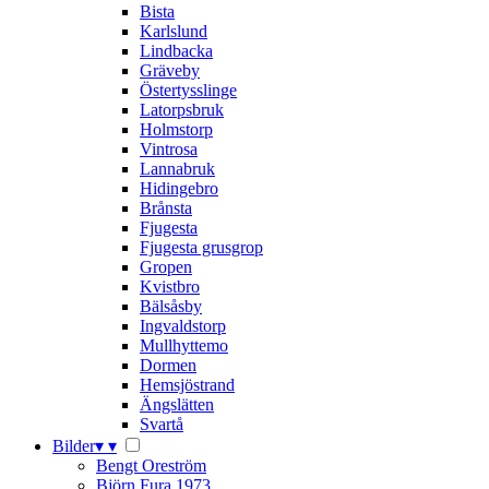
Bista
Karlslund
Lindbacka
Gräveby
Östertysslinge
Latorpsbruk
Holmstorp
Vintrosa
Lannabruk
Hidingebro
Brånsta
Fjugesta
Fjugesta grusgrop
Gropen
Kvistbro
Bälsåsby
Ingvaldstorp
Mullhyttemo
Dormen
Hemsjöstrand
Ängslätten
Svartå
Bilder
▾
▾
Bengt Oreström
Björn Fura 1973