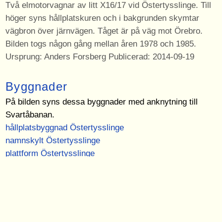
Två elmotorvagnar av litt X16/17 vid Östertysslinge. Till
höger syns hållplatskuren och i bakgrunden skymtar
vägbron över järnvägen. Tåget är på väg mot Örebro.
Bilden togs någon gång mellan åren 1978 och 1985.
Ursprung: Anders Forsberg Publicerad: 2014-09-19
Byggnader
På bilden syns dessa byggnader med anknytning till
Svartåbanan.
hållplatsbyggnad Östertysslinge
namnskylt Östertysslinge
plattform Östertysslinge
Sidor
Bilden finns med på dessa sidor.
Anders Forsberg
Vägbron Östertysslinge