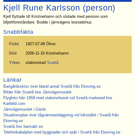
Kjell Rune Karlsson (person)
Kjell flyttade till Kristinehamn och slutade med pension som
biljettföreståndare. Bodde i järnvägens bostadshus.
Snabbfakta
Född
1927-07-08 Ölme
Död
2006-11-16 Kristinehamn
Yrken
stationskarl
Svartå
Länkar
Bangårdsskiss över bland annat Svartå från Ekeving.se
Bilder från Svartå hos Järnvägsmuséet
Flygfoto från 1959 med stationshuset vid Svartå markerad hos
Kartbild.com
Järnvägsmuséet i Gävle
Situationsplan över tågvärmeanläggning vid lokstallet i Svartå från
Ekeving.se
Svartå hos banvakt.se
Telefonkabelplan med byggnader och spår i Svartå från Ekeving.se