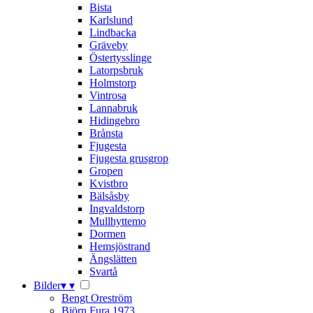
Bista
Karlslund
Lindbacka
Gräveby
Östertysslinge
Latorpsbruk
Holmstorp
Vintrosa
Lannabruk
Hidingebro
Brånsta
Fjugesta
Fjugesta grusgrop
Gropen
Kvistbro
Bälsåsby
Ingvaldstorp
Mullhyttemo
Dormen
Hemsjöstrand
Ängslätten
Svartå
Bilder
▾
▾
Bengt Oreström
Björn Fura 1973