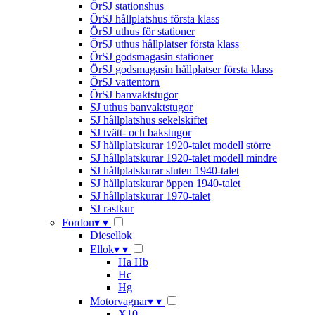
ÖrSJ stationshus
ÖrSJ hållplatshus första klass
ÖrSJ uthus för stationer
ÖrSJ uthus hållplatser första klass
ÖrSJ godsmagasin stationer
ÖrSJ godsmagasin hållplatser första klass
ÖrSJ vattentorn
ÖrSJ banvaktstugor
SJ uthus banvaktstugor
SJ hållplatshus sekelskiftet
SJ tvätt- och bakstugor
SJ hållplatskurar 1920-talet modell större
SJ hållplatskurar 1920-talet modell mindre
SJ hållplatskurar sluten 1940-talet
SJ hållplatskurar öppen 1940-talet
SJ hållplatskurar 1970-talet
SJ rastkur
Fordon
▾
▾
Diesellok
Ellok
▾
▾
Ha Hb
Hc
Hg
Motorvagnar
▾
▾
X10