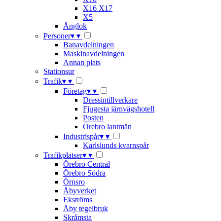
X16 X17
X5
Ånglok
Personer
▾
▾
Banavdelningen
Maskinavdelningen
Annan plats
Stationsur
Trafik
▾
▾
Företag
▾
▾
Dressintillverkare
Fjugesta järnvägshotell
Posten
Örebro lantmän
Industrispår
▾
▾
Karlslunds kvarnspår
Trafikplatser
▾
▾
Örebro Central
Örebro Södra
Örnsro
Åbyverket
Ekströms
Åby tegelbruk
Skråmsta