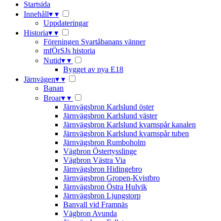
Startsida
Innehåll
▾
▾
Uppdateringar
Historia
▾
▾
Föreningen Svartåbanans vänner
mfÖrSJs historia
Nutid
▾
▾
Bygget av nya E18
Järnvägen
▾
▾
Banan
Broar
▾
▾
Järnvägsbron Karlslund öster
Järnvägsbron Karlslund väster
Järnvägsbron Karlslund kvarnspår kanalen
Järnvägsbron Karlslund kvarnspår tuben
Järnvägsbron Rumboholm
Vägbron Östertysslinge
Vägbron Västra Via
Järnvägsbron Hidingebro
Järnvägsbron Gropen-Kvistbro
Järnvägsbron Östra Hulvik
Järnvägsbron Ljungstorp
Banvall vid Framnäs
Vägbron Avunda