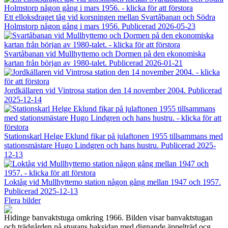
Ett elloksdraget tåg vid korsningen mellan Svartåbanan och Södra
Holmstorp någon gång i mars 1956.
Publicerad 2026-05-23
Svartåbanan vid Mullhyttemo och Dormen på den ekonomiska
kartan från början av 1980-talet.
Publicerad 2026-01-21
Jordkällaren vid Vintrosa station den 14 november 2004.
Publicerad
2025-12-14
Stationskarl Helge Eklund fikar på julaftonen 1955 tillsammans med
stationsmästare Hugo Lindgren och hans hustru.
Publicerad 2025-
12-13
Loktåg vid Mullhyttemo station någon gång mellan 1947 och 1957.
Publicerad 2025-12-13
Flera bilder
Hidinge banvaktstuga omkring 1966. Bilden visar banvaktstugan
och trädgården på stugans baksidan med dignande äppelträd ocg