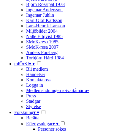
Björn Rossipal 1978
Ingemar Andersson
Ingemar Juhlin
Karl-Olof Karlsson
Lars-Henrik Larsson
Miljöbilder 2004
Nalle Elfqvist 1985
SMoK-resa 1985
SMoK-resa 2007
Anders Forsberg
Torbjörn Hård 1984
mfÖrSJ
▾
▾
Bli medlem
Händelser
Kontakta oss
Logga in
Medlemstidningen »Svartåmärra«
Press
Stadgar
Styrelse
Forskning
▾
▾
Berätta
Efterlysningar
▾
▾
Personer sökes