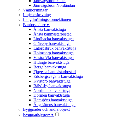
Järnvägsbron Fallet
Järnvägsbron Nordändan
Vägkorsningar
Linjebeskrivning
Längdmätningskonnektionen
Banbostäder
▾
▾
Ånsta banvaktstuga
Ånsta banmästarbostad
Lindbacka banvaktstuga
Gräveby banvaktstuga
Latorpsbruk banvaktstuga
Holmstorp banvaktstuga
Västra Via banvaktstuga
Hidinge banvaktstuga
Berga banvaktstuga
Fjugesta banmästarbostad
Edsbergsvägens banvaktstuga
Kvistbro banvaktstuga
Bälsåsby banvaktstuga
Norrhult banvaktstuga
Dormen banvaktstuga
Hemsjöns banvaktstuga
Ängslättens banvaktstuga
Byggnader och andra objekt
Byggnadstyper
▾
▾