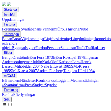
Startsida
Innehåll
Uppdateringar
Historia
Föreningen Svartåbanans vänner
mfÖrSJs historia
Nutid
Järnvägen
Banan
Broar
Vägkorsningar
Linjebeskrivning
Längdmätningskonnektio
och andra
objekt
Byggnadstyper
Fordon
Personer
Stationsur
Trafik
Trafikplatser
Bilder
Bengt Oreström
Björn Fura 1973
Björn Rossipal 1978
Ingemar
Andersson
Ingemar Juhlin
Karl-Olof Karlsson
Lars-Henrik
Larsson
Miljöbilder 2004
Nalle Elfqvist 1985
SMoK-resa
1985
SMoK-resa 2007
Anders Forsberg
Torbjörn Hård 1984
mfÖrSJ
Bli medlem
Händelser
Kontakta oss
Logga in
Medlemstidningen
»Svartåmärra«
Press
Stadgar
Styrelse
Forskning
Berätta
Efterlysningar
Sök
☰