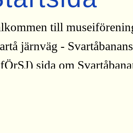
lkommen till museiförenin
artå järnväg - Svartåbanan
fÖrSJ) sida om Svartåbana
r berättar vi historien om e
rnväg i Mellansverige. Öre