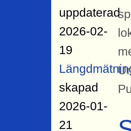
uppdaterad
sp
2026-02-
lo
19
me
Längdmätnin
Ur
skapad
Pu
2026-01-
S
21