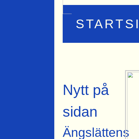
STARTS
Nytt på
sidan
Ängslättens