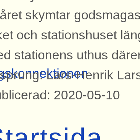
året skymtar godsmagasi
ket och stationshuset läng
d stationens uthus däre
gskonnektionen
sprung: Lars-Henrik Lar
blicerad: 2020-05-10
tartsida