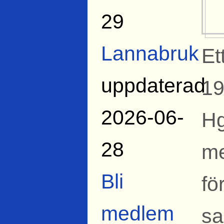
29
Lannabruk
Et
uppdaterad
19
2026-06-
Hg
28
me
Bli
fö
medlem
sa