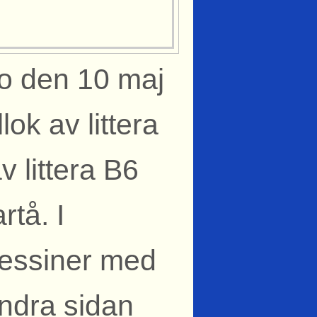
mo den 10 maj
lok av littera
 littera B6
rtå. I
ressiner med
ndra sidan