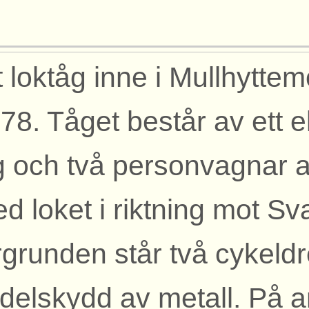
t loktåg inne i Mullhytte
78. Tåget består av ett el
 och två personvagnar av
d loket i riktning mot Sva
rgrunden står två cykeld
delskydd av metall. På a