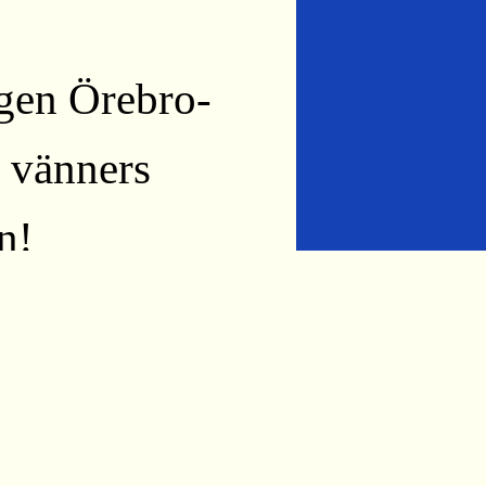
gen Örebro-
s vänners
n!
n helt vanlig
bro-Svartå