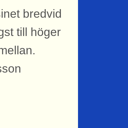
net bredvid
st till höger
mellan.
sson