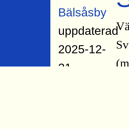
Bälsåsby
Vä
uppdaterad
Sv
2025-12-
(m
31
Björn
Hä
Rossipal
jä
1978