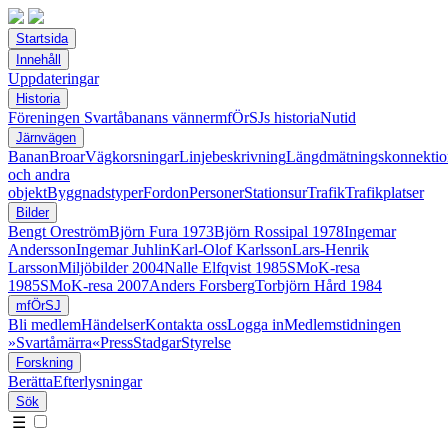
Startsida
Innehåll
Uppdateringar
Historia
Föreningen Svartåbanans vänner
mfÖrSJs historia
Nutid
Järnvägen
Banan
Broar
Vägkorsningar
Linjebeskrivning
Längdmätningskonnektio
och andra
objekt
Byggnadstyper
Fordon
Personer
Stationsur
Trafik
Trafikplatser
Bilder
Bengt Oreström
Björn Fura 1973
Björn Rossipal 1978
Ingemar
Andersson
Ingemar Juhlin
Karl-Olof Karlsson
Lars-Henrik
Larsson
Miljöbilder 2004
Nalle Elfqvist 1985
SMoK-resa
1985
SMoK-resa 2007
Anders Forsberg
Torbjörn Hård 1984
mfÖrSJ
Bli medlem
Händelser
Kontakta oss
Logga in
Medlemstidningen
»Svartåmärra«
Press
Stadgar
Styrelse
Forskning
Berätta
Efterlysningar
Sök
☰