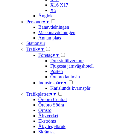
X16 X17
X5
Ånglok
Personer
▾
▾
Banavdelningen
Maskinavdelningen
Annan plats
Stationsur
Trafik
▾
▾
Företag
▾
▾
Dressintillverkare
Fjugesta järnvägshotell
Posten
Örebro lantmän
Industrispår
▾
▾
Karlslunds kvarnspår
Trafikplatser
▾
▾
Örebro Central
Örebro Södra
Örnsro
Åbyverket
Ekströms
Åby tegelbruk
Skråmsta