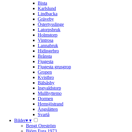
Bista
Karlslund
Lindbacka
Gräveby
Östertysslinge
Latorpsbruk
Holmstorp
Vintrosa
Lannabruk
Hidingebro
Brånsta
Fjugesta
Fjugesta grusgrop
Gropen
Kvistbro
Bälsåsby
Ingvaldstorp
Mullhyttemo
Dormen
Hemsjöstrand
Ängslätten
Svartå
Bilder
▾
▾
Bengt Oreström
Björn Fura 1973