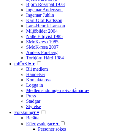
Björn Rossipal 1978
Ingemar Andersson
Ingemar Juhlin
Karl-Olof Karlsson
Lars-Henrik Larsson
Miljöbilder 2004
Nalle Elfqvist 1985
SMoK-resa 1985
SMoK-resa 2007
Anders Forsberg
Torbjörn Hård 1984
mfÖrSJ
▾
▾
Bli medlem
Händelser
Kontakta oss
Logga in
Medlemstidningen »Svartåmärra«
Press
Stadgar
Styrelse
Forskning
▾
▾
Berätta
Efterlysningar
▾
▾
Personer sökes