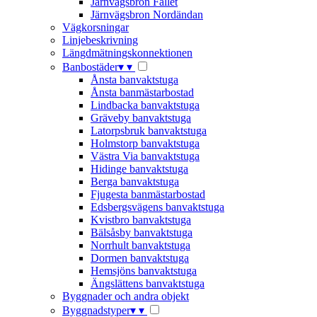
Järnvägsbron Fallet
Järnvägsbron Nordändan
Vägkorsningar
Linjebeskrivning
Längdmätningskonnektionen
Banbostäder
▾
▾
Ånsta banvaktstuga
Ånsta banmästarbostad
Lindbacka banvaktstuga
Gräveby banvaktstuga
Latorpsbruk banvaktstuga
Holmstorp banvaktstuga
Västra Via banvaktstuga
Hidinge banvaktstuga
Berga banvaktstuga
Fjugesta banmästarbostad
Edsbergsvägens banvaktstuga
Kvistbro banvaktstuga
Bälsåsby banvaktstuga
Norrhult banvaktstuga
Dormen banvaktstuga
Hemsjöns banvaktstuga
Ängslättens banvaktstuga
Byggnader och andra objekt
Byggnadstyper
▾
▾