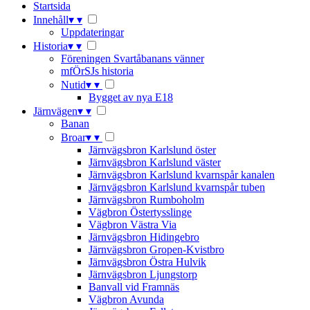
Startsida
Innehåll
▾
▾
Uppdateringar
Historia
▾
▾
Föreningen Svartåbanans vänner
mfÖrSJs historia
Nutid
▾
▾
Bygget av nya E18
Järnvägen
▾
▾
Banan
Broar
▾
▾
Järnvägsbron Karlslund öster
Järnvägsbron Karlslund väster
Järnvägsbron Karlslund kvarnspår kanalen
Järnvägsbron Karlslund kvarnspår tuben
Järnvägsbron Rumboholm
Vägbron Östertysslinge
Vägbron Västra Via
Järnvägsbron Hidingebro
Järnvägsbron Gropen-Kvistbro
Järnvägsbron Östra Hulvik
Järnvägsbron Ljungstorp
Banvall vid Framnäs
Vägbron Avunda