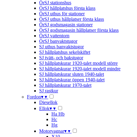
ÖrSJ stationshus
ÖrSJ hållplatshus första klass
ÖrSJ uthus för stationer
ÖrSJ uthus hållplatser första klass
ÖrSJ godsmagasin stationer
ÖrSJ godsmagasin hållplatser första klass
ÖrSJ vattentorn
ÖrSJ banvaktstugor
SJ uthus banvaktstugor
SJ hållplatshus sekelskiftet
SJ tvätt- och bakstugor
SJ hållplatskurar 1920-talet modell större
SJ hållplatskurar 1920-talet modell mindre
SJ hållplatskurar sluten 1940-talet
SJ hållplatskurar öppen 1940-talet
SJ hållplatskurar 1970-talet
SJ rastkur
Fordon
▾
▾
Diesellok
Ellok
▾
▾
Ha Hb
Hc
Hg
Motorvagnar
▾
▾
X10