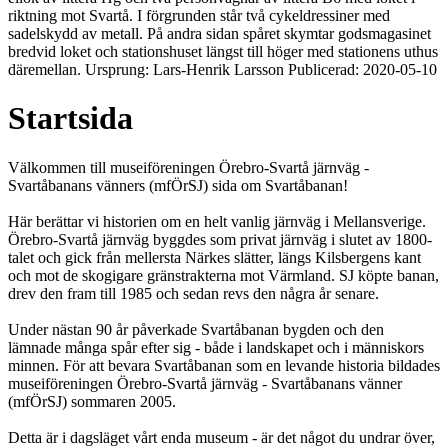
riktning mot Svartå. I förgrunden står två cykeldressiner med
sadelskydd av metall. På andra sidan spåret skymtar godsmagasinet
bredvid loket och stationshuset längst till höger med stationens uthus
däremellan. Ursprung: Lars-Henrik Larsson Publicerad: 2020-05-10
Startsida
Välkommen till museiföreningen Örebro-Svartå järnväg -
Svartåbanans vänners (mfÖrSJ) sida om Svartåbanan!
Här berättar vi historien om en helt vanlig järnväg i Mellansverige.
Örebro-Svartå järnväg byggdes som privat järnväg i slutet av 1800-
talet och gick från mellersta Närkes slätter, längs Kilsbergens kant
och mot de skogigare gränstrakterna mot Värmland. SJ köpte banan,
drev den fram till 1985 och sedan revs den några år senare.
Under nästan 90 år påverkade Svartåbanan bygden och den
lämnade många spår efter sig - både i landskapet och i människors
minnen. För att bevara Svartåbanan som en levande historia bildades
museiföreningen Örebro-Svartå järnväg - Svartåbanans vänner
(mfÖrSJ) sommaren 2005.
Detta är i dagsläget vårt enda museum - är det något du undrar över,