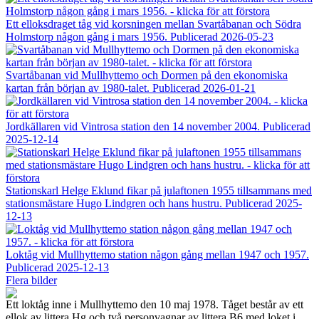
Ett elloksdraget tåg vid korsningen mellan Svartåbanan och Södra
Holmstorp någon gång i mars 1956.
Publicerad 2026-05-23
Svartåbanan vid Mullhyttemo och Dormen på den ekonomiska
kartan från början av 1980-talet.
Publicerad 2026-01-21
Jordkällaren vid Vintrosa station den 14 november 2004.
Publicerad
2025-12-14
Stationskarl Helge Eklund fikar på julaftonen 1955 tillsammans med
stationsmästare Hugo Lindgren och hans hustru.
Publicerad 2025-
12-13
Loktåg vid Mullhyttemo station någon gång mellan 1947 och 1957.
Publicerad 2025-12-13
Flera bilder
Ett loktåg inne i Mullhyttemo den 10 maj 1978. Tåget består av ett
ellok av littera Hg och två personvagnar av littera B6 med loket i