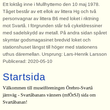
Ett loktåg inne i Mullhyttemo den 10 maj 1978.
Tåget består av ett ellok av littera Hg och två
personvagnar av littera B6 med loket i riktning
mot Svartå. I förgrunden står två cykeldressiner
med sadelskydd av metall. På andra sidan spåret
skymtar godsmagasinet bredvid loket och
stationshuset längst till höger med stationens
uthus däremellan. Ursprung: Lars-Henrik Larsson
Publicerad: 2020-05-10
Startsida
Välkommen till museiföreningen Örebro-Svartå
järnväg - Svartåbanans vänners (mfÖrSJ) sida om
Svartåbanan!