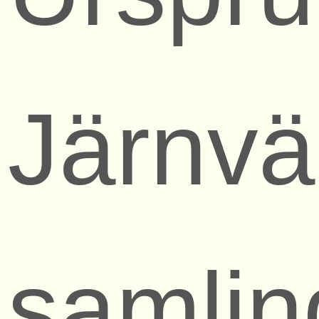
Järnv
samlin