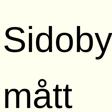
Sidob
mått