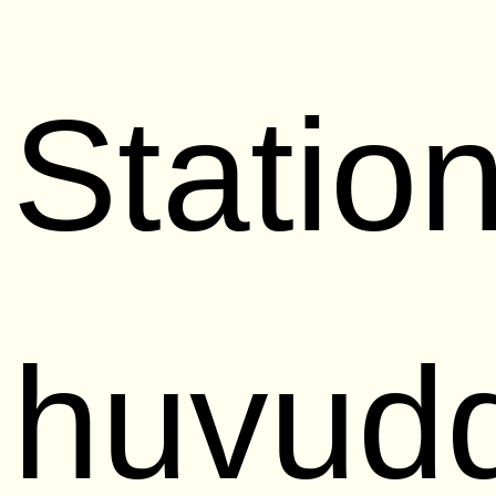
Statio
huvud