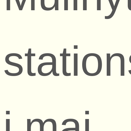
statio
i maj