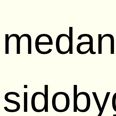
meda
sidob