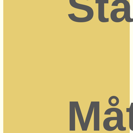
Sta
Måt