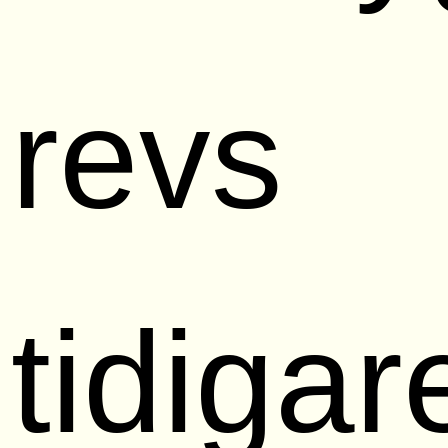
revs
tidigar