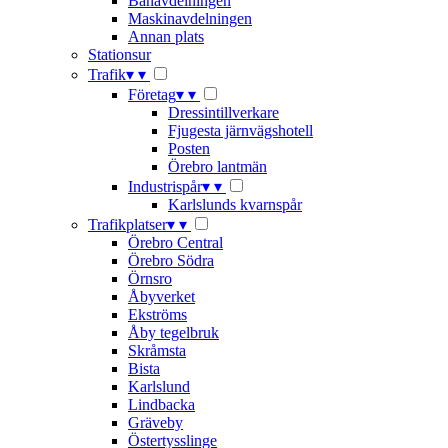
Banavdelningen
Maskinavdelningen
Annan plats
Stationsur
Trafik
▾
▾
Företag
▾
▾
Dressintillverkare
Fjugesta järnvägshotell
Posten
Örebro lantmän
Industrispår
▾
▾
Karlslunds kvarnspår
Trafikplatser
▾
▾
Örebro Central
Örebro Södra
Örnsro
Åbyverket
Ekströms
Åby tegelbruk
Skråmsta
Bista
Karlslund
Lindbacka
Gräveby
Östertysslinge