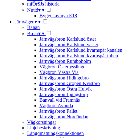
mfÖrSJs historia
Nutid
▾
▾
Bygget av nya E18
Järnvägen
▾
▾
Banan
Broar
▾
▾
Järnvägsbron Karlslund öster
Järnvägsbron Karlslund väster
Järnvägsbron Karlslund kvarnspår kanalen
Järnvägsbron Karlslund kvarnspår tuben
Järnvägsbron Rumboholm
Vägbron Östertysslinge
Vägbron Västra Via
Järnvägsbron Hidingebro
Järnvägsbron Gropen-Kvistbro
Järnvägsbron Östra Hulvik
Järnvägsbron Ljungstorp
Banvall vid Framnäs
Vägbron Avunda
Järnvägsbron Fallet
Järnvägsbron Nordändan
Vägkorsningar
Linjebeskrivning
Längdmätningskonnektionen