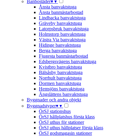
Banbostäder
▾
▾
Ånsta banvaktstuga
Ånsta banmästarbostad
Lindbacka banvaktstuga
Gräveby banvaktstuga
Latorpsbruk banvaktstuga
Holmstorp banvaktstuga
Västra Via banvaktstuga
Hidinge banvaktstuga
Berga banvaktstuga
Fjugesta banmästarbostad
Edsbergsvägens banvaktstuga
Kvistbro banvaktstuga
Bälsåsby banvaktstuga
Norrhult banvaktstuga
Dormen banvaktstuga
Hemsjöns banvaktstuga
Ängslättens banvaktstuga
Byggnader och andra objekt
Byggnadstyper
▾
▾
ÖrSJ stationshus
ÖrSJ hållplatshus första klass
ÖrSJ uthus för stationer
ÖrSJ uthus hållplatser första klass
ÖrSJ godsmagasin stationer