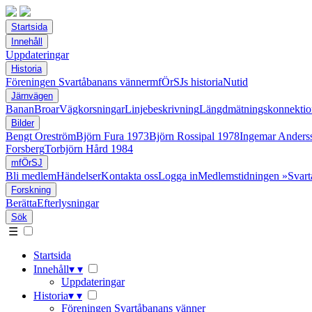
Startsida
Innehåll
Uppdateringar
Historia
Föreningen Svartåbanans vänner
mfÖrSJs historia
Nutid
Järnvägen
Banan
Broar
Vägkorsningar
Linjebeskrivning
Längdmätningskonnektio
Bilder
Bengt Oreström
Björn Fura 1973
Björn Rossipal 1978
Ingemar Anders
Forsberg
Torbjörn Hård 1984
mfÖrSJ
Bli medlem
Händelser
Kontakta oss
Logga in
Medlemstidningen »Svart
Forskning
Berätta
Efterlysningar
Sök
☰
Startsida
Innehåll
▾
▾
Uppdateringar
Historia
▾
▾
Föreningen Svartåbanans vänner