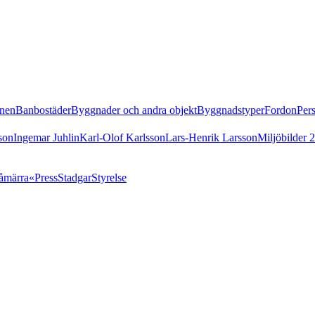
nen
Banbostäder
Byggnader och andra objekt
Byggnadstyper
Fordon
Per
son
Ingemar Juhlin
Karl-Olof Karlsson
Lars-Henrik Larsson
Miljöbilder 
åmärra«
Press
Stadgar
Styrelse