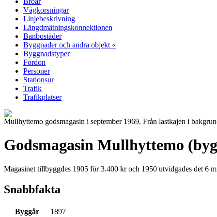
Broar
Vägkorsningar
Linjebeskrivning
Längdmätningskonnektionen
Banbostäder
Byggnader och andra objekt «
Byggnadstyper
Fordon
Personer
Stationsur
Trafik
Trafikplatser
Mullhyttemo godsmagasin i september 1969. Från lastkajen i bakgrunde
Godsmagasin Mullhyttemo (by
Magasinet tillbyggdes 1905 för 3.400 kr och 1950 utvidgades det 6 m
Snabbfakta
Byggår
1897