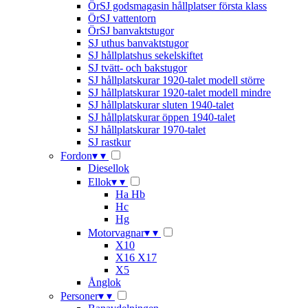
ÖrSJ godsmagasin hållplatser första klass
ÖrSJ vattentorn
ÖrSJ banvaktstugor
SJ uthus banvaktstugor
SJ hållplatshus sekelskiftet
SJ tvätt- och bakstugor
SJ hållplatskurar 1920-talet modell större
SJ hållplatskurar 1920-talet modell mindre
SJ hållplatskurar sluten 1940-talet
SJ hållplatskurar öppen 1940-talet
SJ hållplatskurar 1970-talet
SJ rastkur
Fordon
▾
▾
Diesellok
Ellok
▾
▾
Ha Hb
Hc
Hg
Motorvagnar
▾
▾
X10
X16 X17
X5
Ånglok
Personer
▾
▾