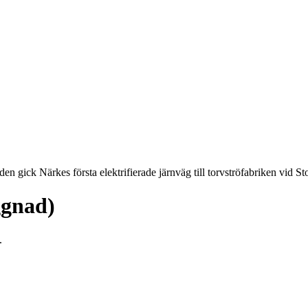
n gick Närkes första elektrifierade järnväg till torvströfabriken vid 
ggnad)
.