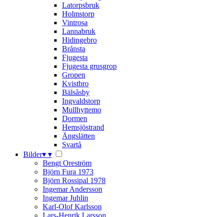
Latorpsbruk
Holmstorp
Vintrosa
Lannabruk
Hidingebro
Brånsta
Fjugesta
Fjugesta grusgrop
Gropen
Kvistbro
Bälsåsby
Ingvaldstorp
Mullhyttemo
Dormen
Hemsjöstrand
Ängslätten
Svartå
Bilder
▾
▾
Bengt Oreström
Björn Fura 1973
Björn Rossipal 1978
Ingemar Andersson
Ingemar Juhlin
Karl-Olof Karlsson
Lars-Henrik Larsson