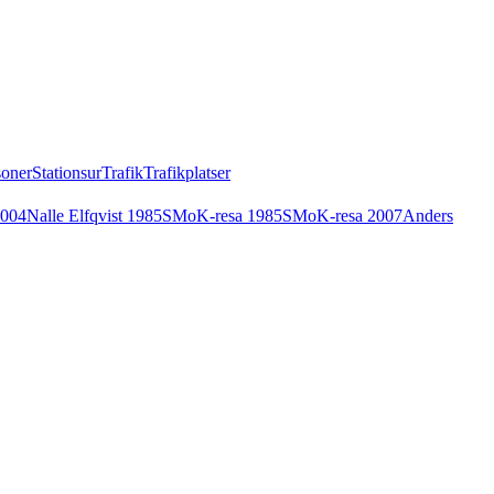
soner
Stationsur
Trafik
Trafikplatser
2004
Nalle Elfqvist 1985
SMoK-resa 1985
SMoK-resa 2007
Anders