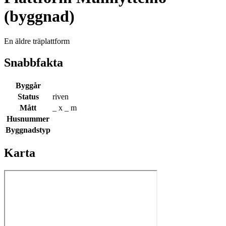
(byggnad)
En äldre träplattform
Snabbfakta
Byggår
Status
riven
Mått
_ x _ m
Husnummer
Byggnadstyp
Karta