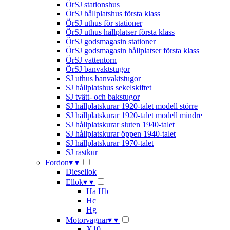
ÖrSJ stationshus
ÖrSJ hållplatshus första klass
ÖrSJ uthus för stationer
ÖrSJ uthus hållplatser första klass
ÖrSJ godsmagasin stationer
ÖrSJ godsmagasin hållplatser första klass
ÖrSJ vattentorn
ÖrSJ banvaktstugor
SJ uthus banvaktstugor
SJ hållplatshus sekelskiftet
SJ tvätt- och bakstugor
SJ hållplatskurar 1920-talet modell större
SJ hållplatskurar 1920-talet modell mindre
SJ hållplatskurar sluten 1940-talet
SJ hållplatskurar öppen 1940-talet
SJ hållplatskurar 1970-talet
SJ rastkur
Fordon
▾
▾
Diesellok
Ellok
▾
▾
Ha Hb
Hc
Hg
Motorvagnar
▾
▾
X10