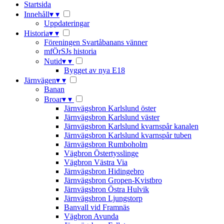
Startsida
Innehåll
▾
▾
Uppdateringar
Historia
▾
▾
Föreningen Svartåbanans vänner
mfÖrSJs historia
Nutid
▾
▾
Bygget av nya E18
Järnvägen
▾
▾
Banan
Broar
▾
▾
Järnvägsbron Karlslund öster
Järnvägsbron Karlslund väster
Järnvägsbron Karlslund kvarnspår kanalen
Järnvägsbron Karlslund kvarnspår tuben
Järnvägsbron Rumboholm
Vägbron Östertysslinge
Vägbron Västra Via
Järnvägsbron Hidingebro
Järnvägsbron Gropen-Kvistbro
Järnvägsbron Östra Hulvik
Järnvägsbron Ljungstorp
Banvall vid Framnäs
Vägbron Avunda