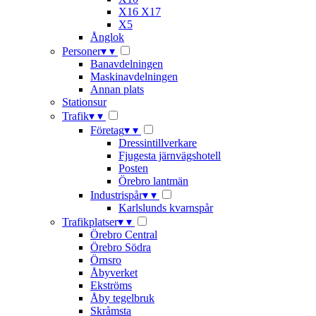
X16 X17
X5
Ånglok
Personer
▾
▾
Banavdelningen
Maskinavdelningen
Annan plats
Stationsur
Trafik
▾
▾
Företag
▾
▾
Dressintillverkare
Fjugesta järnvägshotell
Posten
Örebro lantmän
Industrispår
▾
▾
Karlslunds kvarnspår
Trafikplatser
▾
▾
Örebro Central
Örebro Södra
Örnsro
Åbyverket
Ekströms
Åby tegelbruk
Skråmsta