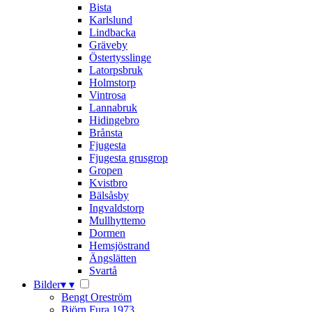
Bista
Karlslund
Lindbacka
Gräveby
Östertysslinge
Latorpsbruk
Holmstorp
Vintrosa
Lannabruk
Hidingebro
Brånsta
Fjugesta
Fjugesta grusgrop
Gropen
Kvistbro
Bälsåsby
Ingvaldstorp
Mullhyttemo
Dormen
Hemsjöstrand
Ängslätten
Svartå
Bilder
▾
▾
Bengt Oreström
Björn Fura 1973