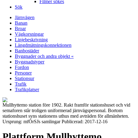
Filmer sökes
Sök
Järnvägen
Banan
Broar
Vägkorsningar
Linjebeskrivning
Längdmätningskonnektionen
Banbostäder
Byggnader och andra objekt «
Byggnadstyper
Fordon
Personer
Stationsur
Trafik
Trafikplatser
Mullhyttemo station före 1902. Rakt framför stationshuset och vid
semaforen står troligen uniformerad järnvägspersonal. Bortom
stationshuset syns stationens uthus med avträden för allmänheten.
Ursprung: mfÖrSJs samlingar Publicerad: 2017-12-16
Plattform Mullhyttemo