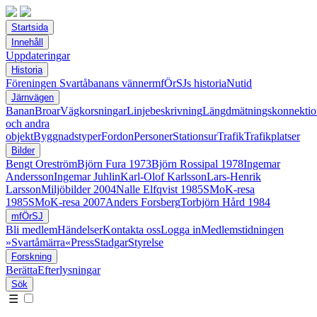
Startsida
Innehåll
Uppdateringar
Historia
Föreningen Svartåbanans vänner
mfÖrSJs historia
Nutid
Järnvägen
Banan
Broar
Vägkorsningar
Linjebeskrivning
Längdmätningskonnektio
och andra
objekt
Byggnadstyper
Fordon
Personer
Stationsur
Trafik
Trafikplatser
Bilder
Bengt Oreström
Björn Fura 1973
Björn Rossipal 1978
Ingemar
Andersson
Ingemar Juhlin
Karl-Olof Karlsson
Lars-Henrik
Larsson
Miljöbilder 2004
Nalle Elfqvist 1985
SMoK-resa
1985
SMoK-resa 2007
Anders Forsberg
Torbjörn Hård 1984
mfÖrSJ
Bli medlem
Händelser
Kontakta oss
Logga in
Medlemstidningen
»Svartåmärra«
Press
Stadgar
Styrelse
Forskning
Berätta
Efterlysningar
Sök
☰