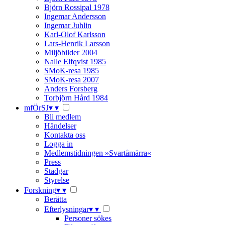
Björn Rossipal 1978
Ingemar Andersson
Ingemar Juhlin
Karl-Olof Karlsson
Lars-Henrik Larsson
Miljöbilder 2004
Nalle Elfqvist 1985
SMoK-resa 1985
SMoK-resa 2007
Anders Forsberg
Torbjörn Hård 1984
mfÖrSJ
▾
▾
Bli medlem
Händelser
Kontakta oss
Logga in
Medlemstidningen »Svartåmärra«
Press
Stadgar
Styrelse
Forskning
▾
▾
Berätta
Efterlysningar
▾
▾
Personer sökes