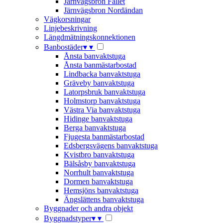
Järnvägsbron Fallet
Järnvägsbron Nordändan
Vägkorsningar
Linjebeskrivning
Längdmätningskonnektionen
Banbostäder
▾
▾
Ånsta banvaktstuga
Ånsta banmästarbostad
Lindbacka banvaktstuga
Gräveby banvaktstuga
Latorpsbruk banvaktstuga
Holmstorp banvaktstuga
Västra Via banvaktstuga
Hidinge banvaktstuga
Berga banvaktstuga
Fjugesta banmästarbostad
Edsbergsvägens banvaktstuga
Kvistbro banvaktstuga
Bälsåsby banvaktstuga
Norrhult banvaktstuga
Dormen banvaktstuga
Hemsjöns banvaktstuga
Ängslättens banvaktstuga
Byggnader och andra objekt
Byggnadstyper
▾
▾