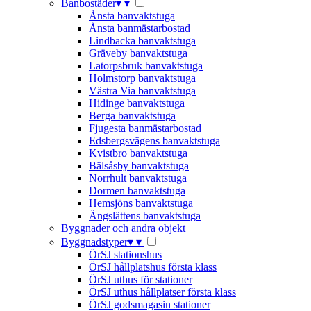
Banbostäder
▾
▾
Ånsta banvaktstuga
Ånsta banmästarbostad
Lindbacka banvaktstuga
Gräveby banvaktstuga
Latorpsbruk banvaktstuga
Holmstorp banvaktstuga
Västra Via banvaktstuga
Hidinge banvaktstuga
Berga banvaktstuga
Fjugesta banmästarbostad
Edsbergsvägens banvaktstuga
Kvistbro banvaktstuga
Bälsåsby banvaktstuga
Norrhult banvaktstuga
Dormen banvaktstuga
Hemsjöns banvaktstuga
Ängslättens banvaktstuga
Byggnader och andra objekt
Byggnadstyper
▾
▾
ÖrSJ stationshus
ÖrSJ hållplatshus första klass
ÖrSJ uthus för stationer
ÖrSJ uthus hållplatser första klass
ÖrSJ godsmagasin stationer