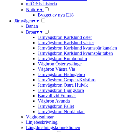
mfÖrSJs historia
Nutid
▾
▾
Bygget av nya E18
Järnvägen
▾
▾
Banan
Broar
▾
▾
Järnvägsbron Karlslund öster
Järnvägsbron Karlslund väster
Järnvägsbron Karlslund kvarnspår kanalen
Järnvägsbron Karlslund kvarnspår tuben
Järnvägsbron Rumboholm
Vägbron Östertysslinge
Vägbron Västra Via
Järnvägsbron Hidingebro
Järnvägsbron Gropen-Kvistbro
Järnvägsbron Östra Hulvik
Järnvägsbron Ljungstorp
Banvall vid Framnäs
Vägbron Avunda
Järnvägsbron Fallet
Järnvägsbron Nordändan
Vägkorsningar
Linjebeskrivning
Längdmätningskonnektionen