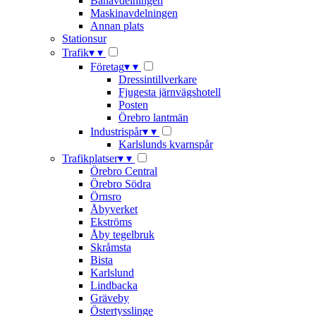
Banavdelningen
Maskinavdelningen
Annan plats
Stationsur
Trafik
▾
▾
Företag
▾
▾
Dressintillverkare
Fjugesta järnvägshotell
Posten
Örebro lantmän
Industrispår
▾
▾
Karlslunds kvarnspår
Trafikplatser
▾
▾
Örebro Central
Örebro Södra
Örnsro
Åbyverket
Ekströms
Åby tegelbruk
Skråmsta
Bista
Karlslund
Lindbacka
Gräveby
Östertysslinge