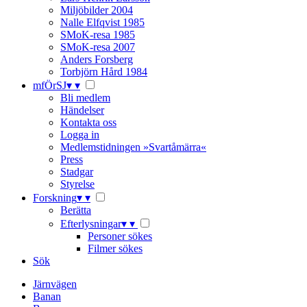
Miljöbilder 2004
Nalle Elfqvist 1985
SMoK-resa 1985
SMoK-resa 2007
Anders Forsberg
Torbjörn Hård 1984
mfÖrSJ
▾
▾
Bli medlem
Händelser
Kontakta oss
Logga in
Medlemstidningen »Svartåmärra«
Press
Stadgar
Styrelse
Forskning
▾
▾
Berätta
Efterlysningar
▾
▾
Personer sökes
Filmer sökes
Sök
Järnvägen
Banan