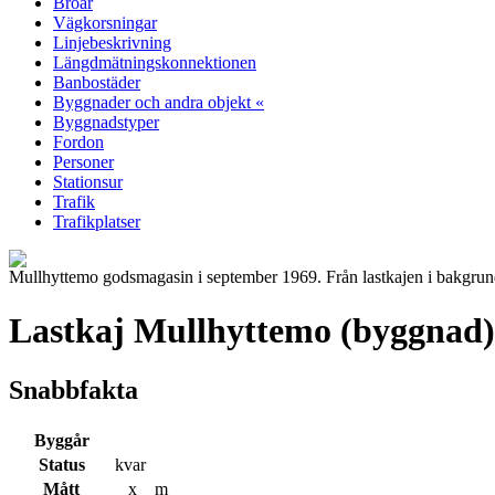
Broar
Vägkorsningar
Linjebeskrivning
Längdmätningskonnektionen
Banbostäder
Byggnader och andra objekt «
Byggnadstyper
Fordon
Personer
Stationsur
Trafik
Trafikplatser
Mullhyttemo godsmagasin i september 1969. Från lastkajen i bakgrunde
Lastkaj Mullhyttemo (byggnad)
Snabbfakta
Byggår
Status
kvar
Mått
_ x _ m