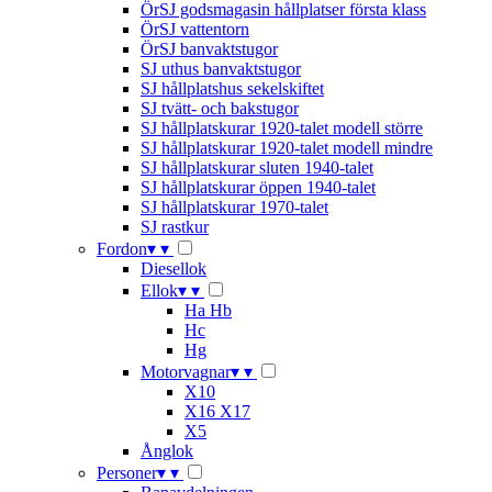
ÖrSJ godsmagasin hållplatser första klass
ÖrSJ vattentorn
ÖrSJ banvaktstugor
SJ uthus banvaktstugor
SJ hållplatshus sekelskiftet
SJ tvätt- och bakstugor
SJ hållplatskurar 1920-talet modell större
SJ hållplatskurar 1920-talet modell mindre
SJ hållplatskurar sluten 1940-talet
SJ hållplatskurar öppen 1940-talet
SJ hållplatskurar 1970-talet
SJ rastkur
Fordon
▾
▾
Diesellok
Ellok
▾
▾
Ha Hb
Hc
Hg
Motorvagnar
▾
▾
X10
X16 X17
X5
Ånglok
Personer
▾
▾