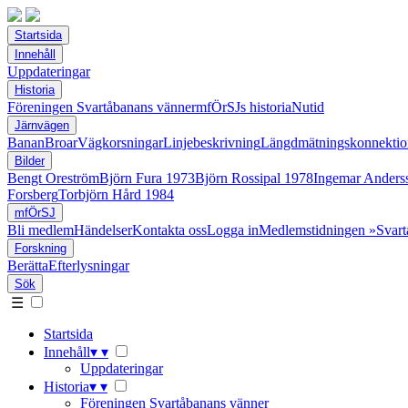
Startsida
Innehåll
Uppdateringar
Historia
Föreningen Svartåbanans vänner
mfÖrSJs historia
Nutid
Järnvägen
Banan
Broar
Vägkorsningar
Linjebeskrivning
Längdmätningskonnektio
Bilder
Bengt Oreström
Björn Fura 1973
Björn Rossipal 1978
Ingemar Anders
Forsberg
Torbjörn Hård 1984
mfÖrSJ
Bli medlem
Händelser
Kontakta oss
Logga in
Medlemstidningen »Svart
Forskning
Berätta
Efterlysningar
Sök
☰
Startsida
Innehåll
▾
▾
Uppdateringar
Historia
▾
▾
Föreningen Svartåbanans vänner