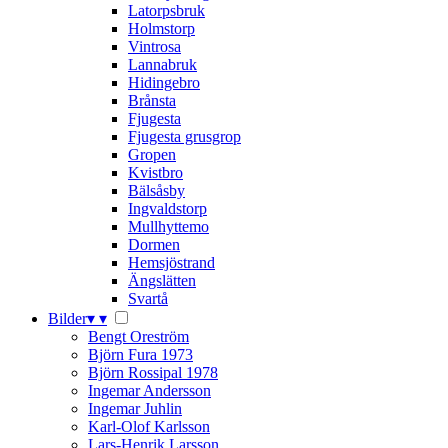
Latorpsbruk
Holmstorp
Vintrosa
Lannabruk
Hidingebro
Brånsta
Fjugesta
Fjugesta grusgrop
Gropen
Kvistbro
Bälsåsby
Ingvaldstorp
Mullhyttemo
Dormen
Hemsjöstrand
Ängslätten
Svartå
Bilder
▾
▾
Bengt Oreström
Björn Fura 1973
Björn Rossipal 1978
Ingemar Andersson
Ingemar Juhlin
Karl-Olof Karlsson
Lars-Henrik Larsson