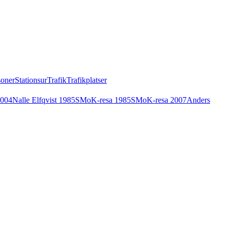
soner
Stationsur
Trafik
Trafikplatser
2004
Nalle Elfqvist 1985
SMoK-resa 1985
SMoK-resa 2007
Anders