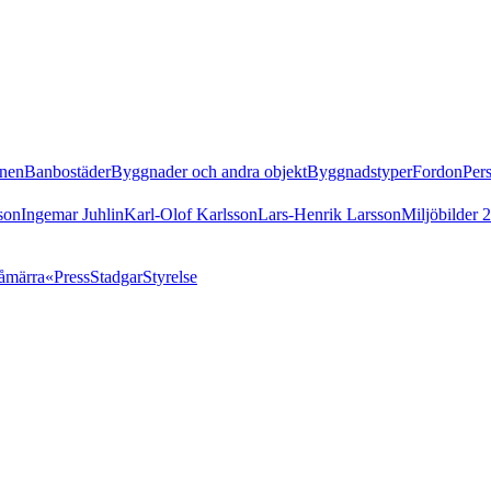
nen
Banbostäder
Byggnader och andra objekt
Byggnadstyper
Fordon
Per
son
Ingemar Juhlin
Karl-Olof Karlsson
Lars-Henrik Larsson
Miljöbilder 
åmärra«
Press
Stadgar
Styrelse