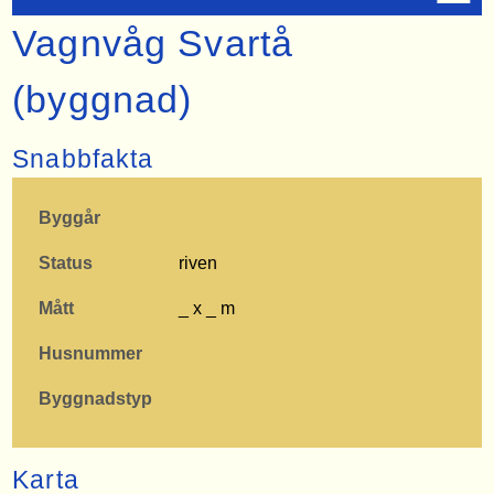
Vagnvåg Svartå
(byggnad)
Snabbfakta
Byggår
Status
riven
Mått
_ x _ m
Husnummer
Byggnadstyp
Karta