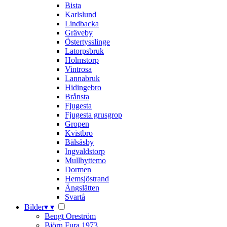
Bista
Karlslund
Lindbacka
Gräveby
Östertysslinge
Latorpsbruk
Holmstorp
Vintrosa
Lannabruk
Hidingebro
Brånsta
Fjugesta
Fjugesta grusgrop
Gropen
Kvistbro
Bälsåsby
Ingvaldstorp
Mullhyttemo
Dormen
Hemsjöstrand
Ängslätten
Svartå
Bilder
▾
▾
Bengt Oreström
Björn Fura 1973