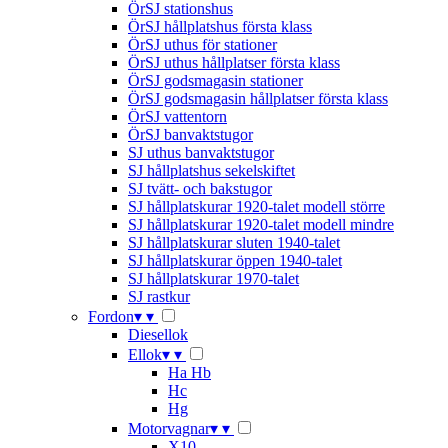
ÖrSJ stationshus
ÖrSJ hållplatshus första klass
ÖrSJ uthus för stationer
ÖrSJ uthus hållplatser första klass
ÖrSJ godsmagasin stationer
ÖrSJ godsmagasin hållplatser första klass
ÖrSJ vattentorn
ÖrSJ banvaktstugor
SJ uthus banvaktstugor
SJ hållplatshus sekelskiftet
SJ tvätt- och bakstugor
SJ hållplatskurar 1920-talet modell större
SJ hållplatskurar 1920-talet modell mindre
SJ hållplatskurar sluten 1940-talet
SJ hållplatskurar öppen 1940-talet
SJ hållplatskurar 1970-talet
SJ rastkur
Fordon
▾
▾
Diesellok
Ellok
▾
▾
Ha Hb
Hc
Hg
Motorvagnar
▾
▾
X10