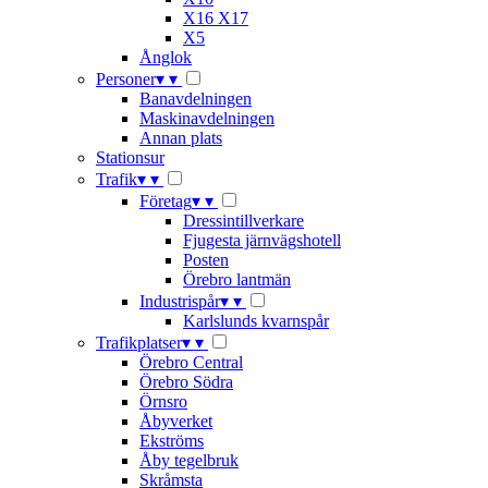
X16 X17
X5
Ånglok
Personer
▾
▾
Banavdelningen
Maskinavdelningen
Annan plats
Stationsur
Trafik
▾
▾
Företag
▾
▾
Dressintillverkare
Fjugesta järnvägshotell
Posten
Örebro lantmän
Industrispår
▾
▾
Karlslunds kvarnspår
Trafikplatser
▾
▾
Örebro Central
Örebro Södra
Örnsro
Åbyverket
Ekströms
Åby tegelbruk
Skråmsta