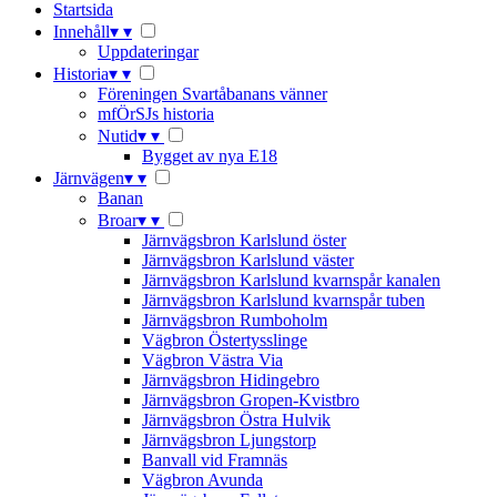
Startsida
Innehåll
▾
▾
Uppdateringar
Historia
▾
▾
Föreningen Svartåbanans vänner
mfÖrSJs historia
Nutid
▾
▾
Bygget av nya E18
Järnvägen
▾
▾
Banan
Broar
▾
▾
Järnvägsbron Karlslund öster
Järnvägsbron Karlslund väster
Järnvägsbron Karlslund kvarnspår kanalen
Järnvägsbron Karlslund kvarnspår tuben
Järnvägsbron Rumboholm
Vägbron Östertysslinge
Vägbron Västra Via
Järnvägsbron Hidingebro
Järnvägsbron Gropen-Kvistbro
Järnvägsbron Östra Hulvik
Järnvägsbron Ljungstorp
Banvall vid Framnäs
Vägbron Avunda