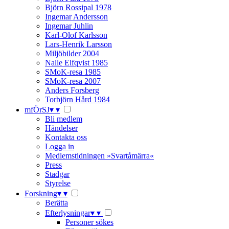
Björn Rossipal 1978
Ingemar Andersson
Ingemar Juhlin
Karl-Olof Karlsson
Lars-Henrik Larsson
Miljöbilder 2004
Nalle Elfqvist 1985
SMoK-resa 1985
SMoK-resa 2007
Anders Forsberg
Torbjörn Hård 1984
mfÖrSJ
▾
▾
Bli medlem
Händelser
Kontakta oss
Logga in
Medlemstidningen »Svartåmärra«
Press
Stadgar
Styrelse
Forskning
▾
▾
Berätta
Efterlysningar
▾
▾
Personer sökes