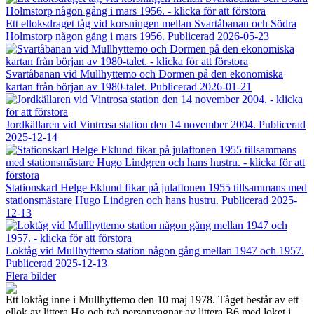
Ett elloksdraget tåg vid korsningen mellan Svartåbanan och Södra
Holmstorp någon gång i mars 1956.
Publicerad 2026-05-23
Svartåbanan vid Mullhyttemo och Dormen på den ekonomiska
kartan från början av 1980-talet.
Publicerad 2026-01-21
Jordkällaren vid Vintrosa station den 14 november 2004.
Publicerad
2025-12-14
Stationskarl Helge Eklund fikar på julaftonen 1955 tillsammans med
stationsmästare Hugo Lindgren och hans hustru.
Publicerad 2025-
12-13
Loktåg vid Mullhyttemo station någon gång mellan 1947 och 1957.
Publicerad 2025-12-13
Flera bilder
Ett loktåg inne i Mullhyttemo den 10 maj 1978. Tåget består av ett
ellok av littera Hg och två personvagnar av littera B6 med loket i