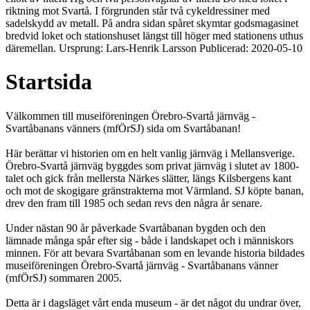
riktning mot Svartå. I förgrunden står två cykeldressiner med
sadelskydd av metall. På andra sidan spåret skymtar godsmagasinet
bredvid loket och stationshuset längst till höger med stationens uthus
däremellan. Ursprung: Lars-Henrik Larsson Publicerad: 2020-05-10
Startsida
Välkommen till museiföreningen Örebro-Svartå järnväg -
Svartåbanans vänners (mfÖrSJ) sida om Svartåbanan!
Här berättar vi historien om en helt vanlig järnväg i Mellansverige.
Örebro-Svartå järnväg byggdes som privat järnväg i slutet av 1800-
talet och gick från mellersta Närkes slätter, längs Kilsbergens kant
och mot de skogigare gränstrakterna mot Värmland. SJ köpte banan,
drev den fram till 1985 och sedan revs den några år senare.
Under nästan 90 år påverkade Svartåbanan bygden och den
lämnade många spår efter sig - både i landskapet och i människors
minnen. För att bevara Svartåbanan som en levande historia bildades
museiföreningen Örebro-Svartå järnväg - Svartåbanans vänner
(mfÖrSJ) sommaren 2005.
Detta är i dagsläget vårt enda museum - är det något du undrar över,