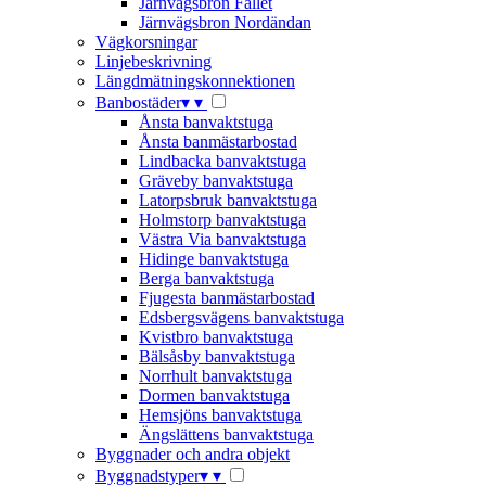
Järnvägsbron Fallet
Järnvägsbron Nordändan
Vägkorsningar
Linjebeskrivning
Längdmätningskonnektionen
Banbostäder
▾
▾
Ånsta banvaktstuga
Ånsta banmästarbostad
Lindbacka banvaktstuga
Gräveby banvaktstuga
Latorpsbruk banvaktstuga
Holmstorp banvaktstuga
Västra Via banvaktstuga
Hidinge banvaktstuga
Berga banvaktstuga
Fjugesta banmästarbostad
Edsbergsvägens banvaktstuga
Kvistbro banvaktstuga
Bälsåsby banvaktstuga
Norrhult banvaktstuga
Dormen banvaktstuga
Hemsjöns banvaktstuga
Ängslättens banvaktstuga
Byggnader och andra objekt
Byggnadstyper
▾
▾