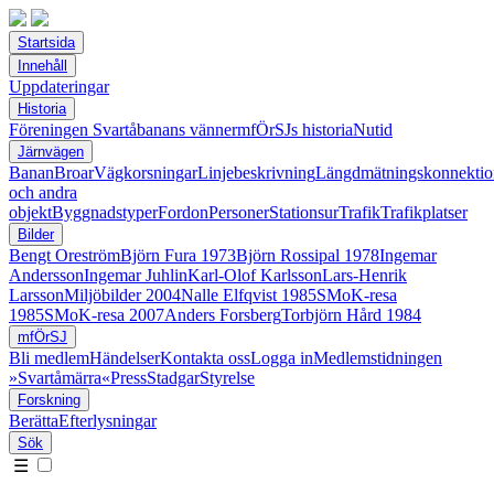
Startsida
Innehåll
Uppdateringar
Historia
Föreningen Svartåbanans vänner
mfÖrSJs historia
Nutid
Järnvägen
Banan
Broar
Vägkorsningar
Linjebeskrivning
Längdmätningskonnektio
och andra
objekt
Byggnadstyper
Fordon
Personer
Stationsur
Trafik
Trafikplatser
Bilder
Bengt Oreström
Björn Fura 1973
Björn Rossipal 1978
Ingemar
Andersson
Ingemar Juhlin
Karl-Olof Karlsson
Lars-Henrik
Larsson
Miljöbilder 2004
Nalle Elfqvist 1985
SMoK-resa
1985
SMoK-resa 2007
Anders Forsberg
Torbjörn Hård 1984
mfÖrSJ
Bli medlem
Händelser
Kontakta oss
Logga in
Medlemstidningen
»Svartåmärra«
Press
Stadgar
Styrelse
Forskning
Berätta
Efterlysningar
Sök
☰