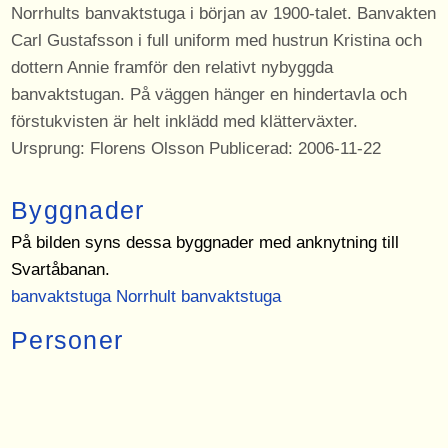
Norrhults banvaktstuga i början av 1900-talet. Banvakten
Carl Gustafsson i full uniform med hustrun Kristina och
dottern Annie framför den relativt nybyggda
banvaktstugan. På väggen hänger en hindertavla och
förstukvisten är helt inklädd med klätterväxter.
Ursprung: Florens Olsson Publicerad: 2006-11-22
Byggnader
På bilden syns dessa byggnader med anknytning till
Svartåbanan.
banvaktstuga Norrhult banvaktstuga
Personer
På bilden syns dessa personer med anknytning till
Svartåbanan.
Carl Gustafsson