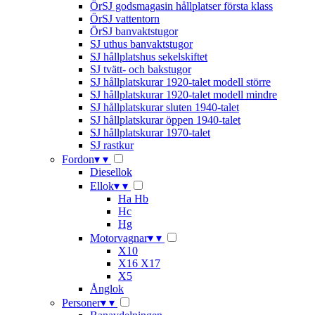
ÖrSJ godsmagasin hållplatser första klass
ÖrSJ vattentorn
ÖrSJ banvaktstugor
SJ uthus banvaktstugor
SJ hållplatshus sekelskiftet
SJ tvätt- och bakstugor
SJ hållplatskurar 1920-talet modell större
SJ hållplatskurar 1920-talet modell mindre
SJ hållplatskurar sluten 1940-talet
SJ hållplatskurar öppen 1940-talet
SJ hållplatskurar 1970-talet
SJ rastkur
Fordon
▾
▾
Diesellok
Ellok
▾
▾
Ha Hb
Hc
Hg
Motorvagnar
▾
▾
X10
X16 X17
X5
Ånglok
Personer
▾
▾