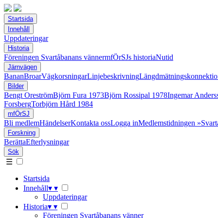
Startsida
Innehåll
Uppdateringar
Historia
Föreningen Svartåbanans vänner
mfÖrSJs historia
Nutid
Järnvägen
Banan
Broar
Vägkorsningar
Linjebeskrivning
Längdmätningskonnektio
Bilder
Bengt Oreström
Björn Fura 1973
Björn Rossipal 1978
Ingemar Anders
Forsberg
Torbjörn Hård 1984
mfÖrSJ
Bli medlem
Händelser
Kontakta oss
Logga in
Medlemstidningen »Svart
Forskning
Berätta
Efterlysningar
Sök
☰
Startsida
Innehåll
▾
▾
Uppdateringar
Historia
▾
▾
Föreningen Svartåbanans vänner