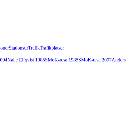
soner
Stationsur
Trafik
Trafikplatser
2004
Nalle Elfqvist 1985
SMoK-resa 1985
SMoK-resa 2007
Anders