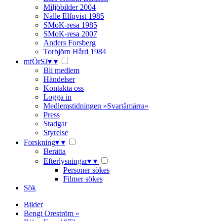
Miljöbilder 2004
Nalle Elfqvist 1985
SMoK-resa 1985
SMoK-resa 2007
Anders Forsberg
Torbjörn Hård 1984
mfÖrSJ
▾
▾
Bli medlem
Händelser
Kontakta oss
Logga in
Medlemstidningen »Svartåmärra«
Press
Stadgar
Styrelse
Forskning
▾
▾
Berätta
Efterlysningar
▾
▾
Personer sökes
Filmer sökes
Sök
Bilder
Bengt Oreström «