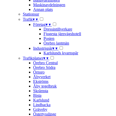
Banavdelningen
Maskinavdelningen
Annan plats
Stationsur
Trafik
▾
▾
Företag
▾
▾
Dressintillverkare
Fjugesta järnvägshotell
Posten
Örebro lantmän
Industrispår
▾
▾
Karlslunds kvarnspår
Trafikplatser
▾
▾
Örebro Central
Örebro Södra
Örnsro
Åbyverket
Ekströms
Åby tegelbruk
Skråmsta
Bista
Karlslund
Lindbacka
Gräveby
Östertysslinge