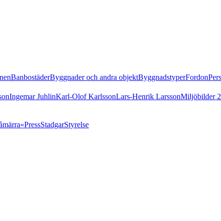
nen
Banbostäder
Byggnader och andra objekt
Byggnadstyper
Fordon
Per
son
Ingemar Juhlin
Karl-Olof Karlsson
Lars-Henrik Larsson
Miljöbilder 
åmärra«
Press
Stadgar
Styrelse