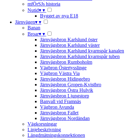
mfÖrSJs historia
Nutid
▾
▾
Bygget av nya E18
Järnvägen
▾
▾
Banan
Broar
▾
▾
Järnvägsbron Karlslund öster
Järnvägsbron Karlslund väster
Järnvägsbron Karlslund kvarnspår kanalen
Järnvägsbron Karlslund kvarnspår tuben
Järnvägsbron Rumboholm
Vägbron Östertysslinge
Vägbron Västra Via
Järnvägsbron Hidingebro
Järnvägsbron Gropen-Kvistbro
Järnvägsbron Östra Hulvik
Järnvägsbron Ljungstorp
Banvall vid Framnäs
Vägbron Avunda
Järnvägsbron Fallet
Järnvägsbron Nordändan
Vägkorsningar
Linjebeskrivning
Längdmätningskonnektionen