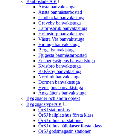
Banbostäder
▾
▾
Ånsta banvaktstuga
Ånsta banmästarbostad
Lindbacka banvaktstuga
Gräveby banvaktstuga
Latorpsbruk banvaktstuga
Holmstorp banvaktstuga
Västra Via banvaktstuga
Hidinge banvaktstuga
Berga banvaktstuga
Fjugesta banmästarbostad
Edsbergsvägens banvaktstuga
Kvistbro banvaktstuga
Bälsåsby banvaktstuga
Norrhult banvaktstuga
Dormen banvaktstuga
Hemsjöns banvaktstuga
Ängslättens banvaktstuga
Byggnader och andra objekt
Byggnadstyper
▾
▾
ÖrSJ stationshus
ÖrSJ hållplatshus första klass
ÖrSJ uthus för stationer
ÖrSJ uthus hållplatser första klass
ÖrSJ godsmagasin stationer