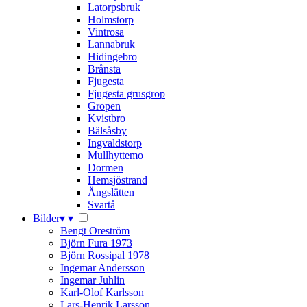
Latorpsbruk
Holmstorp
Vintrosa
Lannabruk
Hidingebro
Brånsta
Fjugesta
Fjugesta grusgrop
Gropen
Kvistbro
Bälsåsby
Ingvaldstorp
Mullhyttemo
Dormen
Hemsjöstrand
Ängslätten
Svartå
Bilder
▾
▾
Bengt Oreström
Björn Fura 1973
Björn Rossipal 1978
Ingemar Andersson
Ingemar Juhlin
Karl-Olof Karlsson
Lars-Henrik Larsson