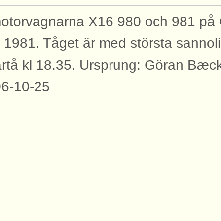
otorvagnarna X16 980 och 981 på 
 1981. Tåget är med största sannol
rtå kl 18.35. Ursprung: Göran Bæck
6-10-25
yggnader
bilden syns dessa byggnader med an
rtåbanan.
tionshus Örebro Central