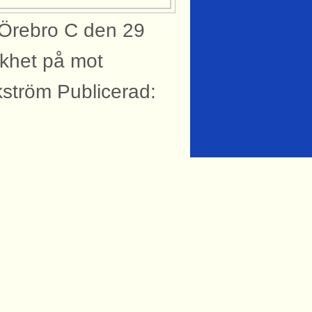
Örebro C den 29
ikhet på mot
ström Publicerad:
knytning till