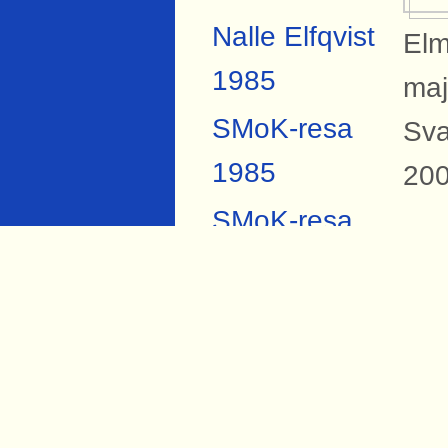
Nalle Elfqvist
Elm
1985
maj
SMoK-resa
Sva
1985
200
SMoK-resa
2007
B
Anders
På 
Forsberg
Sva
Torbjörn Hård
sta
1984