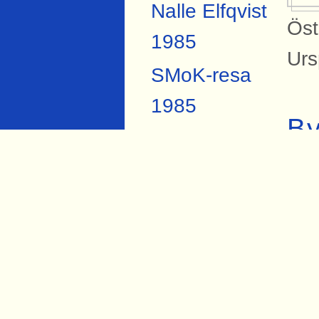
Nalle Elfqvist
Öst
1985
Urs
SMoK-resa
1985
B
SMoK-resa
På 
2007
Sva
Anders
hål
Forsberg
Torbjörn Hård
Si
1984
Bil