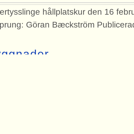
ertysslinge hållplatskur den 16 febr
prung: Göran Bæckström Publicera
yggnader
bilden syns dessa byggnader med an
rtåbanan.
lplatsbyggnad Östertysslinge
dor
den finns med på dessa sidor.