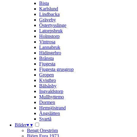
Bista
Karlslund
Lindbacka
Gräveby
Östertysslinge
Latorpsbruk
Holmstorp
Vintrosa
Lannabruk
Hidingebro
Brånsta
Fjugesta
Fjugesta grusgrop
Gropen
Kvistbro
Bälsåsby
Ingvaldstorp
Mullhyttemo
Dormen
Hemsjöstrand
Ängslätten
Svartå
Bilder
▾
▾
Bengt Oreström
Björn Fura 1973