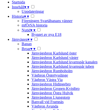
Startsida
Innehåll
▾
▾
Uppdateringar
Historia
▾
▾
Föreningen Svartåbanans vänner
mfÖrSJs historia
Nutid
▾
▾
Bygget av nya E18
Järnvägen
▾
▾
Banan
Broar
▾
▾
Järnvägsbron Karlslund öster
Järnvägsbron Karlslund väster
Järnvägsbron Karlslund kvarnspår kanalen
Järnvägsbron Karlslund kvarnspår tuben
Järnvägsbron Rumboholm
Vägbron Östertysslinge
Vägbron Västra Via
Järnvägsbron Hidingebro
Järnvägsbron Gropen-Kvistbro
Järnvägsbron Östra Hulvik
Järnvägsbron Ljungstorp
Banvall vid Framnäs
Vägbron Avunda