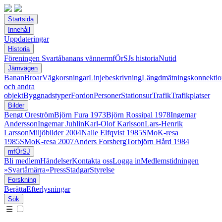
Startsida
Innehåll
Uppdateringar
Historia
Föreningen Svartåbanans vänner
mfÖrSJs historia
Nutid
Järnvägen
Banan
Broar
Vägkorsningar
Linjebeskrivning
Längdmätningskonnektio
och andra
objekt
Byggnadstyper
Fordon
Personer
Stationsur
Trafik
Trafikplatser
Bilder
Bengt Oreström
Björn Fura 1973
Björn Rossipal 1978
Ingemar
Andersson
Ingemar Juhlin
Karl-Olof Karlsson
Lars-Henrik
Larsson
Miljöbilder 2004
Nalle Elfqvist 1985
SMoK-resa
1985
SMoK-resa 2007
Anders Forsberg
Torbjörn Hård 1984
mfÖrSJ
Bli medlem
Händelser
Kontakta oss
Logga in
Medlemstidningen
»Svartåmärra«
Press
Stadgar
Styrelse
Forskning
Berätta
Efterlysningar
Sök
☰