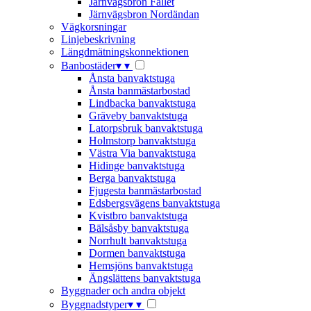
Järnvägsbron Fallet
Järnvägsbron Nordändan
Vägkorsningar
Linjebeskrivning
Längdmätningskonnektionen
Banbostäder
▾
▾
Ånsta banvaktstuga
Ånsta banmästarbostad
Lindbacka banvaktstuga
Gräveby banvaktstuga
Latorpsbruk banvaktstuga
Holmstorp banvaktstuga
Västra Via banvaktstuga
Hidinge banvaktstuga
Berga banvaktstuga
Fjugesta banmästarbostad
Edsbergsvägens banvaktstuga
Kvistbro banvaktstuga
Bälsåsby banvaktstuga
Norrhult banvaktstuga
Dormen banvaktstuga
Hemsjöns banvaktstuga
Ängslättens banvaktstuga
Byggnader och andra objekt
Byggnadstyper
▾
▾