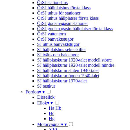
ÖrSJ stationshus
ÖrSJ hållplatshus första klass
ÖrSJ uthus för stationer
ÖrSJ uthus hållplatser första klass
ÖrSJ godsmagasin stationer
ÖrSJ godsmagasin hållplatser första klass
ÖrSJ vattentorn
ÖrSJ banvaktstugor
SJ uthus banvaktstugor
SJ hållplatshus sekelskiftet
SJ tvätt- och bakstugor
SJ hållplatskurar 1920-talet modell större
SJ hållplatskurar 1920-talet modell mindre
SJ hållplatskurar sluten 1940-talet
SJ hållplatskurar öppen 1940-talet
SJ hållplatskurar 1970-talet
SJ rastkur
Fordon
▾
▾
Diesellok
Ellok
▾
▾
Ha Hb
Hc
Hg
Motorvagnar
▾
▾
X10