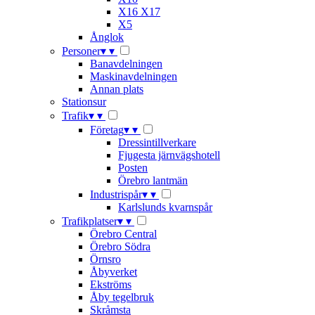
X16 X17
X5
Ånglok
Personer
▾
▾
Banavdelningen
Maskinavdelningen
Annan plats
Stationsur
Trafik
▾
▾
Företag
▾
▾
Dressintillverkare
Fjugesta järnvägshotell
Posten
Örebro lantmän
Industrispår
▾
▾
Karlslunds kvarnspår
Trafikplatser
▾
▾
Örebro Central
Örebro Södra
Örnsro
Åbyverket
Ekströms
Åby tegelbruk
Skråmsta