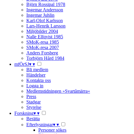
Björn Rossipal 1978
Ingemar Andersson
Ingemar Juhlin
Karl-Olof Karlsson
Lars-Henrik Larsson
Miljöbilder 2004
Nalle Elfqvist 1985
SMoK-resa 1985
SMoK-resa 2007
Anders Forsberg
Torbjörn Hård 1984
mfÖrSJ
▾
▾
Bli medlem
Händelser
Kontakta oss
Logga in
Medlemstidningen »Svartåmärra«
Press
Stadgar
Styrelse
Forskning
▾
▾
Berätta
Efterlysningar
▾
▾
Personer sökes