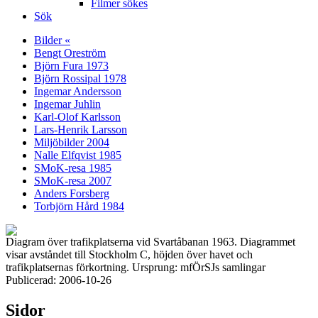
Filmer sökes
Sök
Bilder «
Bengt Oreström
Björn Fura 1973
Björn Rossipal 1978
Ingemar Andersson
Ingemar Juhlin
Karl-Olof Karlsson
Lars-Henrik Larsson
Miljöbilder 2004
Nalle Elfqvist 1985
SMoK-resa 1985
SMoK-resa 2007
Anders Forsberg
Torbjörn Hård 1984
Diagram över trafikplatserna vid Svartåbanan 1963. Diagrammet
visar avståndet till Stockholm C, höjden över havet och
trafikplatsernas förkortning. Ursprung: mfÖrSJs samlingar
Publicerad: 2006-10-26
Sidor