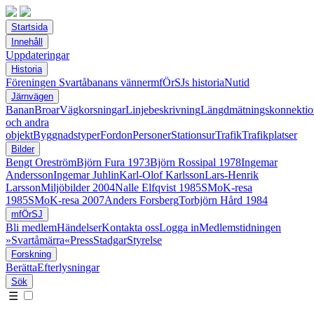
Startsida
Innehåll
Uppdateringar
Historia
Föreningen Svartåbanans vänner
mfÖrSJs historia
Nutid
Järnvägen
Banan
Broar
Vägkorsningar
Linjebeskrivning
Längdmätningskonnektio
och andra
objekt
Byggnadstyper
Fordon
Personer
Stationsur
Trafik
Trafikplatser
Bilder
Bengt Oreström
Björn Fura 1973
Björn Rossipal 1978
Ingemar
Andersson
Ingemar Juhlin
Karl-Olof Karlsson
Lars-Henrik
Larsson
Miljöbilder 2004
Nalle Elfqvist 1985
SMoK-resa
1985
SMoK-resa 2007
Anders Forsberg
Torbjörn Hård 1984
mfÖrSJ
Bli medlem
Händelser
Kontakta oss
Logga in
Medlemstidningen
»Svartåmärra«
Press
Stadgar
Styrelse
Forskning
Berätta
Efterlysningar
Sök
☰