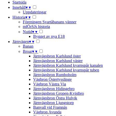
Startsida
Innehåll
▾
▾
Uppdateringar
Historia
▾
▾
Föreningen Svartåbanans vänner
mfÖrSJs historia
Nutid
▾
▾
Bygget av nya E18
Järnvägen
▾
▾
Banan
Broar
▾
▾
Järnvägsbron Karlslund öster
Järnvägsbron Karlslund väster
Järnvägsbron Karlslund kvarnspår kanalen
Järnvägsbron Karlslund kvarnspår tuben
Järnvägsbron Rumboholm
Vägbron Östertysslinge
Vägbron Västra Via
Järnvägsbron Hidingebro
Järnvägsbron Gropen-Kvistbro
Järnvägsbron Östra Hulvik
Järnvägsbron Ljungstorp
Banvall vid Framnäs
Vägbron Avunda