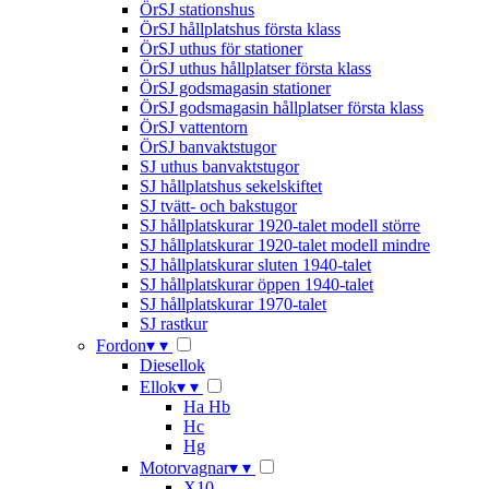
ÖrSJ stationshus
ÖrSJ hållplatshus första klass
ÖrSJ uthus för stationer
ÖrSJ uthus hållplatser första klass
ÖrSJ godsmagasin stationer
ÖrSJ godsmagasin hållplatser första klass
ÖrSJ vattentorn
ÖrSJ banvaktstugor
SJ uthus banvaktstugor
SJ hållplatshus sekelskiftet
SJ tvätt- och bakstugor
SJ hållplatskurar 1920-talet modell större
SJ hållplatskurar 1920-talet modell mindre
SJ hållplatskurar sluten 1940-talet
SJ hållplatskurar öppen 1940-talet
SJ hållplatskurar 1970-talet
SJ rastkur
Fordon
▾
▾
Diesellok
Ellok
▾
▾
Ha Hb
Hc
Hg
Motorvagnar
▾
▾
X10