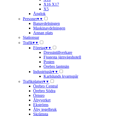
X16 X17
X5
Ånglok
Personer
▾
▾
Banavdelningen
Maskinavdelningen
Annan plats
Stationsur
Trafik
▾
▾
Företag
▾
▾
Dressintillverkare
Fjugesta järnvägshotell
Posten
Örebro lantmän
Industrispår
▾
▾
Karlslunds kvarnspår
Trafikplatser
▾
▾
Örebro Central
Örebro Södra
Örnsro
Åbyverket
Ekströms
Åby tegelbruk
Skråmsta