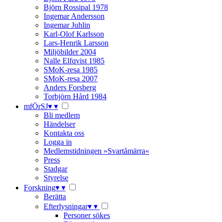
Björn Rossipal 1978
Ingemar Andersson
Ingemar Juhlin
Karl-Olof Karlsson
Lars-Henrik Larsson
Miljöbilder 2004
Nalle Elfqvist 1985
SMoK-resa 1985
SMoK-resa 2007
Anders Forsberg
Torbjörn Hård 1984
mfÖrSJ
▾
▾
Bli medlem
Händelser
Kontakta oss
Logga in
Medlemstidningen »Svartåmärra«
Press
Stadgar
Styrelse
Forskning
▾
▾
Berätta
Efterlysningar
▾
▾
Personer sökes