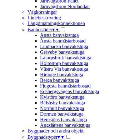
Järnvägsbron Fallet
Järnvägsbron Nordändan
Vägkorsningar
Linjebeskrivning
Längdmätningskonnektionen
Banbostäder
▾
▾
Ånsta banvaktstuga
Ånsta banmästarbostad
Lindbacka banvaktstuga
Gräveby banvaktstuga
Latorpsbruk banvaktstuga
Holmstorp banvaktstuga
Västra Via banvaktstuga
Hidinge banvaktstuga
Berga banvaktstuga
Fjugesta banmästarbostad
Edsbergsvägens banvaktstuga
Kvistbro banvaktstuga
Bälsåsby banvaktstuga
Norrhult banvaktstuga
Dormen banvaktstuga
Hemsjöns banvaktstuga
Ängslättens banvaktstuga
Byggnader och andra objekt
Byggnadstyper
▾
▾