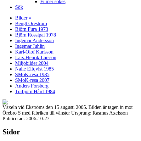
Filmer sökes
Sök
Bilder «
Bengt Oreström
Björn Fura 1973
Björn Rossipal 1978
Ingemar Andersson
Ingemar Juhlin
Karl-Olof Karlsson
Lars-Henrik Larsson
Miljöbilder 2004
Nalle Elfqvist 1985
SMoK-resa 1985
SMoK-resa 2007
Anders Forsberg
Torbjörn Hård 1984
Växeln vid Ekströms den 15 augusti 2005. Bilden är tagen in mot
Örebro S med fabriken till vänster Ursprung: Rasmus Axelsson
Publicerad: 2006-10-27
Sidor