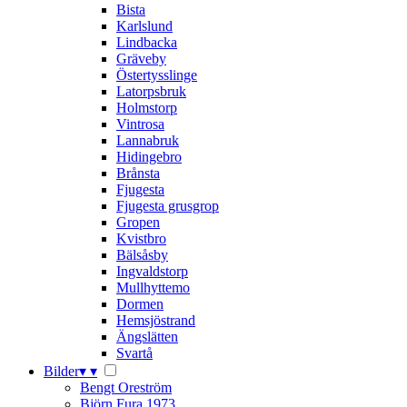
Bista
Karlslund
Lindbacka
Gräveby
Östertysslinge
Latorpsbruk
Holmstorp
Vintrosa
Lannabruk
Hidingebro
Brånsta
Fjugesta
Fjugesta grusgrop
Gropen
Kvistbro
Bälsåsby
Ingvaldstorp
Mullhyttemo
Dormen
Hemsjöstrand
Ängslätten
Svartå
Bilder
▾
▾
Bengt Oreström
Björn Fura 1973