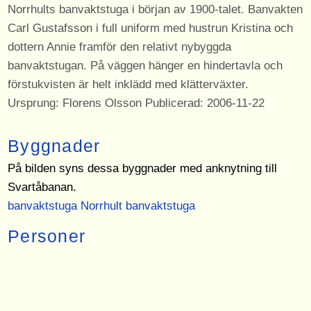
Norrhults banvaktstuga i början av 1900-talet. Banvakten
Carl Gustafsson i full uniform med hustrun Kristina och
dottern Annie framför den relativt nybyggda
banvaktstugan. På väggen hänger en hindertavla och
förstukvisten är helt inklädd med klätterväxter.
Ursprung: Florens Olsson Publicerad: 2006-11-22
Byggnader
På bilden syns dessa byggnader med anknytning till
Svartåbanan.
banvaktstuga Norrhult banvaktstuga
Personer
På bilden syns dessa personer med anknytning till
Svartåbanan.
Carl Gustafsson