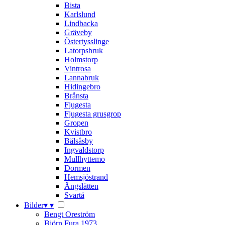
Bista
Karlslund
Lindbacka
Gräveby
Östertysslinge
Latorpsbruk
Holmstorp
Vintrosa
Lannabruk
Hidingebro
Brånsta
Fjugesta
Fjugesta grusgrop
Gropen
Kvistbro
Bälsåsby
Ingvaldstorp
Mullhyttemo
Dormen
Hemsjöstrand
Ängslätten
Svartå
Bilder
▾
▾
Bengt Oreström
Björn Fura 1973