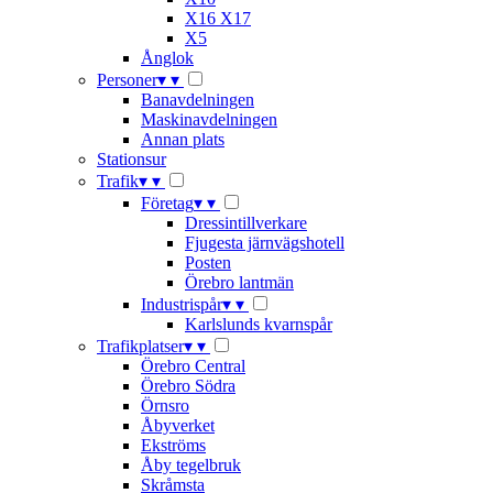
X16 X17
X5
Ånglok
Personer
▾
▾
Banavdelningen
Maskinavdelningen
Annan plats
Stationsur
Trafik
▾
▾
Företag
▾
▾
Dressintillverkare
Fjugesta järnvägshotell
Posten
Örebro lantmän
Industrispår
▾
▾
Karlslunds kvarnspår
Trafikplatser
▾
▾
Örebro Central
Örebro Södra
Örnsro
Åbyverket
Ekströms
Åby tegelbruk
Skråmsta