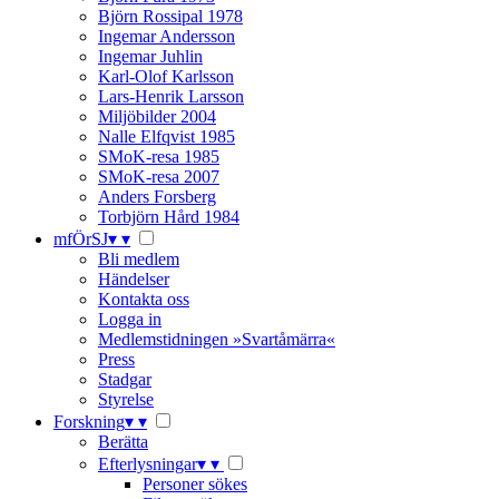
Björn Rossipal 1978
Ingemar Andersson
Ingemar Juhlin
Karl-Olof Karlsson
Lars-Henrik Larsson
Miljöbilder 2004
Nalle Elfqvist 1985
SMoK-resa 1985
SMoK-resa 2007
Anders Forsberg
Torbjörn Hård 1984
mfÖrSJ
▾
▾
Bli medlem
Händelser
Kontakta oss
Logga in
Medlemstidningen »Svartåmärra«
Press
Stadgar
Styrelse
Forskning
▾
▾
Berätta
Efterlysningar
▾
▾
Personer sökes