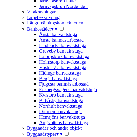
Järnvägsbron Fallet
Järnvägsbron Nordändan
Vägkorsningar
Linjebeskrivning
Längdmätningskonnektionen
Banbostäder
▾
▾
Ånsta banvaktstuga
Ånsta banmästarbostad
Lindbacka banvaktstuga
Gräveby banvaktstuga
Latorpsbruk banvaktstuga
Holmstorp banvaktstuga
Västra Via banvaktstuga
Hidinge banvaktstuga
Berga banvaktstuga
Fjugesta banmästarbostad
Edsbergsvägens banvaktstuga
Kvistbro banvaktstuga
Bälsåsby banvaktstuga
Norrhult banvaktstuga
Dormen banvaktstuga
Hemsjöns banvaktstuga
Ängslättens banvaktstuga
Byggnader och andra objekt
Byggnadstyper
▾
▾