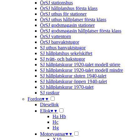
ÖrSJ stationshus
ÖrSJ hållplatshus första klass
ÖrSJ uthus för stationer
ÖrSJ uthus hållplatser första klass
ÖrSJ godsmagasin stationer
ÖrSJ godsmagasin hållplatser första klass
ÖrSJ vattentorn
ÖrSJ banvaktstugor
SJ uthus banvaktstugor
SJ hållplatshus sekelskiftet
SJ tvätt- och bakstugor
SJ hållplatskurar 1920-talet modell större
SJ hållplatskurar 1920-talet modell mindre
SJ hållplatskurar sluten 1940-talet
SJ hållplatskurar öppen 1940-talet
SJ hållplatskurar 1970-talet
SJ rastkur
Fordon
▾
▾
Diesellok
Ellok
▾
▾
Ha Hb
Hc
Hg
Motorvagnar
▾
▾
X10