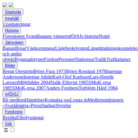
Startsida
Innehåll
Uppdateringar
Historia
Föreningen Svartåbanans vänner
mfÖrSJs historia
Nutid
Järnvägen
Banan
Broar
Vägkorsningar
Linjebeskrivning
Längdmätningskonnektio
och andra
objekt
Byggnadstyper
Fordon
Personer
Stationsur
Trafik
Trafikplatser
Bilder
Bengt Oreström
Björn Fura 1973
Björn Rossipal 1978
Ingemar
Andersson
Ingemar Juhlin
Karl-Olof Karlsson
Lars-Henrik
Larsson
Miljöbilder 2004
Nalle Elfqvist 1985
SMoK-resa
1985
SMoK-resa 2007
Anders Forsberg
Torbjörn Hård 1984
mfÖrSJ
Bli medlem
Händelser
Kontakta oss
Logga in
Medlemstidningen
»Svartåmärra«
Press
Stadgar
Styrelse
Forskning
Berätta
Efterlysningar
Sök
☰