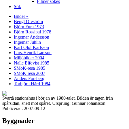
Filmer sökes
Sök
Bilder «
Bengt Oreström
Björn Fura 1973
Björn Rossipal 1978
Ingemar Andersson
Ingemar Juhlin
Karl-Olof Karlsson
Lars-Henrik Larsson
Miljöbilder 2004
Nalle Elfqvist 1985
SMoK-resa 1985
SMoK-resa 2007
Anders Forsberg
Torbjörn Hård 1984
Svartå stationshus i början av 1980-talet. Bilden är tagen från
spårsidan, snett mot spåret. Ursprung: Gunnar Johansson
Publicerad: 2007-09-12
Byggnader