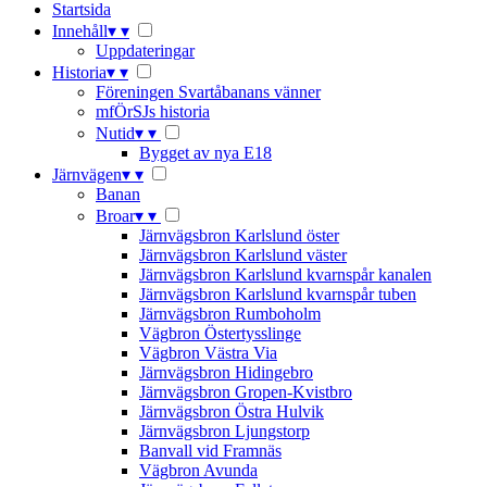
Startsida
Innehåll
▾
▾
Uppdateringar
Historia
▾
▾
Föreningen Svartåbanans vänner
mfÖrSJs historia
Nutid
▾
▾
Bygget av nya E18
Järnvägen
▾
▾
Banan
Broar
▾
▾
Järnvägsbron Karlslund öster
Järnvägsbron Karlslund väster
Järnvägsbron Karlslund kvarnspår kanalen
Järnvägsbron Karlslund kvarnspår tuben
Järnvägsbron Rumboholm
Vägbron Östertysslinge
Vägbron Västra Via
Järnvägsbron Hidingebro
Järnvägsbron Gropen-Kvistbro
Järnvägsbron Östra Hulvik
Järnvägsbron Ljungstorp
Banvall vid Framnäs
Vägbron Avunda