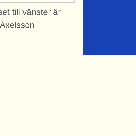
 till vänster är
 Axelsson
knytning till