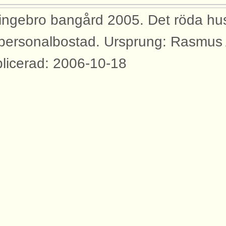
ingebro bangård 2005. Det röda huset
personalbostad. Ursprung: Rasmus
licerad: 2006-10-18
yggnader
bilden syns dessa byggnader med an
rtåbanan.
tadshus Hidingebro
dor