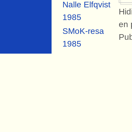
Nalle Elfqvist
Hid
1985
en 
SMoK-resa
Pub
1985
SMoK-resa
B
2007
På 
Anders
Sva
Forsberg
bos
Torbjörn Hård
1984
Si