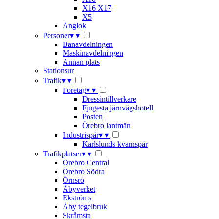
X16 X17
X5
Ånglok
Personer
▾
▾
Banavdelningen
Maskinavdelningen
Annan plats
Stationsur
Trafik
▾
▾
Företag
▾
▾
Dressintillverkare
Fjugesta järnvägshotell
Posten
Örebro lantmän
Industrispår
▾
▾
Karlslunds kvarnspår
Trafikplatser
▾
▾
Örebro Central
Örebro Södra
Örnsro
Åbyverket
Ekströms
Åby tegelbruk
Skråmsta