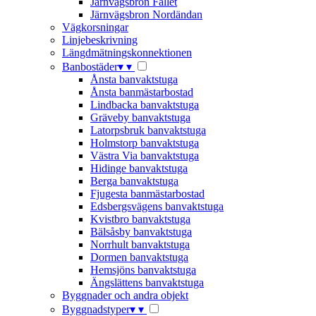
Järnvägsbron Fallet
Järnvägsbron Nordändan
Vägkorsningar
Linjebeskrivning
Längdmätningskonnektionen
Banbostäder
▾
▾
Ånsta banvaktstuga
Ånsta banmästarbostad
Lindbacka banvaktstuga
Gräveby banvaktstuga
Latorpsbruk banvaktstuga
Holmstorp banvaktstuga
Västra Via banvaktstuga
Hidinge banvaktstuga
Berga banvaktstuga
Fjugesta banmästarbostad
Edsbergsvägens banvaktstuga
Kvistbro banvaktstuga
Bälsåsby banvaktstuga
Norrhult banvaktstuga
Dormen banvaktstuga
Hemsjöns banvaktstuga
Ängslättens banvaktstuga
Byggnader och andra objekt
Byggnadstyper
▾
▾