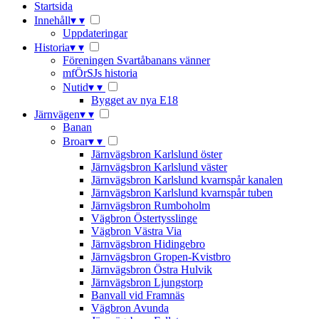
Startsida
Innehåll
▾
▾
Uppdateringar
Historia
▾
▾
Föreningen Svartåbanans vänner
mfÖrSJs historia
Nutid
▾
▾
Bygget av nya E18
Järnvägen
▾
▾
Banan
Broar
▾
▾
Järnvägsbron Karlslund öster
Järnvägsbron Karlslund väster
Järnvägsbron Karlslund kvarnspår kanalen
Järnvägsbron Karlslund kvarnspår tuben
Järnvägsbron Rumboholm
Vägbron Östertysslinge
Vägbron Västra Via
Järnvägsbron Hidingebro
Järnvägsbron Gropen-Kvistbro
Järnvägsbron Östra Hulvik
Järnvägsbron Ljungstorp
Banvall vid Framnäs
Vägbron Avunda