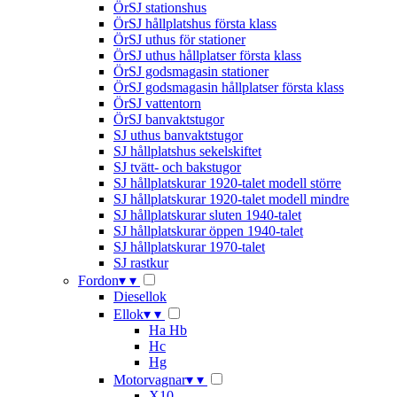
ÖrSJ stationshus
ÖrSJ hållplatshus första klass
ÖrSJ uthus för stationer
ÖrSJ uthus hållplatser första klass
ÖrSJ godsmagasin stationer
ÖrSJ godsmagasin hållplatser första klass
ÖrSJ vattentorn
ÖrSJ banvaktstugor
SJ uthus banvaktstugor
SJ hållplatshus sekelskiftet
SJ tvätt- och bakstugor
SJ hållplatskurar 1920-talet modell större
SJ hållplatskurar 1920-talet modell mindre
SJ hållplatskurar sluten 1940-talet
SJ hållplatskurar öppen 1940-talet
SJ hållplatskurar 1970-talet
SJ rastkur
Fordon
▾
▾
Diesellok
Ellok
▾
▾
Ha Hb
Hc
Hg
Motorvagnar
▾
▾
X10