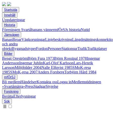
Startsida
Innehåll
Uppdateringar
Historia
Föreningen Svartåbanans vänner
mfÖrSJs historia
Nutid
Järnvägen
Banan
Broar
Vägkorsningar
Linjebeskrivning
Längdmätningskonnektio
och andra
objekt
Byggnadstyper
Fordon
Personer
Stationsur
Trafik
Trafikplatser
Bilder
Bengt Oreström
Björn Fura 1973
Björn Rossipal 1978
Ingemar
Andersson
Ingemar Juhlin
Karl-Olof Karlsson
Lars-Henrik
Larsson
Miljöbilder 2004
Nalle Elfqvist 1985
SMoK-resa
1985
SMoK-resa 2007
Anders Forsberg
Torbjörn Hård 1984
mfÖrSJ
Bli medlem
Händelser
Kontakta oss
Logga in
Medlemstidningen
»Svartåmärra«
Press
Stadgar
Styrelse
Forskning
Berätta
Efterlysningar
Sök
☰