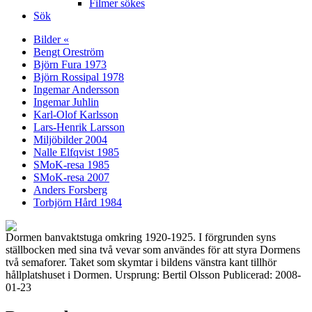
Filmer sökes
Sök
Bilder «
Bengt Oreström
Björn Fura 1973
Björn Rossipal 1978
Ingemar Andersson
Ingemar Juhlin
Karl-Olof Karlsson
Lars-Henrik Larsson
Miljöbilder 2004
Nalle Elfqvist 1985
SMoK-resa 1985
SMoK-resa 2007
Anders Forsberg
Torbjörn Hård 1984
Dormen banvaktstuga omkring 1920-1925. I förgrunden syns
ställbocken med sina två vevar som användes för att styra Dormens
två semaforer. Taket som skymtar i bildens vänstra kant tillhör
hållplatshuset i Dormen. Ursprung: Bertil Olsson Publicerad: 2008-
01-23