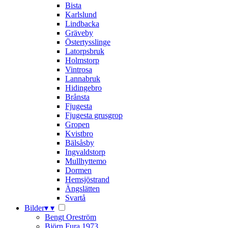
Bista
Karlslund
Lindbacka
Gräveby
Östertysslinge
Latorpsbruk
Holmstorp
Vintrosa
Lannabruk
Hidingebro
Brånsta
Fjugesta
Fjugesta grusgrop
Gropen
Kvistbro
Bälsåsby
Ingvaldstorp
Mullhyttemo
Dormen
Hemsjöstrand
Ängslätten
Svartå
Bilder
▾
▾
Bengt Oreström
Björn Fura 1973