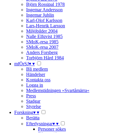
Björn Rossipal 1978
Ingemar Andersson
Ingemar Juhlin
Karl-Olof Karlsson
Lars-Henrik Larsson
Miljöbilder 2004
Nalle Elfqvist 1985
SMoK-resa 1985
SMoK-resa 2007
Anders Forsberg
Torbjörn Hård 1984
mfÖrSJ
▾
▾
Bli medlem
Händelser
Kontakta oss
Logga in
Medlemstidningen »Svartåmärra«
Press
Stadgar
Styrelse
Forskning
▾
▾
Berätta
Efterlysningar
▾
▾
Personer sökes