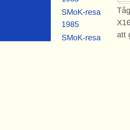
Tåg
SMoK-resa
X16
1985
att
SMoK-resa
Pub
2007
Anders
Si
Forsberg
Torbjörn Hård
Bil
1984
Ing
X16
Öre