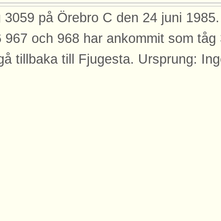
 3059 på Örebro C den 24 juni 1985
 967 och 968 har ankommit som tåg 
 gå tillbaka till Fjugesta. Ursprung: I
licerad: 2008-03-12
dor
den finns med på dessa sidor.
emar Juhlin
 X17
bro Central