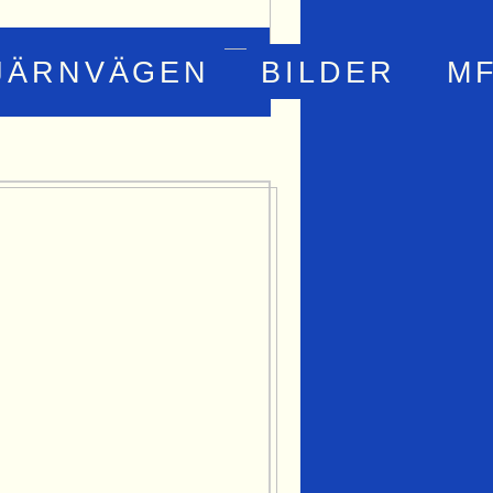
JÄRNVÄGEN
BILDER
M