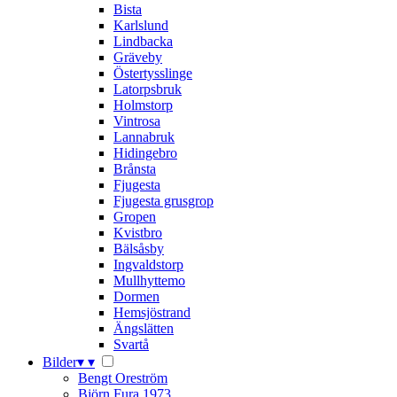
Bista
Karlslund
Lindbacka
Gräveby
Östertysslinge
Latorpsbruk
Holmstorp
Vintrosa
Lannabruk
Hidingebro
Brånsta
Fjugesta
Fjugesta grusgrop
Gropen
Kvistbro
Bälsåsby
Ingvaldstorp
Mullhyttemo
Dormen
Hemsjöstrand
Ängslätten
Svartå
Bilder
▾
▾
Bengt Oreström
Björn Fura 1973