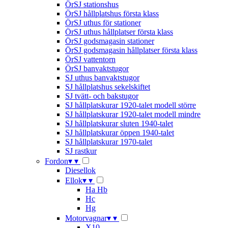
ÖrSJ stationshus
ÖrSJ hållplatshus första klass
ÖrSJ uthus för stationer
ÖrSJ uthus hållplatser första klass
ÖrSJ godsmagasin stationer
ÖrSJ godsmagasin hållplatser första klass
ÖrSJ vattentorn
ÖrSJ banvaktstugor
SJ uthus banvaktstugor
SJ hållplatshus sekelskiftet
SJ tvätt- och bakstugor
SJ hållplatskurar 1920-talet modell större
SJ hållplatskurar 1920-talet modell mindre
SJ hållplatskurar sluten 1940-talet
SJ hållplatskurar öppen 1940-talet
SJ hållplatskurar 1970-talet
SJ rastkur
Fordon
▾
▾
Diesellok
Ellok
▾
▾
Ha Hb
Hc
Hg
Motorvagnar
▾
▾
X10