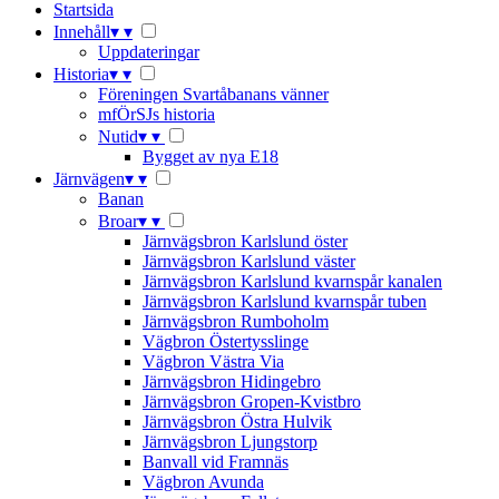
Startsida
Innehåll
▾
▾
Uppdateringar
Historia
▾
▾
Föreningen Svartåbanans vänner
mfÖrSJs historia
Nutid
▾
▾
Bygget av nya E18
Järnvägen
▾
▾
Banan
Broar
▾
▾
Järnvägsbron Karlslund öster
Järnvägsbron Karlslund väster
Järnvägsbron Karlslund kvarnspår kanalen
Järnvägsbron Karlslund kvarnspår tuben
Järnvägsbron Rumboholm
Vägbron Östertysslinge
Vägbron Västra Via
Järnvägsbron Hidingebro
Järnvägsbron Gropen-Kvistbro
Järnvägsbron Östra Hulvik
Järnvägsbron Ljungstorp
Banvall vid Framnäs
Vägbron Avunda