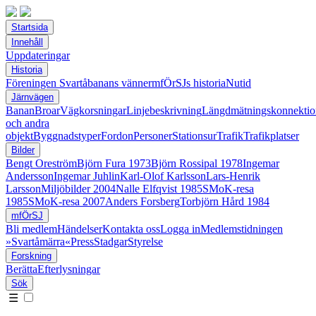
Startsida
Innehåll
Uppdateringar
Historia
Föreningen Svartåbanans vänner
mfÖrSJs historia
Nutid
Järnvägen
Banan
Broar
Vägkorsningar
Linjebeskrivning
Längdmätningskonnektio
och andra
objekt
Byggnadstyper
Fordon
Personer
Stationsur
Trafik
Trafikplatser
Bilder
Bengt Oreström
Björn Fura 1973
Björn Rossipal 1978
Ingemar
Andersson
Ingemar Juhlin
Karl-Olof Karlsson
Lars-Henrik
Larsson
Miljöbilder 2004
Nalle Elfqvist 1985
SMoK-resa
1985
SMoK-resa 2007
Anders Forsberg
Torbjörn Hård 1984
mfÖrSJ
Bli medlem
Händelser
Kontakta oss
Logga in
Medlemstidningen
»Svartåmärra«
Press
Stadgar
Styrelse
Forskning
Berätta
Efterlysningar
Sök
☰