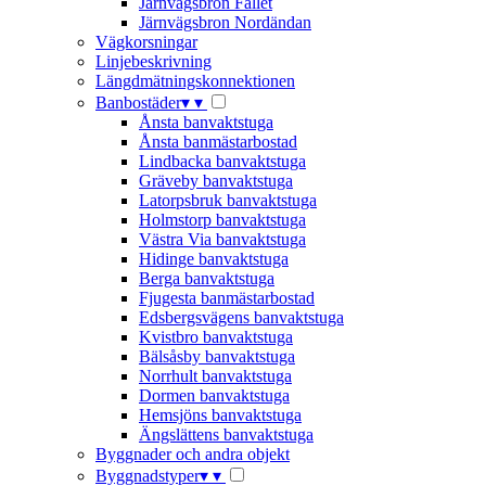
Järnvägsbron Fallet
Järnvägsbron Nordändan
Vägkorsningar
Linjebeskrivning
Längdmätningskonnektionen
Banbostäder
▾
▾
Ånsta banvaktstuga
Ånsta banmästarbostad
Lindbacka banvaktstuga
Gräveby banvaktstuga
Latorpsbruk banvaktstuga
Holmstorp banvaktstuga
Västra Via banvaktstuga
Hidinge banvaktstuga
Berga banvaktstuga
Fjugesta banmästarbostad
Edsbergsvägens banvaktstuga
Kvistbro banvaktstuga
Bälsåsby banvaktstuga
Norrhult banvaktstuga
Dormen banvaktstuga
Hemsjöns banvaktstuga
Ängslättens banvaktstuga
Byggnader och andra objekt
Byggnadstyper
▾
▾