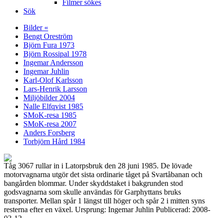
Filmer sökes
Sök
Bilder «
Bengt Oreström
Björn Fura 1973
Björn Rossipal 1978
Ingemar Andersson
Ingemar Juhlin
Karl-Olof Karlsson
Lars-Henrik Larsson
Miljöbilder 2004
Nalle Elfqvist 1985
SMoK-resa 1985
SMoK-resa 2007
Anders Forsberg
Torbjörn Hård 1984
Tåg 3067 rullar in i Latorpsbruk den 28 juni 1985. De lövade
motorvagnarna utgör det sista ordinarie tåget på Svartåbanan och
bangården blommar. Under skyddstaket i bakgrunden stod
godsvagnarna som skulle användas för Garphyttans bruks
transporter. Mellan spår 1 längst till höger och spår 2 i mitten syns
resterna efter en växel. Ursprung: Ingemar Juhlin Publicerad: 2008-