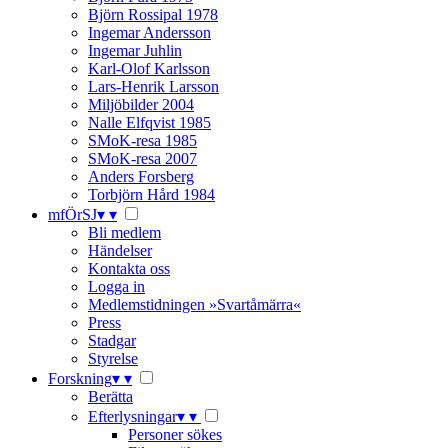
Björn Rossipal 1978
Ingemar Andersson
Ingemar Juhlin
Karl-Olof Karlsson
Lars-Henrik Larsson
Miljöbilder 2004
Nalle Elfqvist 1985
SMoK-resa 1985
SMoK-resa 2007
Anders Forsberg
Torbjörn Hård 1984
mfÖrSJ
▾
▾
Bli medlem
Händelser
Kontakta oss
Logga in
Medlemstidningen »Svartåmärra«
Press
Stadgar
Styrelse
Forskning
▾
▾
Berätta
Efterlysningar
▾
▾
Personer sökes