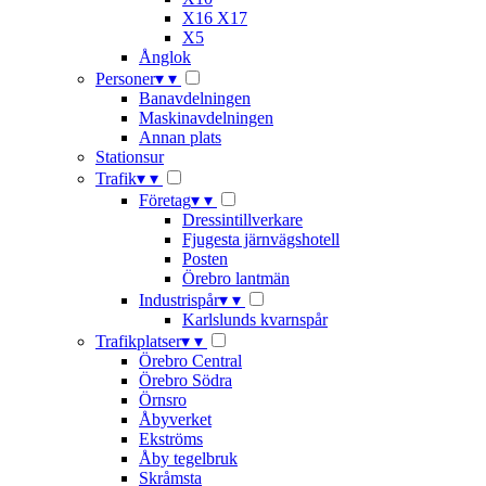
X16 X17
X5
Ånglok
Personer
▾
▾
Banavdelningen
Maskinavdelningen
Annan plats
Stationsur
Trafik
▾
▾
Företag
▾
▾
Dressintillverkare
Fjugesta järnvägshotell
Posten
Örebro lantmän
Industrispår
▾
▾
Karlslunds kvarnspår
Trafikplatser
▾
▾
Örebro Central
Örebro Södra
Örnsro
Åbyverket
Ekströms
Åby tegelbruk
Skråmsta