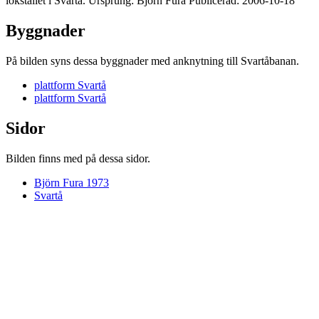
lokstallet i Svartå. Ursprung: Björn Fura Publicerad: 2006-10-18
Byggnader
På bilden syns dessa byggnader med anknytning till Svartåbanan.
plattform Svartå
plattform Svartå
Sidor
Bilden finns med på dessa sidor.
Björn Fura 1973
Svartå