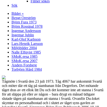
Filmer sökes
Sök
Bilder «
Bengt Oreström
Björn Fura 1973
Björn Rossipal 1978
Ingemar Andersson
Ingemar Juhlin
Karl-Olof Karlsson
Lars-Henrik Larsson
Miljöbilder 2004
Nalle Elfqvist 1985
SMoK-resa 1985
SMoK-resa 2007
Anders Forsberg
Torbjörn Hård 1984
Tågmöte i Svartå den 23 juli 1973. Tåg 4067 har ankommit Svartå
och möter där ett tåg på stambanan från Degerfors. Det mötande
tåget dras av ett ellok litt Du och det kommer inte att stanna i Svartå
för att släppa på eller av någon – bara drygt en månad tidigare
slutade tågen på stambanan att stanna i Svartå. Ovanför Du-loket
skymtar en personalbostad och i slutet av tåget syns gavlen av