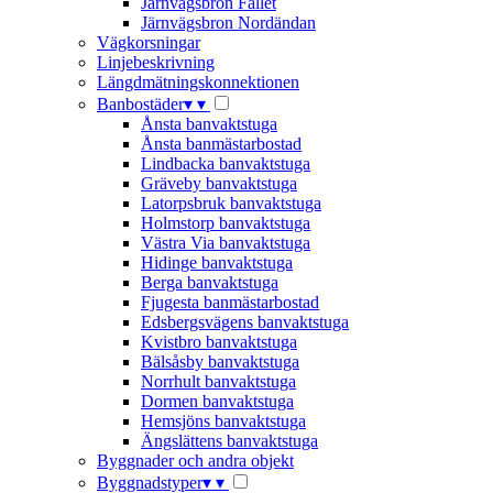
Järnvägsbron Fallet
Järnvägsbron Nordändan
Vägkorsningar
Linjebeskrivning
Längdmätningskonnektionen
Banbostäder
▾
▾
Ånsta banvaktstuga
Ånsta banmästarbostad
Lindbacka banvaktstuga
Gräveby banvaktstuga
Latorpsbruk banvaktstuga
Holmstorp banvaktstuga
Västra Via banvaktstuga
Hidinge banvaktstuga
Berga banvaktstuga
Fjugesta banmästarbostad
Edsbergsvägens banvaktstuga
Kvistbro banvaktstuga
Bälsåsby banvaktstuga
Norrhult banvaktstuga
Dormen banvaktstuga
Hemsjöns banvaktstuga
Ängslättens banvaktstuga
Byggnader och andra objekt
Byggnadstyper
▾
▾