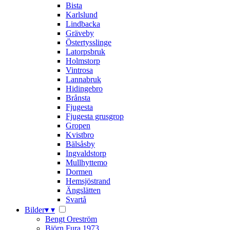
Bista
Karlslund
Lindbacka
Gräveby
Östertysslinge
Latorpsbruk
Holmstorp
Vintrosa
Lannabruk
Hidingebro
Brånsta
Fjugesta
Fjugesta grusgrop
Gropen
Kvistbro
Bälsåsby
Ingvaldstorp
Mullhyttemo
Dormen
Hemsjöstrand
Ängslätten
Svartå
Bilder
▾
▾
Bengt Oreström
Björn Fura 1973