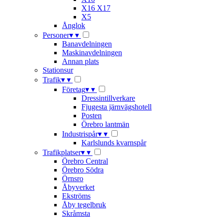
X16 X17
X5
Ånglok
Personer
▾
▾
Banavdelningen
Maskinavdelningen
Annan plats
Stationsur
Trafik
▾
▾
Företag
▾
▾
Dressintillverkare
Fjugesta järnvägshotell
Posten
Örebro lantmän
Industrispår
▾
▾
Karlslunds kvarnspår
Trafikplatser
▾
▾
Örebro Central
Örebro Södra
Örnsro
Åbyverket
Ekströms
Åby tegelbruk
Skråmsta