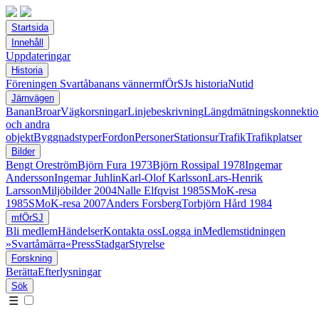
Startsida
Innehåll
Uppdateringar
Historia
Föreningen Svartåbanans vänner
mfÖrSJs historia
Nutid
Järnvägen
Banan
Broar
Vägkorsningar
Linjebeskrivning
Längdmätningskonnektio
och andra
objekt
Byggnadstyper
Fordon
Personer
Stationsur
Trafik
Trafikplatser
Bilder
Bengt Oreström
Björn Fura 1973
Björn Rossipal 1978
Ingemar
Andersson
Ingemar Juhlin
Karl-Olof Karlsson
Lars-Henrik
Larsson
Miljöbilder 2004
Nalle Elfqvist 1985
SMoK-resa
1985
SMoK-resa 2007
Anders Forsberg
Torbjörn Hård 1984
mfÖrSJ
Bli medlem
Händelser
Kontakta oss
Logga in
Medlemstidningen
»Svartåmärra«
Press
Stadgar
Styrelse
Forskning
Berätta
Efterlysningar
Sök
☰