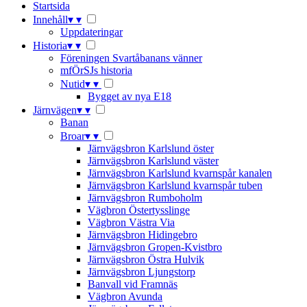
Startsida
Innehåll
▾
▾
Uppdateringar
Historia
▾
▾
Föreningen Svartåbanans vänner
mfÖrSJs historia
Nutid
▾
▾
Bygget av nya E18
Järnvägen
▾
▾
Banan
Broar
▾
▾
Järnvägsbron Karlslund öster
Järnvägsbron Karlslund väster
Järnvägsbron Karlslund kvarnspår kanalen
Järnvägsbron Karlslund kvarnspår tuben
Järnvägsbron Rumboholm
Vägbron Östertysslinge
Vägbron Västra Via
Järnvägsbron Hidingebro
Järnvägsbron Gropen-Kvistbro
Järnvägsbron Östra Hulvik
Järnvägsbron Ljungstorp
Banvall vid Framnäs
Vägbron Avunda