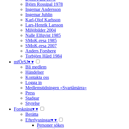
Björn Rossipal 1978
Ingemar Andersson
Ingemar Juhlin
Karl-Olof Karlsson
Lars-Henrik Larsson
Miljöbilder 2004
Nalle Elfqvist 1985
SMoK-resa 1985
SMoK-resa 2007
Anders Forsberg
Torbjörn Hård 1984
mfÖrSJ
▾
▾
Bli medlem
Händelser
Kontakta oss
Logga in
Medlemstidningen »Svartåmärra«
Press
Stadgar
Styrelse
Forskning
▾
▾
Berätta
Efterlysningar
▾
▾
Personer sökes