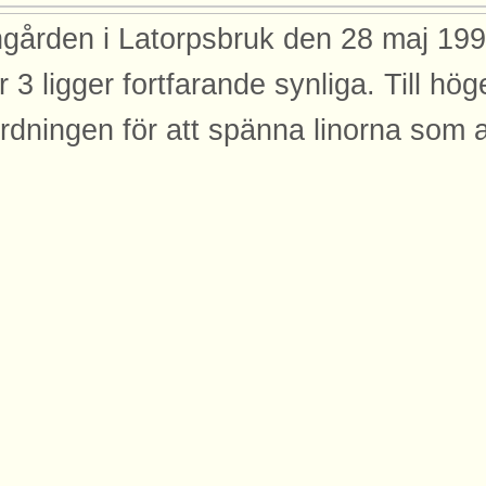
gården i Latorpsbruk den 28 maj 1991
r 3 ligger fortfarande synliga. Till hög
rdningen för att spänna linorna som 
n ställverket manövrera växlarna, och
aforen i Latorpsbruk. Ursprung: Inge
licerad: 2008-04-03
dor
den finns med på dessa sidor.
emar Juhlin