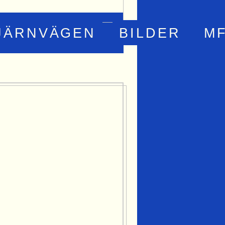
JÄRNVÄGEN
BILDER
M