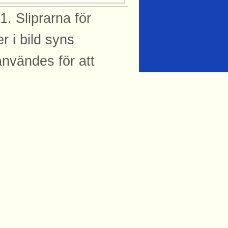
. Sliprarna för
er i bild syns
användes för att
 från början även
mar Juhlin