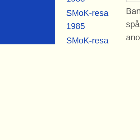
Ban
SMoK-resa
spå
1985
ano
SMoK-resa
frå
2007
sem
Anders
Pub
Forsberg
Torbjörn Hård
Si
1984
Bil
Ing