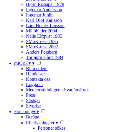
Björn Rossipal 1978
Ingemar Andersson
Ingemar Juhlin
Karl-Olof Karlsson
Lars-Henrik Larsson
Miljöbilder 2004
Nalle Elfqvist 1985
SMoK-resa 1985
SMoK-resa 2007
Anders Forsberg
Torbjörn Hård 1984
mfÖrSJ
▾
▾
Bli medlem
Händelser
Kontakta oss
Logga in
Medlemstidningen »Svartåmärra«
Press
Stadgar
Styrelse
Forskning
▾
▾
Berätta
Efterlysningar
▾
▾
Personer sökes