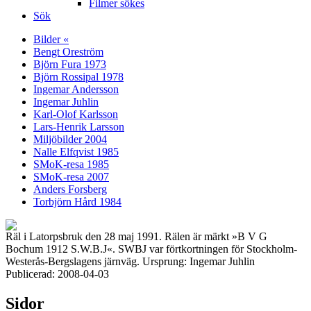
Filmer sökes
Sök
Bilder «
Bengt Oreström
Björn Fura 1973
Björn Rossipal 1978
Ingemar Andersson
Ingemar Juhlin
Karl-Olof Karlsson
Lars-Henrik Larsson
Miljöbilder 2004
Nalle Elfqvist 1985
SMoK-resa 1985
SMoK-resa 2007
Anders Forsberg
Torbjörn Hård 1984
Räl i Latorpsbruk den 28 maj 1991. Rälen är märkt »B V G
Bochum 1912 S.W.B.J«. SWBJ var förtkortningen för Stockholm-
Westerås-Bergslagens järnväg. Ursprung: Ingemar Juhlin
Publicerad: 2008-04-03
Sidor