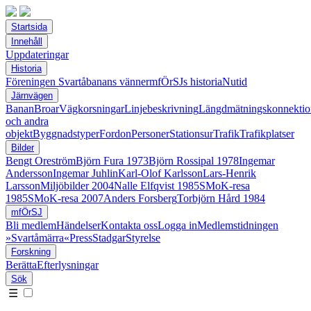
Startsida
Innehåll
Uppdateringar
Historia
Föreningen Svartåbanans vänner
mfÖrSJs historia
Nutid
Järnvägen
Banan
Broar
Vägkorsningar
Linjebeskrivning
Längdmätningskonnektio
och andra
objekt
Byggnadstyper
Fordon
Personer
Stationsur
Trafik
Trafikplatser
Bilder
Bengt Oreström
Björn Fura 1973
Björn Rossipal 1978
Ingemar
Andersson
Ingemar Juhlin
Karl-Olof Karlsson
Lars-Henrik
Larsson
Miljöbilder 2004
Nalle Elfqvist 1985
SMoK-resa
1985
SMoK-resa 2007
Anders Forsberg
Torbjörn Hård 1984
mfÖrSJ
Bli medlem
Händelser
Kontakta oss
Logga in
Medlemstidningen
»Svartåmärra«
Press
Stadgar
Styrelse
Forskning
Berätta
Efterlysningar
Sök
☰