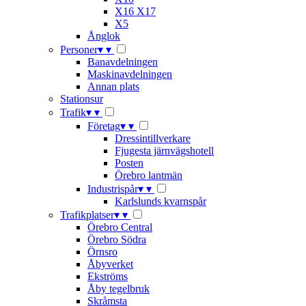
X16 X17
X5
Ånglok
Personer
▾
▾
Banavdelningen
Maskinavdelningen
Annan plats
Stationsur
Trafik
▾
▾
Företag
▾
▾
Dressintillverkare
Fjugesta järnvägshotell
Posten
Örebro lantmän
Industrispår
▾
▾
Karlslunds kvarnspår
Trafikplatser
▾
▾
Örebro Central
Örebro Södra
Örnsro
Åbyverket
Ekströms
Åby tegelbruk
Skråmsta