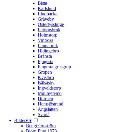
Bista
Karlslund
Lindbacka
Gräveby
Östertysslinge
Latorpsbruk
Holmstorp
Vintrosa
Lannabruk
Hidingebro
Brånsta
Fjugesta
Fjugesta grusgrop
Gropen
Kvistbro
Bälsåsby
Ingvaldstorp
Mullhyttemo
Dormen
Hemsjöstrand
Ängslätten
Svartå
Bilder
▾
▾
Bengt Oreström
Björn Fura 1973