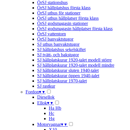
ÖrSJ stationshus
ÖrSJ hållplatshus första klass
ÖrSJ uthus för stationer
ÖrSJ uthus hållplatser första klass
ÖrSJ godsmagasin stationer
ÖrSJ godsmagasin hållplatser första klass
ÖrSJ vattentorn
ÖrSJ banvaktstugor
SJ uthus banvaktstugor
SJ hållplatshus sekelskiftet
SJ tvätt- och bakstugor
SJ hållplatskurar 1920-talet modell större
SJ hållplatskurar 1920-talet modell mindre
SJ hållplatskurar sluten 1940-talet
SJ hållplatskurar öppen 1940-talet
SJ hållplatskurar 1970-talet
SJ rastkur
Fordon
▾
▾
Diesellok
Ellok
▾
▾
Ha Hb
Hc
Hg
Motorvagnar
▾
▾
X10