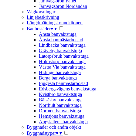
Järnvägsbron Fallet
Järnvägsbron Nordändan
Vägkorsningar
Linjebeskrivning
Längdmätningskonnektionen
Banbostäder
▾
▾
Ånsta banvaktstuga
Ånsta banmästarbostad
Lindbacka banvaktstuga
Gräveby banvaktstuga
Latorpsbruk banvaktstuga
Holmstorp banvaktstuga
Västra Via banvaktstuga
Hidinge banvaktstuga
Berga banvaktstuga
Fjugesta banmästarbostad
Edsbergsvägens banvaktstuga
Kvistbro banvaktstuga
Bälsåsby banvaktstuga
Norrhult banvaktstuga
Dormen banvaktstuga
Hemsjöns banvaktstuga
Ängslättens banvaktstuga
Byggnader och andra objekt
Byggnadstyper
▾
▾