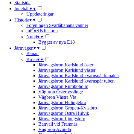
Startsida
Innehåll
▾
▾
Uppdateringar
Historia
▾
▾
Föreningen Svartåbanans vänner
mfÖrSJs historia
Nutid
▾
▾
Bygget av nya E18
Järnvägen
▾
▾
Banan
Broar
▾
▾
Järnvägsbron Karlslund öster
Järnvägsbron Karlslund väster
Järnvägsbron Karlslund kvarnspår kanalen
Järnvägsbron Karlslund kvarnspår tuben
Järnvägsbron Rumboholm
Vägbron Östertysslinge
Vägbron Västra Via
Järnvägsbron Hidingebro
Järnvägsbron Gropen-Kvistbro
Järnvägsbron Östra Hulvik
Järnvägsbron Ljungstorp
Banvall vid Framnäs
Vägbron Avunda