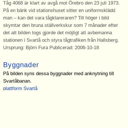
Tåg 4068 är klart av avgå mot Örebro den 23 juli 1973.
På en bänk vid stationshuset sitter en uniformsklädd
man – kan det vara tågklareraren? Till höger i bild
skymtar den bruna ställverkskur som 7 månader efter
det att bilden togs gjorde det möjligt att avbemanna
stationen i Svartå och styra tågtrafiken från Hallsberg.
Ursprung: Björn Fura Publicerad: 2006-10-18
Byggnader
På bilden syns dessa byggnader med anknytning till
Svartåbanan.
plattform Svartå
plattform Svartå
Sidor
Bilden finns med på dessa sidor.
Björn Fura 1973