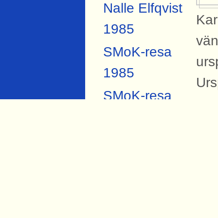
Nalle Elfqvist
Kar
1985
vän
SMoK-resa
urs
1985
Urs
SMoK-resa
2007
B
Anders
På 
Forsberg
Sva
Torbjörn Hård
tvä
1984