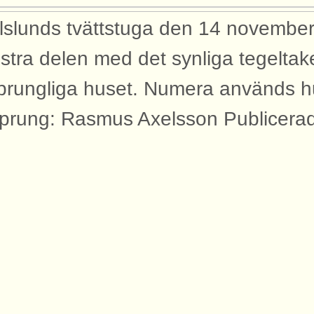
lslunds tvättstuga den 14 novembe
stra delen med det synliga tegeltake
prungliga huset. Numera används hu
prung: Rasmus Axelsson Publicera
yggnader
bilden syns dessa byggnader med an
rtåbanan.
ttstuga Karlslund