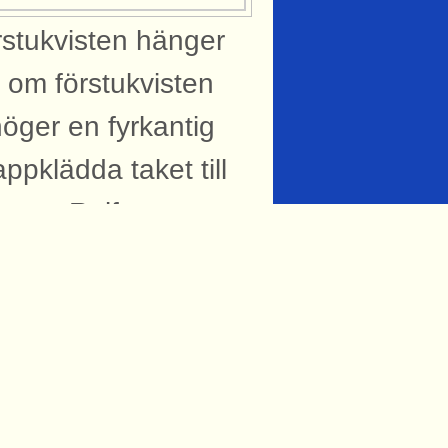
rstukvisten hänger
 om förstukvisten
höger en fyrkantig
ppklädda taket till
rung: Rolf
6-04
knytning till