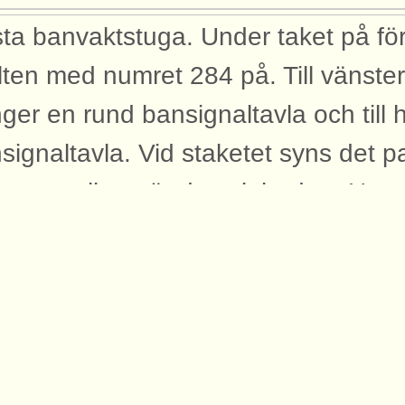
ta banvaktstuga. Under taket på fö
lten med numret 284 på. Till vänster
ger en rund bansignaltavla och till 
signaltavla. Vid staketet syns det pa
 som troligen är dressinboden. Ursp
nssons samling Publicerad: 2008-0
yggnader
bilden syns dessa byggnader med an