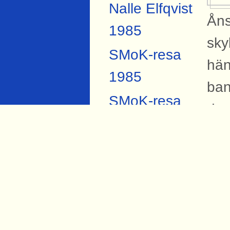
Nalle Elfqvist
Åns
1985
sky
SMoK-resa
hän
1985
ban
SMoK-resa
det
2007
Joh
Anders
Forsberg
B
Torbjörn Hård
På 
1984