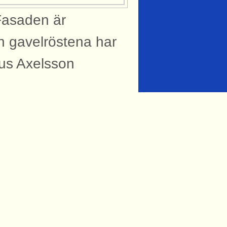
Fasaden är
n gavelröstena har
mus Axelsson
knytning till