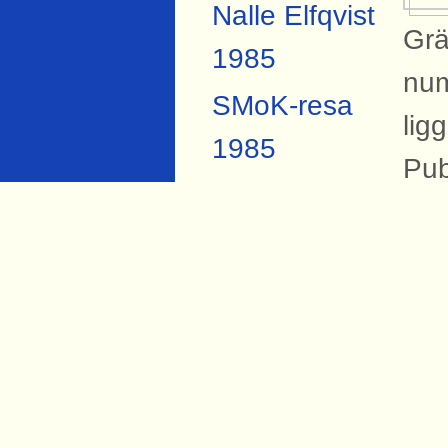
Nalle Elfqvist
Grä
1985
num
SMoK-resa
lig
1985
Pub
SMoK-resa
2007
B
Anders
På 
Forsberg
Sva
Torbjörn Hård
sta
1984