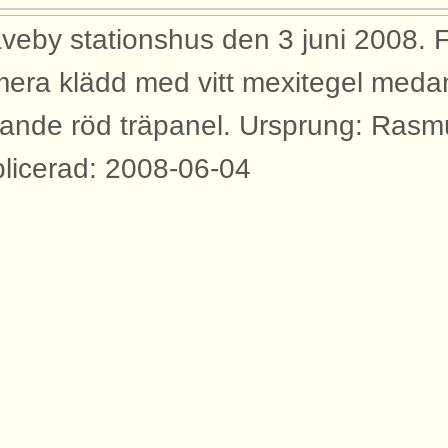
veby stationshus den 3 juni 2008. 
era klädd med vitt mexitegel meda
gande röd träpanel. Ursprung: Ras
licerad: 2008-06-04
yggnader
bilden syns dessa byggnader med an
rtåbanan.
tionshus Gräveby