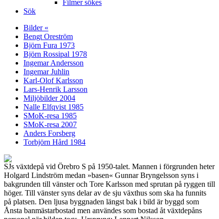
Filmer sökes
Sök
Bilder «
Bengt Oreström
Björn Fura 1973
Björn Rossipal 1978
Ingemar Andersson
Ingemar Juhlin
Karl-Olof Karlsson
Lars-Henrik Larsson
Miljöbilder 2004
Nalle Elfqvist 1985
SMoK-resa 1985
SMoK-resa 2007
Anders Forsberg
Torbjörn Hård 1984
SJs växtdepå vid Örebro S på 1950-talet. Mannen i förgrunden heter
Holgard Lindström medan »basen« Gunnar Bryngelsson syns i
bakgrunden till vänster och Tore Karlsson med sprutan på ryggen till
höger. Till vänster syns delar av de sju växthus som ska ha funnits
på platsen. Den ljusa byggnaden längst bak i bild är byggd som
Ånsta banmästarbostad men användes som bostad åt växtdepåns