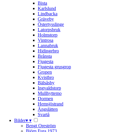
Bista
Karlslund
Lindbacka
Gräveby
Östertysslinge
Latorpsbruk
Holmstorp
Vintrosa
Lannabruk
Hidingebro
Brånsta
Fjugesta
Fjugesta grusgrop
Gropen
Kvistbro
Bälsåsby
Ingvaldstorp
Mullhyttemo
Dormen
Hemsjöstrand
Ängslätten
Svartå
Bilder
▾
▾
Bengt Oreström
Björn Fura 1973