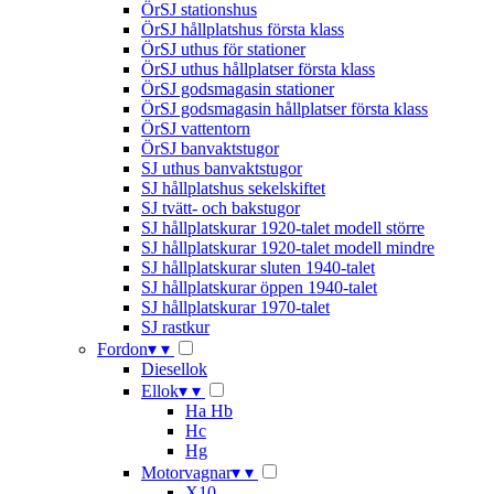
ÖrSJ stationshus
ÖrSJ hållplatshus första klass
ÖrSJ uthus för stationer
ÖrSJ uthus hållplatser första klass
ÖrSJ godsmagasin stationer
ÖrSJ godsmagasin hållplatser första klass
ÖrSJ vattentorn
ÖrSJ banvaktstugor
SJ uthus banvaktstugor
SJ hållplatshus sekelskiftet
SJ tvätt- och bakstugor
SJ hållplatskurar 1920-talet modell större
SJ hållplatskurar 1920-talet modell mindre
SJ hållplatskurar sluten 1940-talet
SJ hållplatskurar öppen 1940-talet
SJ hållplatskurar 1970-talet
SJ rastkur
Fordon
▾
▾
Diesellok
Ellok
▾
▾
Ha Hb
Hc
Hg
Motorvagnar
▾
▾
X10