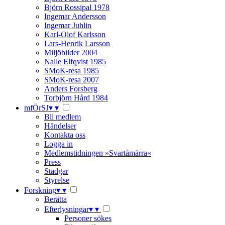
Björn Rossipal 1978
Ingemar Andersson
Ingemar Juhlin
Karl-Olof Karlsson
Lars-Henrik Larsson
Miljöbilder 2004
Nalle Elfqvist 1985
SMoK-resa 1985
SMoK-resa 2007
Anders Forsberg
Torbjörn Hård 1984
mfÖrSJ
▾
▾
Bli medlem
Händelser
Kontakta oss
Logga in
Medlemstidningen »Svartåmärra«
Press
Stadgar
Styrelse
Forskning
▾
▾
Berätta
Efterlysningar
▾
▾
Personer sökes