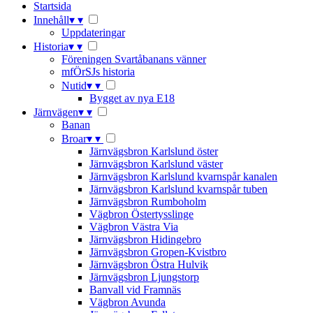
Startsida
Innehåll
▾
▾
Uppdateringar
Historia
▾
▾
Föreningen Svartåbanans vänner
mfÖrSJs historia
Nutid
▾
▾
Bygget av nya E18
Järnvägen
▾
▾
Banan
Broar
▾
▾
Järnvägsbron Karlslund öster
Järnvägsbron Karlslund väster
Järnvägsbron Karlslund kvarnspår kanalen
Järnvägsbron Karlslund kvarnspår tuben
Järnvägsbron Rumboholm
Vägbron Östertysslinge
Vägbron Västra Via
Järnvägsbron Hidingebro
Järnvägsbron Gropen-Kvistbro
Järnvägsbron Östra Hulvik
Järnvägsbron Ljungstorp
Banvall vid Framnäs
Vägbron Avunda