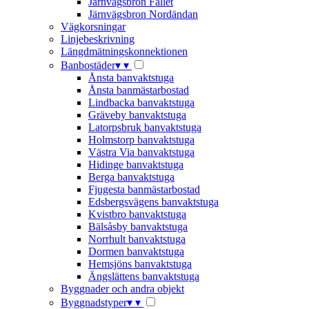
Järnvägsbron Fallet
Järnvägsbron Nordändan
Vägkorsningar
Linjebeskrivning
Längdmätningskonnektionen
Banbostäder
▾
▾
Ånsta banvaktstuga
Ånsta banmästarbostad
Lindbacka banvaktstuga
Gräveby banvaktstuga
Latorpsbruk banvaktstuga
Holmstorp banvaktstuga
Västra Via banvaktstuga
Hidinge banvaktstuga
Berga banvaktstuga
Fjugesta banmästarbostad
Edsbergsvägens banvaktstuga
Kvistbro banvaktstuga
Bälsåsby banvaktstuga
Norrhult banvaktstuga
Dormen banvaktstuga
Hemsjöns banvaktstuga
Ängslättens banvaktstuga
Byggnader och andra objekt
Byggnadstyper
▾
▾