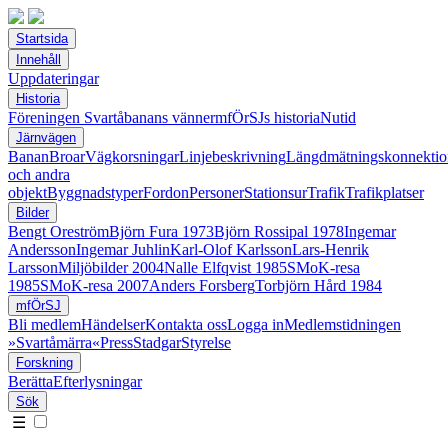
Startsida
Innehåll
Uppdateringar
Historia
Föreningen Svartåbanans vänner
mfÖrSJs historia
Nutid
Järnvägen
Banan
Broar
Vägkorsningar
Linjebeskrivning
Längdmätningskonnektio
och andra
objekt
Byggnadstyper
Fordon
Personer
Stationsur
Trafik
Trafikplatser
Bilder
Bengt Oreström
Björn Fura 1973
Björn Rossipal 1978
Ingemar
Andersson
Ingemar Juhlin
Karl-Olof Karlsson
Lars-Henrik
Larsson
Miljöbilder 2004
Nalle Elfqvist 1985
SMoK-resa
1985
SMoK-resa 2007
Anders Forsberg
Torbjörn Hård 1984
mfÖrSJ
Bli medlem
Händelser
Kontakta oss
Logga in
Medlemstidningen
»Svartåmärra«
Press
Stadgar
Styrelse
Forskning
Berätta
Efterlysningar
Sök
☰