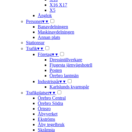
X16 X17
X5
Ånglok
Personer
▾
▾
Banavdelningen
Maskinavdelningen
Annan plats
Stationsur
Trafik
▾
▾
Företag
▾
▾
Dressintillverkare
Fjugesta järnvägshotell
Posten
Örebro lantmän
Industrispår
▾
▾
Karlslunds kvarnspår
Trafikplatser
▾
▾
Örebro Central
Örebro Södra
Örnsro
Åbyverket
Ekströms
Åby tegelbruk
Skråmsta