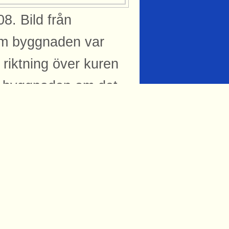
8. Bild från
om byggnaden var
i riktning över kuren
å byggnaden om det
d som fästs i ett
ället föll vid sidan
blicerad: 2008-