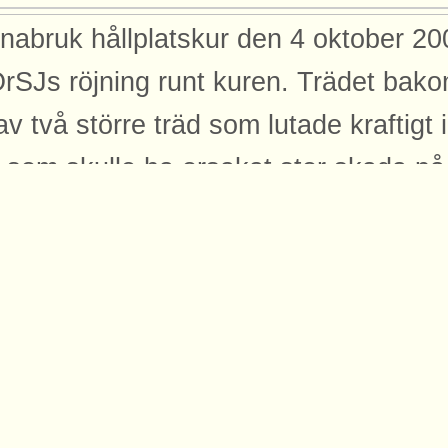
nabruk hållplatskur den 4 oktober 200
rSJs röjning runt kuren. Trädet bak
 av två större träd som lutade kraftigt 
 som skulle ha orsakat stor skada p
l okontrollerat. Med hjälp av spännban
t träd fälldes detta träd så att det ist
kuren. Ursprung: Rasmus Axelsson Pu
05
dor