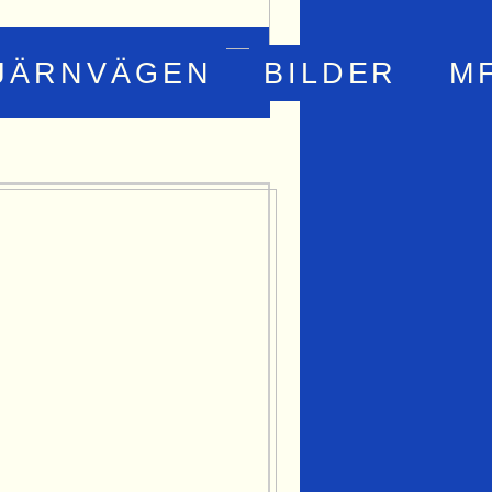
JÄRNVÄGEN
BILDER
M