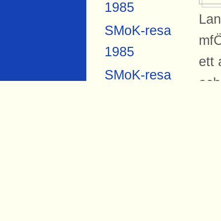
1985
Lan
SMoK-resa
mfÖ
1985
ett
SMoK-resa
och
2007
föl
Anders
anna
Forsberg
av 
Torbjörn Hård
10-
1984
Si