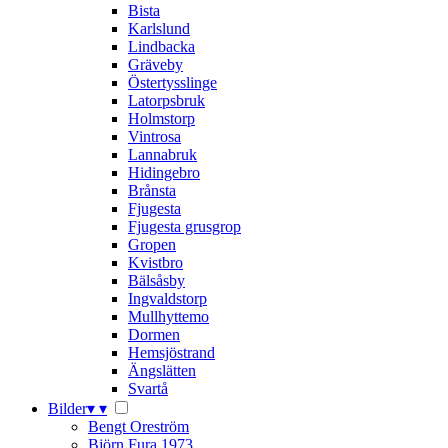
Bista
Karlslund
Lindbacka
Gräveby
Östertysslinge
Latorpsbruk
Holmstorp
Vintrosa
Lannabruk
Hidingebro
Brånsta
Fjugesta
Fjugesta grusgrop
Gropen
Kvistbro
Bälsåsby
Ingvaldstorp
Mullhyttemo
Dormen
Hemsjöstrand
Ängslätten
Svartå
Bilder
▾
▾
Bengt Oreström
Björn Fura 1973