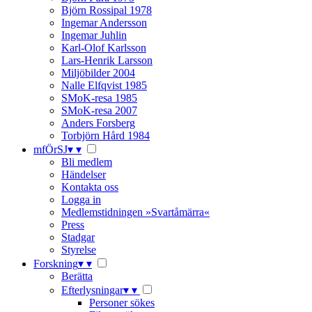
Björn Rossipal 1978
Ingemar Andersson
Ingemar Juhlin
Karl-Olof Karlsson
Lars-Henrik Larsson
Miljöbilder 2004
Nalle Elfqvist 1985
SMoK-resa 1985
SMoK-resa 2007
Anders Forsberg
Torbjörn Hård 1984
mfÖrSJ
▾
▾
Bli medlem
Händelser
Kontakta oss
Logga in
Medlemstidningen »Svartåmärra«
Press
Stadgar
Styrelse
Forskning
▾
▾
Berätta
Efterlysningar
▾
▾
Personer sökes