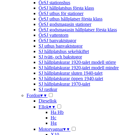
ÖrSJ stationshus
ÖrSJ hållplatshus första klass
ÖrSJ uthus för stationer
ÖrSJ uthus hållplatser första klass
ÖrSJ godsmagasin stationer
ÖrSJ godsmagasin hållplatser första klass
ÖrSJ vattentorn
ÖrSJ banvaktstugor
SJ uthus banvaktstugor
SJ hållplatshus sekelskiftet
SJ tvätt- och bakstugor
SJ hållplatskurar 1920-talet modell större
SJ hållplatskurar 1920-talet modell mindre
SJ hållplatskurar sluten 1940-talet
SJ hållplatskurar öppen 1940-talet
SJ hållplatskurar 1970-talet
SJ rastkur
Fordon
▾
▾
Diesellok
Ellok
▾
▾
Ha Hb
Hc
Hg
Motorvagnar
▾
▾
X10