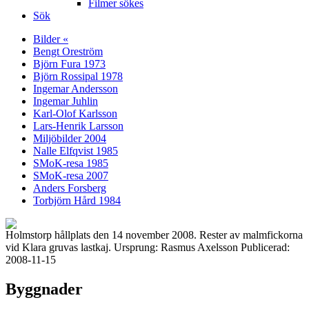
Filmer sökes
Sök
Bilder «
Bengt Oreström
Björn Fura 1973
Björn Rossipal 1978
Ingemar Andersson
Ingemar Juhlin
Karl-Olof Karlsson
Lars-Henrik Larsson
Miljöbilder 2004
Nalle Elfqvist 1985
SMoK-resa 1985
SMoK-resa 2007
Anders Forsberg
Torbjörn Hård 1984
Holmstorp hållplats den 14 november 2008. Rester av malmfickorna
vid Klara gruvas lastkaj. Ursprung: Rasmus Axelsson Publicerad:
2008-11-15
Byggnader