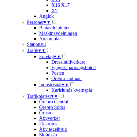
X16 X17
X5
Ånglok
Personer
▾
▾
Banavdelningen
Maskinavdelningen
Annan plats
Stationsur
Trafik
▾
▾
Företag
▾
▾
Dressintillverkare
Fjugesta järnvägshotell
Posten
Örebro lantmän
Industrispår
▾
▾
Karlslunds kvarnspår
Trafikplatser
▾
▾
Örebro Central
Örebro Södra
Örnsro
Åbyverket
Ekströms
Åby tegelbruk
Skråmsta