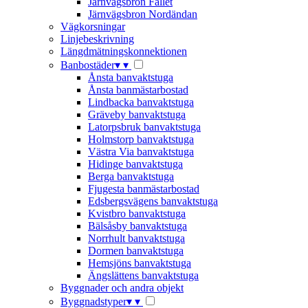
Järnvägsbron Fallet
Järnvägsbron Nordändan
Vägkorsningar
Linjebeskrivning
Längdmätningskonnektionen
Banbostäder
▾
▾
Ånsta banvaktstuga
Ånsta banmästarbostad
Lindbacka banvaktstuga
Gräveby banvaktstuga
Latorpsbruk banvaktstuga
Holmstorp banvaktstuga
Västra Via banvaktstuga
Hidinge banvaktstuga
Berga banvaktstuga
Fjugesta banmästarbostad
Edsbergsvägens banvaktstuga
Kvistbro banvaktstuga
Bälsåsby banvaktstuga
Norrhult banvaktstuga
Dormen banvaktstuga
Hemsjöns banvaktstuga
Ängslättens banvaktstuga
Byggnader och andra objekt
Byggnadstyper
▾
▾