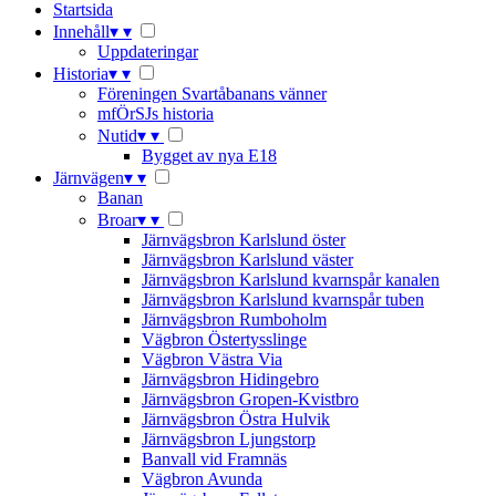
Startsida
Innehåll
▾
▾
Uppdateringar
Historia
▾
▾
Föreningen Svartåbanans vänner
mfÖrSJs historia
Nutid
▾
▾
Bygget av nya E18
Järnvägen
▾
▾
Banan
Broar
▾
▾
Järnvägsbron Karlslund öster
Järnvägsbron Karlslund väster
Järnvägsbron Karlslund kvarnspår kanalen
Järnvägsbron Karlslund kvarnspår tuben
Järnvägsbron Rumboholm
Vägbron Östertysslinge
Vägbron Västra Via
Järnvägsbron Hidingebro
Järnvägsbron Gropen-Kvistbro
Järnvägsbron Östra Hulvik
Järnvägsbron Ljungstorp
Banvall vid Framnäs
Vägbron Avunda