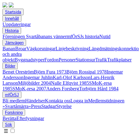
Startsida
Innehåll
Uppdateringar
Historia
Föreningen Svartåbanans vänner
mfÖrSJs historia
Nutid
Järnvägen
Banan
Broar
Vägkorsningar
Linjebeskrivning
Längdmätningskonnektio
och andra
objekt
Byggnadstyper
Fordon
Personer
Stationsur
Trafik
Trafikplatser
Bilder
Bengt Oreström
Björn Fura 1973
Björn Rossipal 1978
Ingemar
Andersson
Ingemar Juhlin
Karl-Olof Karlsson
Lars-Henrik
Larsson
Miljöbilder 2004
Nalle Elfqvist 1985
SMoK-resa
1985
SMoK-resa 2007
Anders Forsberg
Torbjörn Hård 1984
mfÖrSJ
Bli medlem
Händelser
Kontakta oss
Logga in
Medlemstidningen
»Svartåmärra«
Press
Stadgar
Styrelse
Forskning
Berätta
Efterlysningar
Sök
☰