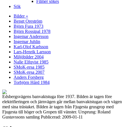
Filmer sökes
Sök
Bilder «
Bengt Oreström
Björn Fura 1973
Björn Rossipal 1978
Ingemar Andersson
Ingemar Juhlin
Karl-Olof Karlsson
Lars-Henrik Larsson
Miljöbilder 2004
Nalle Elfqvist 1985
SMoK-resa 1985
SMoK-resa 2007
Anders Forsberg
Torbjörn Hård 1984
Edsbergsvägens banvaktstuga före 1937. Bilden är tagen före
elektrifieringen och järnvägen går mellan banvaktstugan och vägen
med sina trästaket. Bilden är tagen från Fjugesta grusgrop med
Fjugesta till höger och Gropen till vänster. Ursprung: Roland
Gustavssons samling Publicerad: 2009-01-11