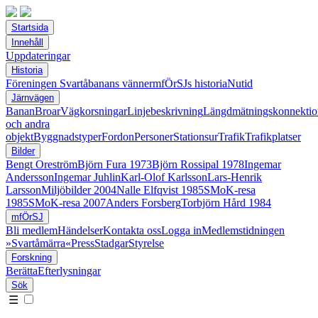
Startsida
Innehåll
Uppdateringar
Historia
Föreningen Svartåbanans vänner
mfÖrSJs historia
Nutid
Järnvägen
Banan
Broar
Vägkorsningar
Linjebeskrivning
Längdmätningskonnektio
och andra
objekt
Byggnadstyper
Fordon
Personer
Stationsur
Trafik
Trafikplatser
Bilder
Bengt Oreström
Björn Fura 1973
Björn Rossipal 1978
Ingemar
Andersson
Ingemar Juhlin
Karl-Olof Karlsson
Lars-Henrik
Larsson
Miljöbilder 2004
Nalle Elfqvist 1985
SMoK-resa
1985
SMoK-resa 2007
Anders Forsberg
Torbjörn Hård 1984
mfÖrSJ
Bli medlem
Händelser
Kontakta oss
Logga in
Medlemstidningen
»Svartåmärra«
Press
Stadgar
Styrelse
Forskning
Berätta
Efterlysningar
Sök
☰