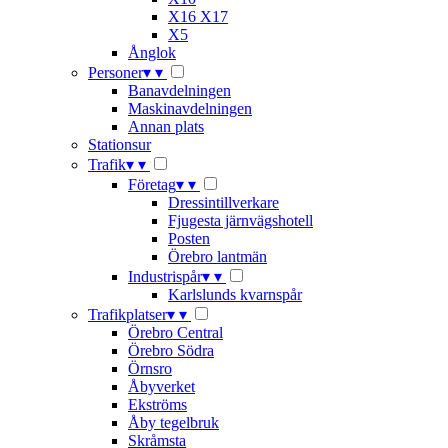
X16 X17
X5
Ånglok
Personer
▾
▾
Banavdelningen
Maskinavdelningen
Annan plats
Stationsur
Trafik
▾
▾
Företag
▾
▾
Dressintillverkare
Fjugesta järnvägshotell
Posten
Örebro lantmän
Industrispår
▾
▾
Karlslunds kvarnspår
Trafikplatser
▾
▾
Örebro Central
Örebro Södra
Örnsro
Åbyverket
Ekströms
Åby tegelbruk
Skråmsta