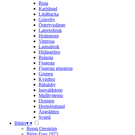
Bista
Karlslund
Lindbacka
Gräveby
Östertysslinge
Latorpsbruk
Holmstorp
Vintrosa
Lannabruk
Hidingebro
Brånsta
Fjugesta
Fjugesta grusgrop
Gropen
Kvistbro
Bälsåsby
Ingvaldstorp
Mullhyttemo
Dormen
Hemsjöstrand
Ängslätten
Svartå
Bilder
▾
▾
Bengt Oreström
Björn Fura 1973