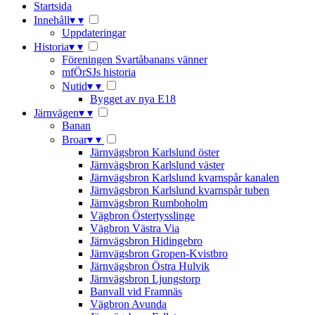
Startsida
Innehåll
▾
▾
Uppdateringar
Historia
▾
▾
Föreningen Svartåbanans vänner
mfÖrSJs historia
Nutid
▾
▾
Bygget av nya E18
Järnvägen
▾
▾
Banan
Broar
▾
▾
Järnvägsbron Karlslund öster
Järnvägsbron Karlslund väster
Järnvägsbron Karlslund kvarnspår kanalen
Järnvägsbron Karlslund kvarnspår tuben
Järnvägsbron Rumboholm
Vägbron Östertysslinge
Vägbron Västra Via
Järnvägsbron Hidingebro
Järnvägsbron Gropen-Kvistbro
Järnvägsbron Östra Hulvik
Järnvägsbron Ljungstorp
Banvall vid Framnäs
Vägbron Avunda