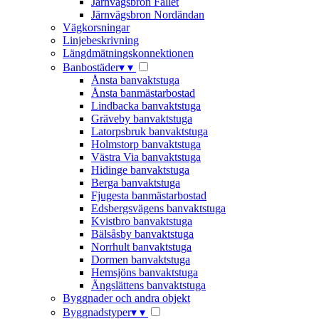
Järnvägsbron Fallet
Järnvägsbron Nordändan
Vägkorsningar
Linjebeskrivning
Längdmätningskonnektionen
Banbostäder
▾
▾
Ånsta banvaktstuga
Ånsta banmästarbostad
Lindbacka banvaktstuga
Gräveby banvaktstuga
Latorpsbruk banvaktstuga
Holmstorp banvaktstuga
Västra Via banvaktstuga
Hidinge banvaktstuga
Berga banvaktstuga
Fjugesta banmästarbostad
Edsbergsvägens banvaktstuga
Kvistbro banvaktstuga
Bälsåsby banvaktstuga
Norrhult banvaktstuga
Dormen banvaktstuga
Hemsjöns banvaktstuga
Ängslättens banvaktstuga
Byggnader och andra objekt
Byggnadstyper
▾
▾