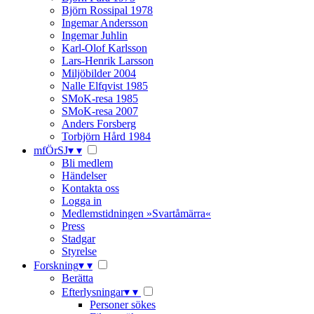
Björn Rossipal 1978
Ingemar Andersson
Ingemar Juhlin
Karl-Olof Karlsson
Lars-Henrik Larsson
Miljöbilder 2004
Nalle Elfqvist 1985
SMoK-resa 1985
SMoK-resa 2007
Anders Forsberg
Torbjörn Hård 1984
mfÖrSJ
▾
▾
Bli medlem
Händelser
Kontakta oss
Logga in
Medlemstidningen »Svartåmärra«
Press
Stadgar
Styrelse
Forskning
▾
▾
Berätta
Efterlysningar
▾
▾
Personer sökes