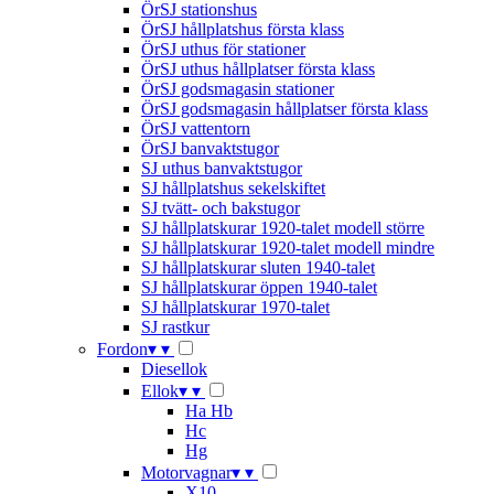
ÖrSJ stationshus
ÖrSJ hållplatshus första klass
ÖrSJ uthus för stationer
ÖrSJ uthus hållplatser första klass
ÖrSJ godsmagasin stationer
ÖrSJ godsmagasin hållplatser första klass
ÖrSJ vattentorn
ÖrSJ banvaktstugor
SJ uthus banvaktstugor
SJ hållplatshus sekelskiftet
SJ tvätt- och bakstugor
SJ hållplatskurar 1920-talet modell större
SJ hållplatskurar 1920-talet modell mindre
SJ hållplatskurar sluten 1940-talet
SJ hållplatskurar öppen 1940-talet
SJ hållplatskurar 1970-talet
SJ rastkur
Fordon
▾
▾
Diesellok
Ellok
▾
▾
Ha Hb
Hc
Hg
Motorvagnar
▾
▾
X10